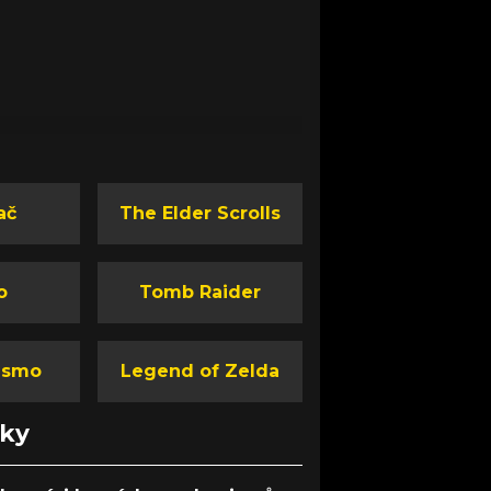
ač
The Elder Scrolls
o
Tomb Raider
ismo
Legend of Zelda
nky