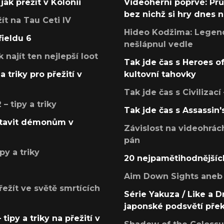
jak přežít v Kolonii
Videoherní poprvé: Pr
bez nichž si hry dnes
žít na Tau Ceti IV
Hideo Kodžima: Legendá
fieldu 6
nešlápnul vedle
k najít ten nejlepší loot
Tak jde čas s Heroes o
a triky pro přežití v
kultovní tahovky
Tak jde čas s Civilizací
 tipy a triky
Tak jde čas s Assassin'
postavit démonům v
Závislost na videohrác
pán
py a triky
20 nejpamětihodnějšíc
Aim Down Sights aneb 
přežít ve světě smrtících
Série Yakuza / Like a D
japonské podsvětí pře
tipy a triky na přežití v