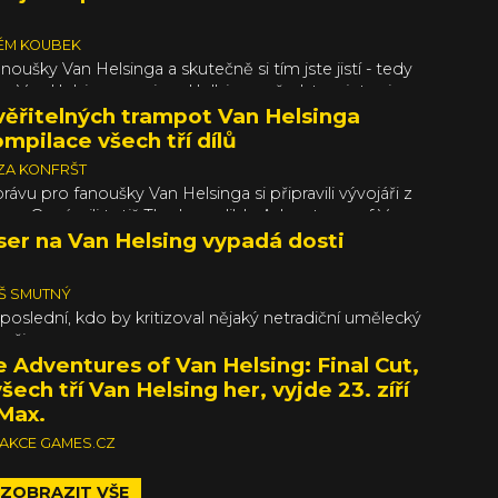
 začíná pracovat na jeho druhém dílu. Tahle odlehčená
okerova Draculu a diablovky si získala celkem dost
LÉM KOUBEK
noušky Van Helsinga a skutečně si tím jste jistí - tedy
 Van Helsinga s anime Hellsing - představujete si
tagonistu jako moudrého, rozvážného Hopkinse, nebo
věřitelných trampot Van Helsinga
ho kloboučníka se strništěm a rychlopalnou kuší (Hugh
mpilace všech tří dílů
stli jste se přiklonili k druhé straně, možná také tušíte,
ZA KONFRŠT
 hra s takřka totožně vypadajícím hrdinou nesoucí název
ávu pro fanoušky Van Helsinga si připravili vývojáři z
 neuvěřitelná dobrodružství (který jsem právě napsal
. Oznámili totiž The Incredible Adventures of Van
ále už to bude jen Helsing). S preview verzí Helsinga
l Cut, což je ultimátní edice RPG dobrodružství Van
ser na Van Helsing vypadá dosti
několik hodin a v článku se dočtete, co mi napověděla o
rá nabízí všechny tři hry za cenu 45 dolarů, která vyjde v
o roku – nejprve na PC a později i na Macích.
Š SMUTNÝ
poslední, kdo by kritizoval nějaký netradiční umělecký
 či...
e Adventures of Van Helsing: Final Cut,
šech tří Van Helsing her, vyjde 23. zíří
 Max.
AKCE GAMES.CZ
ZOBRAZIT VŠE