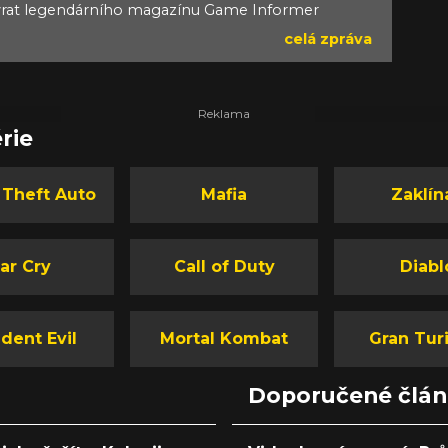
ávrat legendárního magazínu Game Informer
celá zpráva
rie
 Theft Auto
Mafia
Zaklín
ar Cry
Call of Duty
Diabl
dent Evil
Mortal Kombat
Gran Tur
Doporučené člá