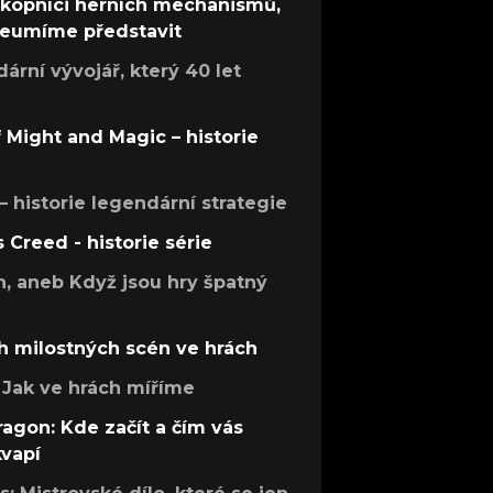
ůkopníci herních mechanismů,
 neumíme představit
rní vývojář, který 40 let
f Might and Magic – historie
 – historie legendární strategie
s Creed - historie série
h, aneb Když jsou hry špatný
h milostných scén ve hrách
Jak ve hrách míříme
ragon: Kde začít a čím vás
kvapí