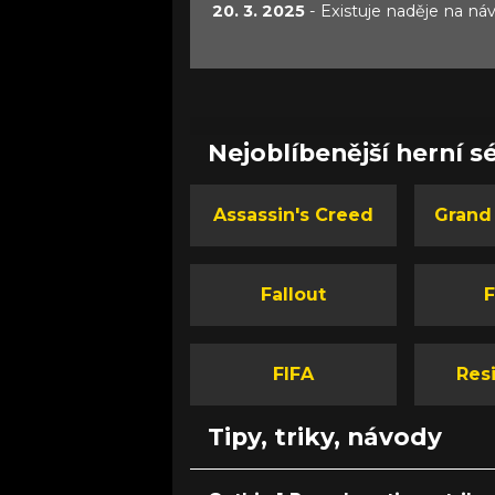
20. 3. 2025
- Existuje naděje na n
Nejoblíbenější herní sé
Assassin's Creed
Grand
Fallout
F
FIFA
Resi
Tipy, triky, návody