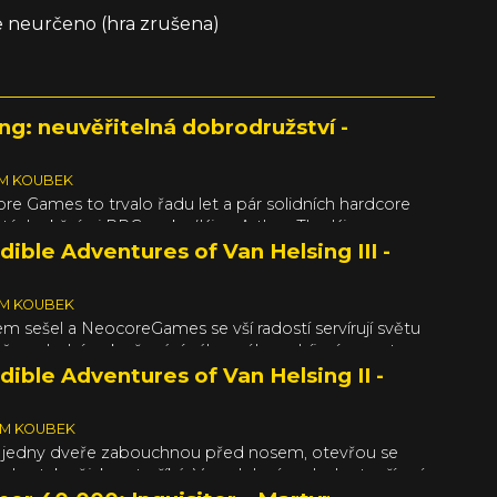
e neurčeno (hra zrušena)
ng: neuvěřitelná dobrodružství -
ÉM KOUBEK
re Games to trvalo řadu let a pár solidních hardcore
nutých akčními RPG prvky (King Arthur, The Kings
ž se vývojáři rozhodli udělat z pouhého doplňku
dible Adventures of Van Helsing III -
 akční RPG titul.
ÉM KOUBEK
em sešel a NeocoreGames se vší radostí servírují světu
veň poslední pokračování zábavného zabíjení monster
m v hlavní roli. Jak se ale dalo očekávat, příliš horlivé
dible Adventures of Van Helsing II -
ohodnotných dílů“ se podepsalo nejen na kvalitách
nohem citelněji na kvalitách trojky. Má tedy vůbec
ÉM KOUBEK
e rozuzlení trilogie pořizovat?
 jedny dveře zabouchnou před nosem, otevřou se
. nebo tak nějak se to říká. V podobném duchu tvoří své
ři z NeocoreGames a zatímco v prvním dobrodružství