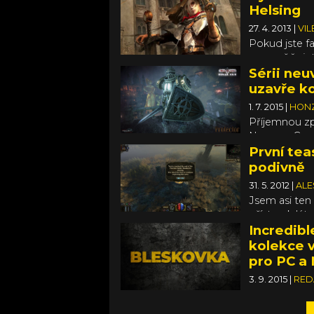
oznámilo, že
Helsing
variace na St
27. 4. 2013
|
VI
příznivců.
Pokud jste fa
nezaměňujete
hlavního pro
Sérii neu
spíše divoké
uzavře ko
Jackmana)? Je
1. 7. 2015
|
HON
že se chystá
Příjemnou zpr
Van Helsing -
NeocoreGames
naposledy a d
Helsing: Fina
První tea
jsem strávil 
Helsinga, kte
podivně
plné hře.
září letošníh
31. 5. 2012
|
ALE
Jsem asi ten 
přístup k látce
Incredibl
kolekce v
pro PC a
3. 9. 2015
|
RED