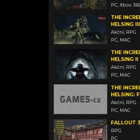
PC, Xbox 36
2. čtvrtletí
THE INCRE
HELSING III
Akční, RPG
PC, MAC
22. květen 
THE INCRE
HELSING II
Akční, RPG
PC, MAC
17. duben 2
THE INCRE
HELSING: 
Akční, RPG
PC, MAC
23. září 201
FALLOUT 3
RPG
PC