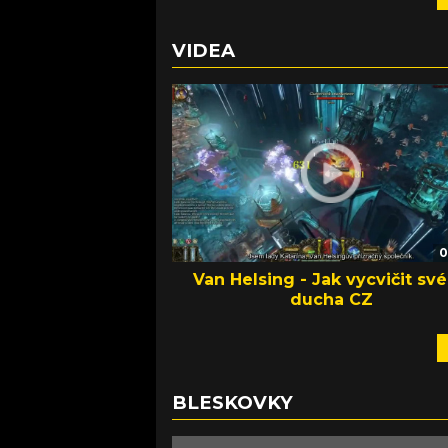
VIDEA
0
Van Helsing - Jak vycvičit sv
ducha CZ
BLESKOVKY