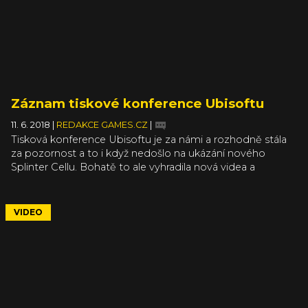
Záznam tiskové konference Ubisoftu
11. 6. 2018
|
REDAKCE GAMES.CZ
|
Tisková konference Ubisoftu je za námi a rozhodně stála
za pozornost a to i když nedošlo na ukázání nového
Splinter Cellu. Bohatě to ale vyhradila nová videa a
informace o hrách, které Ubisoft už vydal a dále
podporuje, a nebo o těch, které teprve vydá a víme o
nich. Srdce asi všech ve studiu si ukradl Assassin’s Creed
VIDEO
Odyssey, který se oproti údajným uniklým informacím
neodehrává za Flaviovské dynastie, ale mnohem hlouběji
v historii, během zlaté éry městských států a
Peloponéských válek. Na záznam tiskovky a naši
následnou debatu ve studiu a s diváky se můžete podívat
v článku.