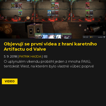
Objevují se první videa z hraní karetního
Artifactu od Valve
5. 9. 2018
|
PATRIK HAJDA
|
O uplynulém víkendu proběhl jeden z mnoha PAXů,
tentokrát West, na kterém bylo vlastně vůbec poprvé
možné pořídit záběry z hraní chystané karetní hry Artifact.
My jsme tam bohužel nebyli, ale pár šťastlivců ano, a tak
se všichni můžeme podívat na unikátní systém tří vedle
VIDEO
sebe běžících her najednou.