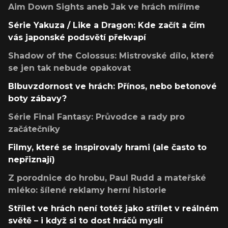
Aim Down Sights aneb Jak ve hrách míříme
Série Yakuza / Like a Dragon: Kde začít a čím
vás japonské podsvětí překvapí
Shadow of the Colossus: Mistrovské dílo, které
se jen tak nebude opakovat
Blbuvzdornost ve hrách: Přínos, nebo betonové
boty zábavy?
Série Final Fantasy: Průvodce a rady pro
začátečníky
Filmy, které se inspirovaly hrami (ale často to
nepřiznají)
Z porodnice do hrobu, Paul Rudd a mateřské
mléko: šílené reklamy herní historie
Střílet ve hrách není totéž jako střílet v reálném
světě – i když si to dost hráčů myslí