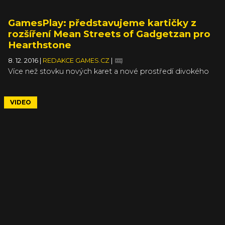
GamesPlay: představujeme kartičky z
rozšíření Mean Streets of Gadgetzan pro
Hearthstone
8. 12. 2016
|
REDAKCE GAMES.CZ
|
Více než stovku nových karet a nové prostředí divokého
přístavního města Gadgetzan, kde vládne trojice
zločineckých gangů či spíše rodin. Tohle v základu nabízí
na začátku prosince vydaný čtvrtý datadisk pro karetní hru
VIDEO
Hearthstone, který vám blíže představíme v dalším
gamesplayi.