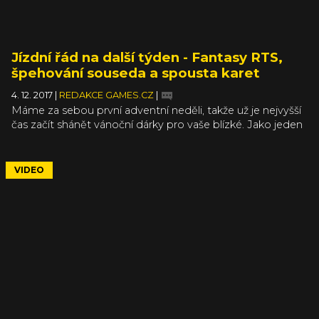
Jízdní řád na další týden - Fantasy RTS,
špehování souseda a spousta karet
4. 12. 2017
|
REDAKCE GAMES.CZ
|
Máme za sebou první adventní neděli, takže už je nejvyšší
čas začít shánět vánoční dárky pro vaše blízké. Jako jeden
z možných zdrojů tipů vám může posloužit náš Jízdní řád
pro tento týden. Pokud se mezi vašimi známými čirou
náhodou nachází nějaký potenciální diktátor, určitě
VIDEO
nešlápnete vedle se simulátorem moderní vlády nebo
renesanční panovnice. Ti ostatní si mohou vybrat z karetní
strategie, kombinace RTS a RPG a hororové adventury.
Video jako každé pondělí připravil Honza Vondrášek.