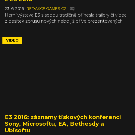
23. 6. 2016
|
REDAKCE GAMES.CZ
|
Herní výstava E3 s sebou tradičně přinesla trailery či videa
z desítek zbrusu nových nebo již dříve prezentovaných
her. Obecně nejdiskutovanější byl asi tajuplný trailer na
Kojimův titul Death Stranding, ale v závislosti na
preferované sérii, žánru nebo i vývojáři by každý z vás
VIDEO
zařadil mezi nejhezčí a nejzajímavější E3 2016 trailery něco
jiného. Pokusili jsme se o to i v redakci Games.cz a do
finálního výběru se dostaly následující kousky. Nechte se
naším výběrem inspirovat a klidně v diskusi přidejte své
vlastní tipy na trailery a videa z E3 2016, která stojí za to si
pustit.
E3 2016: záznamy tiskových konferencí
Sony, Microsoftu, EA, Bethesdy a
Ubisoftu