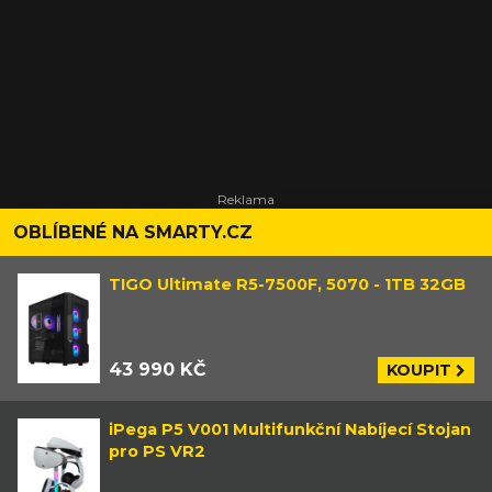
OBLÍBENÉ NA SMARTY.CZ
TIGO Ultimate R5-7500F, 5070 - 1TB 32GB
43 990 KČ
KOUPIT
iPega P5 V001 Multifunkční Nabíjecí Stojan
pro PS VR2