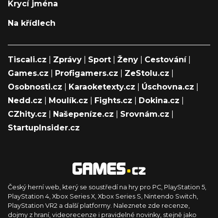
Krycí jména
Na křídlech
Tiscali.cz
|
Zprávy
|
Sport
|
Ženy
|
Cestování
|
Games.cz
|
Profigamers.cz
|
ZeStolu.cz
|
Osobnosti.cz
|
Karaoketexty.cz
|
Úschovna.cz
|
Nedd.cz
|
Moulík.cz
|
Fights.cz
|
Dokina.cz
|
CZhity.cz
|
Našepeníze.cz
|
Srovnám.cz
|
StartupInsider.cz
Český herní web, který se soustředí na hry pro PC, PlayStation 5,
PlayStation 4, Xbox Series X, Xbox Series S, Nintendo Switch,
PlayStation VR2 a další platformy. Naleznete zde recenze,
dojmy z hraní, videorecenze i pravidelné novinky, stejně jako