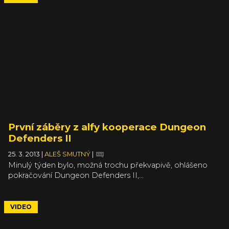
Android zařízení) a tvůrci rovněž ukazují první záběry ze
hry.
První záběry z alfy kooperace Dungeon
Defenders II
25. 3. 2013
|
ALEŠ SMUTNÝ
|
Minulý týden bylo, možná trochu překvapivě, ohlášeno
pokračování Dungeon Defenders II,...
VIDEO