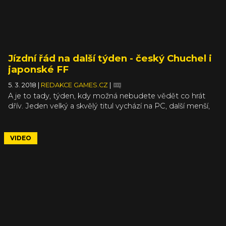
Jízdní řád na další týden - český Chuchel i
japonské FF
5. 3. 2018
|
REDAKCE GAMES.CZ
|
A je to tady, týden, kdy možná nebudete vědět co hrát
dřív. Jeden velký a skvělý titul vychází na PC, další menší,
ale půvabný a z českých luhů a hájů už je také za humny a
kdyby vám to nestačilo, můžete se pustit do kolektivního
pobíjení stoupenců Chaosu. Na hry, které v tomto týdnu
VIDEO
vychází se podívejte ve videu, které jako vždy sestříhal a
namluvil Honza Vondrášek.