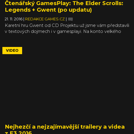
Čtenářský GamesPlay: The Elder Scrolls:
Legends + Gwent (po updatu)
21. 11. 2016
|
REDAKCE GAMES.CZ
|
Karetní hru Gwent od CD Projektu už jsme vám představili
v textových dojmech i v gamesplayi. Na konto velkého
updatu to ale uděláme ještě jednou. Ovšem až poté, co
vám předvedeme konkurenční karetní titul The Elder
Scrolls: Legends, který také stojí za hřích. Alespoň podle
VIDEO
našeho čtenáře Marka Picherta, který vám oba dva titul
předvede.
Nejhezčí a nejzajímavější trailery a videa
z E3 2016