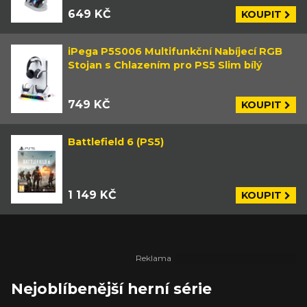
649 KČ
KOUPIT
iPega P5S006 Multifunkční Nabíjecí RGB
Stojan s Chlazením pro PS5 Slim bílý
749 KČ
KOUPIT
Battlefield 6 (PS5)
1 149 KČ
KOUPIT
Nejoblíbenější herní série