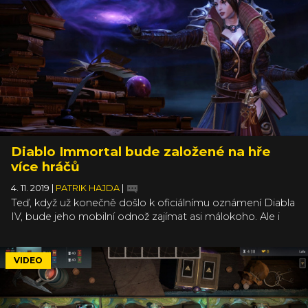
Diablo Immortal bude založené na hře
více hráčů
4. 11. 2019
|
PATRIK HAJDA
|
Teď, když už konečně došlo k oficiálnímu oznámení Diabla
IV, bude jeho mobilní odnož zajímat asi málokoho. Ale i
když ji máme spojenou se zpackaným BlizzConem roku
2018, nelze se ubránit dojmu, že Diablo na mobilu vypadá
prostě dobře. Samozřejmě záleží na finančním modelu
VIDEO
hry, který je stále zahalený tajemstvím, ale nové záběry
umí vyvolat touhu po akční řeži na dosah prstu.