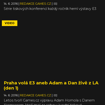
14. 6. 2016
|
REDAKCE GAMES.CZ
|
Série tiskových konferencí každý ročník herní výstavy E3
nejenom otevírá, ale obsahově vlastně i rámuje a uzavírá,
protože firmy během nich představí to nejzajímavější,
s čím do Los Angeles rok co rok přijíždí. Platí to o
VIDEO
tiskovkách Sony, Microsoftu, Bethesdy, EA, Ubisoftu a
vlastně i PC platformy. Proto jsme, stejně jako každý rok,
tiskové konference sledovali a s komentářem vysílali
v přímém přenosu. Jejich záznamy najdete na jednom
místě v tomto článku.
Praha volá E3 aneb Adam a Dan živě z LA
(den 1)
14. 6. 2016
|
REDAKCE GAMES.CZ
|
Letos tvoří Games.cz výpravu Adam Homola s Danem