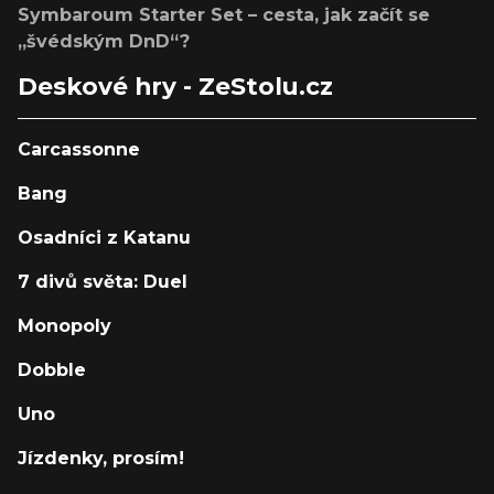
Symbaroum Starter Set – cesta, jak začít se
„švédským DnD“?
Deskové hry - ZeStolu.cz
Carcassonne
Bang
Osadníci z Katanu
7 divů světa: Duel
Monopoly
Dobble
Uno
Jízdenky, prosím!