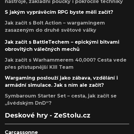
nástroje, základní poučky i pokročilé techniky
S jakým vyprávěcím RPG byste měli začít?
Jak začít s Bolt Action – wargamingem
zasazeným do druhé světové války
Jak začít s BattleTechem – epickými bitvami
obrovitých válečných mechů
Jak začít s Warhammerem 40,000? Cesta vede
přes přístupnější Kill Team
Wargaming poslouží jako zábava, vzdělání i
armádní simulace. Jak s ním ale začít?
Symbaroum Starter Set – cesta, jak začít se
„švédským DnD“?
Deskové hry - ZeStolu.cz
Carcassonne