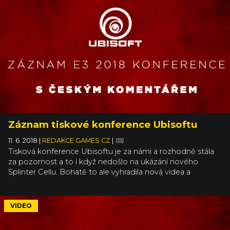
Záznam tiskové konference Ubisoftu
11. 6. 2018
|
REDAKCE GAMES.CZ
|
Tisková konference Ubisoftu je za námi a rozhodně stála
za pozornost a to i když nedošlo na ukázání nového
Splinter Cellu. Bohatě to ale vyhradila nová videa a
informace o hrách, které Ubisoft už vydal a dále
podporuje, a nebo o těch, které teprve vydá a víme o
nich. Srdce asi všech ve studiu si ukradl Assassin’s Creed
VIDEO
Odyssey, který se oproti údajným uniklým informacím
neodehrává za Flaviovské dynastie, ale mnohem hlouběji