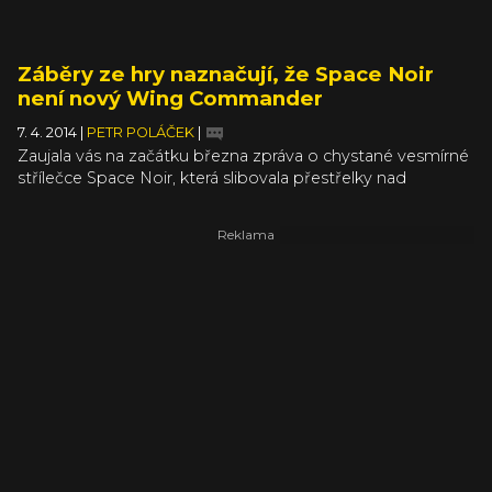
Záběry ze hry naznačují, že Space Noir
není nový Wing Commander
7. 4. 2014
|
PETR POLÁČEK
|
Zaujala vás na začátku března zpráva o chystané vesmírné
střílečce Space Noir, která slibovala přestřelky nad
povrchem planet i ve vesmíru a odkazovala se v tiskové
zprávě na klasiky typu Wing Commander a X-Wing?
Nedivil bych se, díky traileru a informacím zaujala hra od
tvůrců z N-Fusion a Unity Games i mě a zajímá mě stále i
poté, co jsem právě vydržel sledovat pětiminutovou
ukázku z konkrétní mise. Jen si musíme všichni přiznat, že
s X-Wing nebo Wing Commanderem nemá Space Noir
po stránce herního konceptu příliš společného.