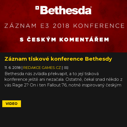
v historii, během zlaté éry městských států a
Peloponéských válek. Na záznam tiskovky a naši
následnou debatu ve studiu a s diváky se můžete podívat
v článku.
Záznam tiskové konference Bethesdy
11. 6. 2018
|
REDAKCE GAMES.CZ
|
Bethesda nás zvládla překvapit, a to její tisková
konference ještě ani nezačala. Ostatně, čekal snad někdo z
vás Rage 2? On i ten Fallout 76, notně inspirovaný českým
DayZ a Rustem, nadzvedl nejedno obočí. Bethesda se
toho jednoduše nebojí a sází jedno velké oznámení za
druhým. Přesto by jí mohlo na tiskovku zůstat něco ještě
VIDEO
potenciálně většího.