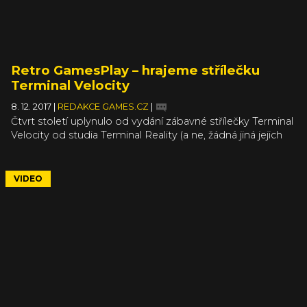
Retro GamesPlay – hrajeme střílečku
Terminal Velocity
8. 12. 2017
|
REDAKCE GAMES.CZ
|
Čtvrt století uplynulo od vydání zábavné střílečky Terminal
Velocity od studia Terminal Reality (a ne, žádná jiná jejich
hra už slovo Terminal v názvu nemá). Ve své době šlo o
zábavný mix poletování a frenetické střelby. Očima
dneška nešlo o nic přelomového, ale kdo si v roce 1995
VIDEO
Terminal Velocity pustil, nejspíš vám řekne, že to byla
prostě zábava a neokoukaný mix létání a akce. Jak se na
to ovšem podívají retro oči naší dvojky Pavel Dobrovský –
Honza Olejník, to už se musíte podívat sami.