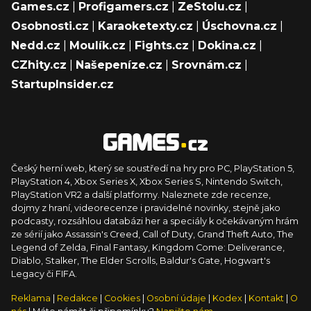
Games.cz
|
Profigamers.cz
|
ZeStolu.cz
|
Osobnosti.cz
|
Karaoketexty.cz
|
Úschovna.cz
|
Nedd.cz
|
Moulík.cz
|
Fights.cz
|
Dokina.cz
|
CZhity.cz
|
Našepeníze.cz
|
Srovnám.cz
|
StartupInsider.cz
Český herní web, který se soustředí na hry pro PC, PlayStation 5,
PlayStation 4, Xbox Series X, Xbox Series S, Nintendo Switch,
PlayStation VR2 a další platformy. Naleznete zde recenze,
dojmy z hraní, videorecenze i pravidelné novinky, stejně jako
podcasty, rozsáhlou databázi her a speciály k očekávaným hrám
ze sérií jako Assassin's Creed, Call of Duty, Grand Theft Auto, The
Legend of Zelda, Final Fantasy, Kingdom Come: Deliverance,
Diablo, Stalker, The Elder Scrolls, Baldur's Gate, Hogwart's
Legacy či FIFA.
Reklama
|
Redakce
|
Cookies
|
Osobní údaje
|
Kodex
|
Kontakt
|
O