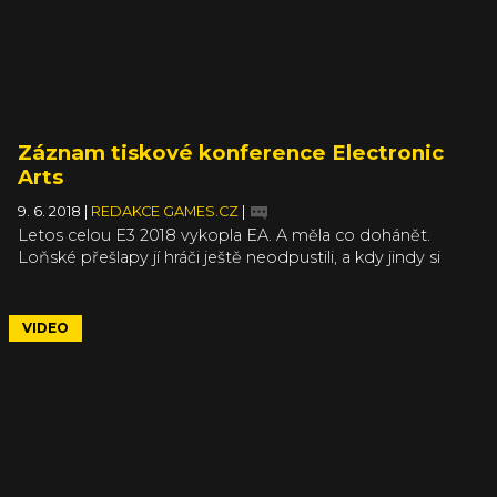
Záznam tiskové konference Electronic
Arts
9. 6. 2018
|
REDAKCE GAMES.CZ
|
Letos celou E3 2018 vykopla EA. A měla co dohánět.
Loňské přešlapy jí hráči ještě neodpustili, a kdy jindy si
sypat popel na hlavu, než během tiskové konference na
E3. Kupodivu na to i došlo, jakkoliv to nebývá zvykem a
hned ve dvou oblastech naznačili, že udělali chybu.
VIDEO