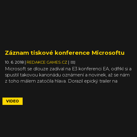
Záznam tiskové konference Microsoftu
10. 6. 2018
|
REDAKCE GAMES.CZ
|
Microsoft se dlouze zadíval na E3 konferenci EA, odfrkl si a
spustil takovou kanonádu oznámení a novinek, až se nám
z toho málem zatočila hlava. Dorazil epický trailer na
Cyberpunk 2077 (článek). Objevila se do Washingtonu
zasazená The Division 2 (článek). A dalším lákavým
pokračováním je Devil May Cry 5 (článek).
VIDEO