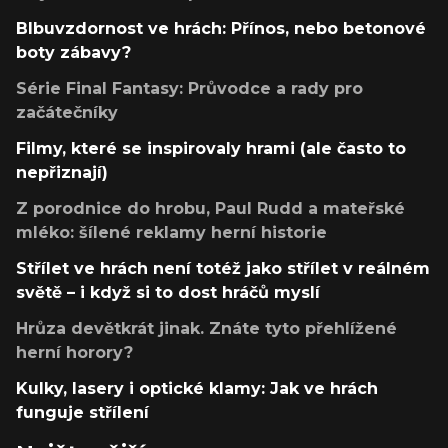
Blbuvzdornost ve hrách: Přínos, nebo betonové
boty zábavy?
Série Final Fantasy: Průvodce a rady pro
začátečníky
Filmy, které se inspirovaly hrami (ale často to
nepřiznají)
Z porodnice do hrobu, Paul Rudd a mateřské
mléko: šílené reklamy herní historie
Střílet ve hrách není totéž jako střílet v reálném
světě – i když si to dost hráčů myslí
Hrůza devětkrát jinak. Znáte tyto přehlížené
herní horory?
Kulky, lasery i optické klamy: Jak ve hrách
funguje střílení