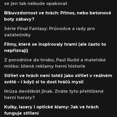
se jen tak nebude opakovat
Blbuvzdornost ve hrách: Přínos, nebo betonové
boty zábavy?
Série Final Fantasy: Průvodce a rady pro
začátečníky
Filmy, které se inspirovaly hrami (ale často to
nepřiznají)
Z porodnice do hrobu, Paul Rudd a mateřské
mléko: šílené reklamy herní historie
Střílet ve hrách není totéž jako střílet v reálném
světě – i když si to dost hráčů myslí
Hrůza devětkrát jinak. Znáte tyto přehlížené
herní horory?
Kulky, lasery i optické klamy: Jak ve hrách
funguje střílení