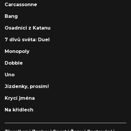
Carcassonne
Bang
Osadníci z Katanu
7 divů světa: Duel
Monopoly
Dobble
Uno
Jízdenky, prosím!
Krycí jména
Na křídlech