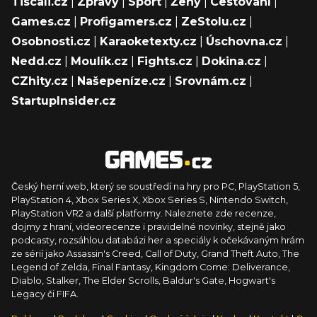
Tiscali.cz
|
Zprávy
|
Sport
|
Ženy
|
Cestování
|
Games.cz
|
Profigamers.cz
|
ZeStolu.cz
|
Osobnosti.cz
|
Karaoketexty.cz
|
Úschovna.cz
|
Nedd.cz
|
Moulík.cz
|
Fights.cz
|
Dokina.cz
|
CZhity.cz
|
Našepeníze.cz
|
Srovnám.cz
|
StartupInsider.cz
Český herní web, který se soustředí na hry pro PC, PlayStation 5,
PlayStation 4, Xbox Series X, Xbox Series S, Nintendo Switch,
PlayStation VR2 a další platformy. Naleznete zde recenze,
dojmy z hraní, videorecenze i pravidelné novinky, stejně jako
podcasty, rozsáhlou databázi her a speciály k očekávaným hrám
ze sérií jako Assassin's Creed, Call of Duty, Grand Theft Auto, The
Legend of Zelda, Final Fantasy, Kingdom Come: Deliverance,
Diablo, Stalker, The Elder Scrolls, Baldur's Gate, Hogwart's
Legacy či FIFA.