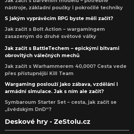
Jak začít s barvením modelů – potřebné
nástroje, základní poučky i pokročilé techniky
S jakým vyprávěcím RPG byste měli začít?
Jak začít s Bolt Action – wargamingem
zasazeným do druhé světové války
Jak začít s BattleTechem – epickými bitvami
obrovitých válečných mechů
Jak začít s Warhammerem 40,000? Cesta vede
přes přístupnější Kill Team
Wargaming poslouží jako zábava, vzdělání i
armádní simulace. Jak s ním ale začít?
Symbaroum Starter Set – cesta, jak začít se
„švédským DnD“?
Deskové hry - ZeStolu.cz