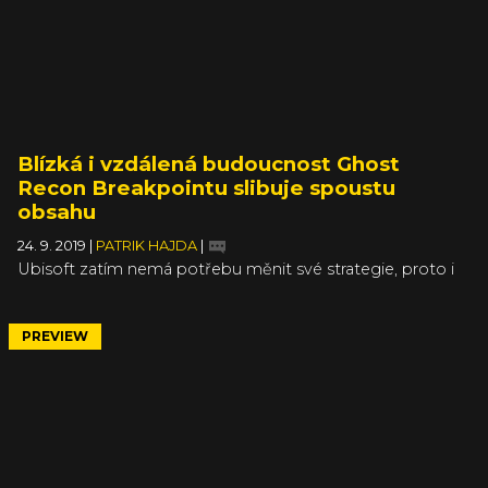
Blízká i vzdálená budoucnost Ghost
Recon Breakpointu slibuje spoustu
obsahu
24. 9. 2019
|
PATRIK HAJDA
|
Ubisoft zatím nemá potřebu měnit své strategie, proto i
v případě Ghost Recon Breakpoint počítejte s klasickým
„rokem 1“, tedy obsahovou podporou hry po dobu
minimálně jednoho roku, která se z větší části dostane ke
PREVIEW
všem hráčům zdarma. V článku naleznete informace o
budoucí náplni hry, mikrotransakcích, otevřené betě a
předběžnému přístupu.