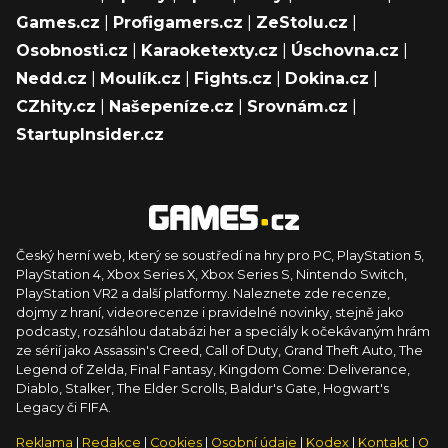
Games.cz
|
Profigamers.cz
|
ZeStolu.cz
|
Osobnosti.cz
|
Karaoketexty.cz
|
Úschovna.cz
|
Nedd.cz
|
Moulík.cz
|
Fights.cz
|
Dokina.cz
|
CZhity.cz
|
Našepeníze.cz
|
Srovnám.cz
|
StartupInsider.cz
Český herní web, který se soustředí na hry pro PC, PlayStation 5,
PlayStation 4, Xbox Series X, Xbox Series S, Nintendo Switch,
PlayStation VR2 a další platformy. Naleznete zde recenze,
dojmy z hraní, videorecenze i pravidelné novinky, stejně jako
podcasty, rozsáhlou databázi her a speciály k očekávaným hrám
ze sérií jako Assassin's Creed, Call of Duty, Grand Theft Auto, The
Legend of Zelda, Final Fantasy, Kingdom Come: Deliverance,
Diablo, Stalker, The Elder Scrolls, Baldur's Gate, Hogwart's
Legacy či FIFA.
Reklama
|
Redakce
|
Cookies
|
Osobní údaje
|
Kodex
|
Kontakt
|
O