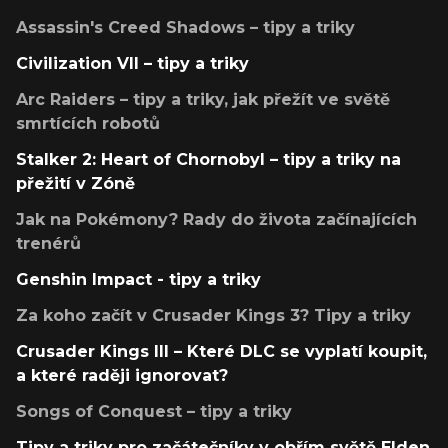
Assassin's Creed Shadows – tipy a triky
Civilization VII – tipy a triky
Arc Raiders – tipy a triky, jak přežít ve světě
smrtících robotů
Stalker 2: Heart of Chornobyl – tipy a triky na
přežití v Zóně
Jak na Pokémony? Rady do života začínajících
trenérů
Genshin Impact - tipy a triky
Za koho začít v Crusader Kings 3? Tipy a triky
Crusader Kings III – Které DLC se vyplatí koupit,
a které raději ignorovat?
Songs of Conquest – tipy a triky
Tipy a triky pro začátečníky v obřím světě Elden