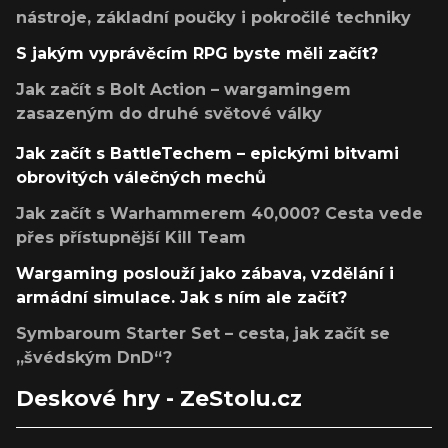
nástroje, základní poučky i pokročilé techniky
S jakým vyprávěcím RPG byste měli začít?
Jak začít s Bolt Action – wargamingem
zasazeným do druhé světové války
Jak začít s BattleTechem – epickými bitvami
obrovitých válečných mechů
Jak začít s Warhammerem 40,000? Cesta vede
přes přístupnější Kill Team
Wargaming poslouží jako zábava, vzdělání i
armádní simulace. Jak s ním ale začít?
Symbaroum Starter Set – cesta, jak začít se
„švédským DnD“?
Deskové hry - ZeStolu.cz