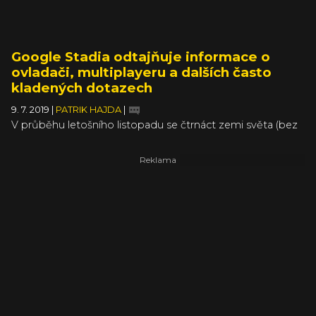
Google Stadia odtajňuje informace o
ovladači, multiplayeru a dalších často
kladených dotazech
9. 7. 2019
|
PATRIK HAJDA
|
V průběhu letošního listopadu se čtrnáct zemi světa (bez
Česka) dočká herní budoucnosti. Google spustí svou
streamovací službu Stadia, o které už leccos víme, ale stále
nám nad hlavami září spousta otazníků. Pořád se nám
nechce věřit minimálním požadavkům na rychlost
připojení internetu, ale tím se nové zprávy nezabývají.
Oficiální FAQ Stadie prozrazuje bližší detaily o multiplayeru,
ovladači, podpoře her a dalších náležitostech.