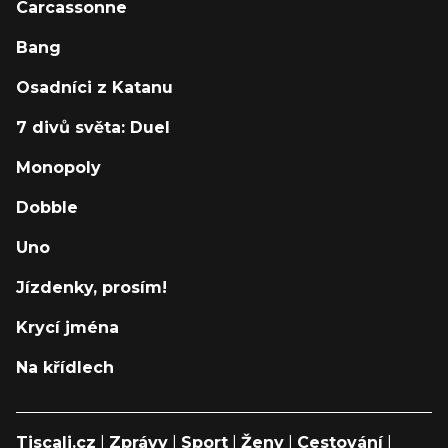
Carcassonne
Bang
Osadníci z Katanu
7 divů světa: Duel
Monopoly
Dobble
Uno
Jízdenky, prosím!
Krycí jména
Na křídlech
Tiscali.cz
|
Zprávy
|
Sport
|
Ženy
|
Cestování
|