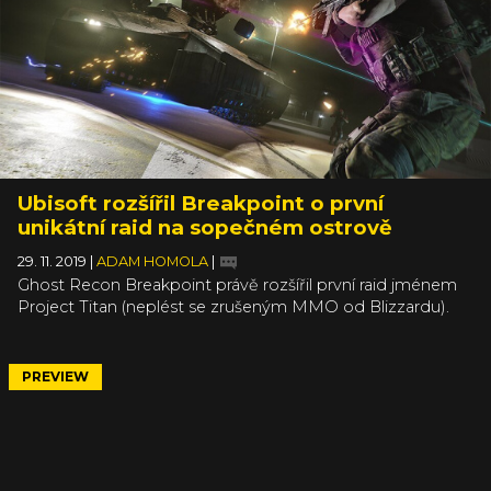
Ubisoft rozšířil Breakpoint o první
unikátní raid na sopečném ostrově
29. 11. 2019
|
ADAM HOMOLA
|
Ghost Recon Breakpoint právě rozšířil první raid jménem
Project Titan (neplést se zrušeným MMO od Blizzardu).
Jde o bezplatný update dostupný všem majitelům hry a
mělo by jít o to nejtěžší, co je v celém Breakpointu k mání.
PREVIEW