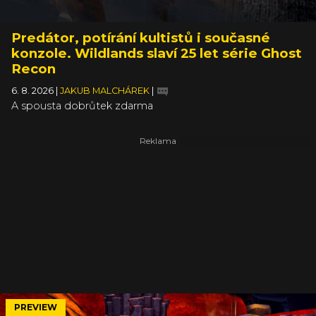
Predátor, potírání kultistů i současné
konzole. Wildlands slaví 25 let série Ghost
Recon
6. 8. 2026
|
JAKUB MALCHÁREK
|
A spousta dobrůtek zdarma
PREVIEW