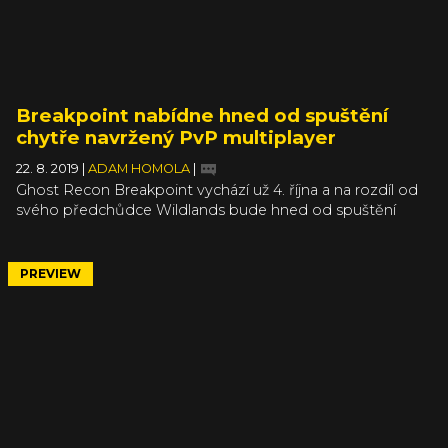
Breakpoint nabídne hned od spuštění
chytře navržený PvP multiplayer
22. 8. 2019
|
ADAM HOMOLA
|
Ghost Recon Breakpoint vychází už 4. října a na rozdíl od
svého předchůdce Wildlands bude hned od spuštění
obsahovat i PvP mód Ghost War. Nová verze Ghost War
už ale nebude samostatným módem - nově bude úzce
provázaný s kampaní a bude vás tak motivovat si ho
PREVIEW
vyzkoušet, nebo naopak okusit kampaň.