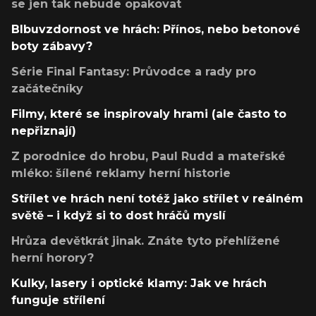
se jen tak nebude opakovat
Blbuvzdornost ve hrách: Přínos, nebo betonové
boty zábavy?
Série Final Fantasy: Průvodce a rady pro
začátečníky
Filmy, které se inspirovaly hrami (ale často to
nepřiznají)
Z porodnice do hrobu, Paul Rudd a mateřské
mléko: šílené reklamy herní historie
Střílet ve hrách není totéž jako střílet v reálném
světě – i když si to dost hráčů myslí
Hrůza devětkrát jinak. Znáte tyto přehlížené
herní horory?
Kulky, lasery i optické klamy: Jak ve hrách
funguje střílení