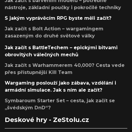
Jak začít s barvením modelů – potřebné
nástroje, základní poučky i pokročilé techniky
S jakým vyprávěcím RPG byste měli začít?
Jak začít s Bolt Action – wargamingem
zasazeným do druhé světové války
Jak začít s BattleTechem – epickými bitvami
obrovitých válečných mechů
Jak začít s Warhammerem 40,000? Cesta vede
přes přístupnější Kill Team
Wargaming poslouží jako zábava, vzdělání i
armádní simulace. Jak s ním ale začít?
Symbaroum Starter Set – cesta, jak začít se
„švédským DnD“?
Deskové hry - ZeStolu.cz