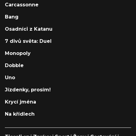
Carcassonne
Bang
Osadníci z Katanu
7 divů světa: Duel
Monopoly
Dobble
Uno
Jízdenky, prosím!
Krycí jména
Na křídlech