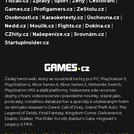
Tiscali.cz
|
Zprávy
|
Sport
|
Ženy
|
Cestování
|
Games.cz
|
Profigamers.cz
|
ZeStolu.cz
|
Osobnosti.cz
|
Karaoketexty.cz
|
Úschovna.cz
|
Nedd.cz
|
Moulík.cz
|
Fights.cz
|
Dokina.cz
|
CZhity.cz
|
Našepeníze.cz
|
Srovnám.cz
|
StartupInsider.cz
Český herní web, který se soustředí na hry pro PC, PlayStation 5,
PlayStation 4, Xbox Series X, Xbox Series S, Nintendo Switch,
PlayStation VR2 a další platformy. Naleznete zde recenze,
dojmy z hraní, videorecenze i pravidelné novinky, stejně jako
podcasty, rozsáhlou databázi her a speciály k očekávaným hrám
ze sérií jako Assassin's Creed, Call of Duty, Grand Theft Auto, The
Legend of Zelda, Final Fantasy, Kingdom Come: Deliverance,
Diablo, Stalker, The Elder Scrolls, Baldur's Gate, Hogwart's
Legacy či FIFA.