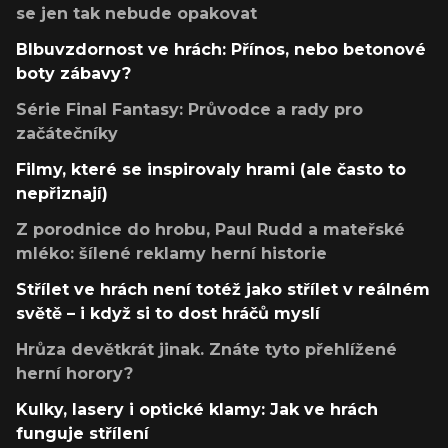
se jen tak nebude opakovat
Blbuvzdornost ve hrách: Přínos, nebo betonové
boty zábavy?
Série Final Fantasy: Průvodce a rady pro
začátečníky
Filmy, které se inspirovaly hrami (ale často to
nepřiznají)
Z porodnice do hrobu, Paul Rudd a mateřské
mléko: šílené reklamy herní historie
Střílet ve hrách není totéž jako střílet v reálném
světě – i když si to dost hráčů myslí
Hrůza devětkrát jinak. Znáte tyto přehlížené
herní horory?
Kulky, lasery i optické klamy: Jak ve hrách
funguje střílení