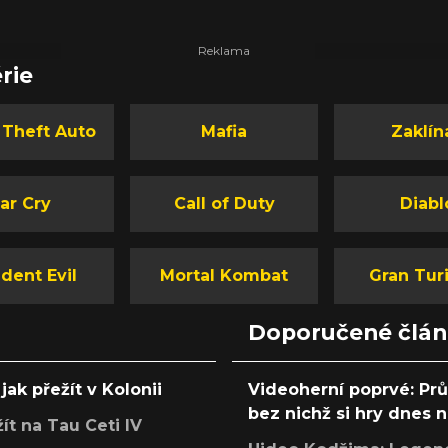
ě jako
Floowie objevilo nové číslo herního magazínu
sme
LEVEL. Obálka sice navozuje atmosféru
února
návratu populární série strategických RPG her
rie
asy.
Heroes of Might & Magic, uvnitř časopisu toho
ale najdete mnohem víc.
 Theft Auto
Mafia
Zaklín
ar Cry
Call of Duty
Diabl
dent Evil
Mortal Kombat
Gran Tur
Doporučené člá
jak přežít v Kolonii
Videoherní poprvé: Pr
bez nichž si hry dnes
žít na Tau Ceti IV