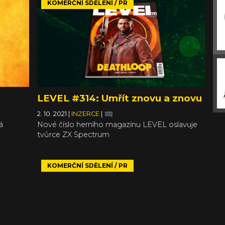
KOMERČNÍ SDĚLENÍ / PR
LEVEL #314: Umřít znovu a znovu
2. 10. 2021
|
INZERCE
|
á
Nové číslo herního magazínu LEVEL oslavuje
tvůrce ZX Spectrum
KOMERČNÍ SDĚLENÍ / PR