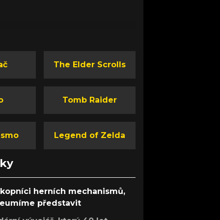
ač
The Elder Scrolls
o
Tomb Raider
ismo
Legend of Zelda
nky
ůkopníci herních mechanismů,
 neumíme představit