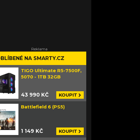
BLÍBENÉ NA SMARTY.CZ
TIGO Ultimate R5-7500F,
5070 - 1TB 32GB
43 990 KČ
KOUPIT
Battlefield 6 (PS5)
1 149 KČ
KOUPIT