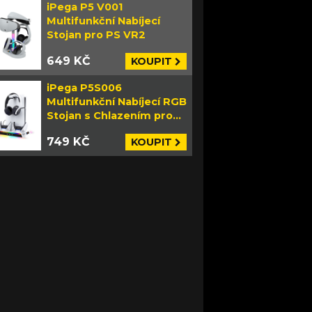
iPega P5 V001
Multifunkční Nabíjecí
Stojan pro PS VR2
649 KČ
KOUPIT
iPega P5S006
Multifunkční Nabíjecí RGB
Stojan s Chlazením pro
PS5 Slim bílý
749 KČ
KOUPIT