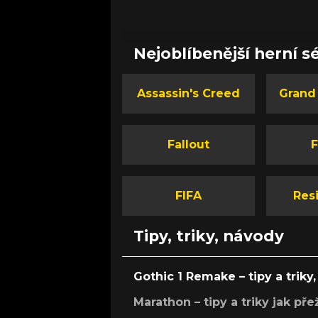
obchodů, upozorňuje na jediné – stejn
statisíce jiných hráčů po celém světě j
podlehli kouzlu XCOM 2 a velkou část 
Nejoblíbenější herní sé
jsme strávili bojem za svobodu lidské r
Assassin's Creed
Grand
Fallout
F
FIFA
Resi
Tipy, triky, návody
Gothic 1 Remake – tipy a triky, 
Marathon – tipy a triky jak pře