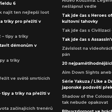
Hideo Kodžima: Legendá
fieldu 6
nešlápnul vedle
k najít ten nejlepší loot
Tak jde čas s Heroes o
a triky pro přežití v
kultovní tahovky
Tak jde čas s Civilizací
 tipy a triky
Tak jde čas s Assassin'
postavit démonům v
Závislost na videohrác
pán
py a triky
20 nejpamětihodnějšíc
Aim Down Sights aneb 
přežít ve světě smrtících
Série Yakuza / Like a D
japonské podsvětí pře
tipy a triky na přežití v
Shadow of the Colossus
tak nebude opakovat
ota začínajících trenérů
Blbuvzdornost ve hrách