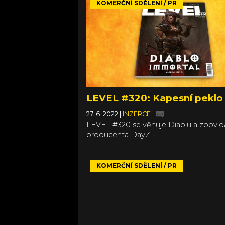
KOMERČNÍ SDĚLENÍ / PR
LEVEL #320: Kapesní peklo
27. 6. 2022
|
INZERCE
|
LEVEL #320 se věnuje Diablu a zpovíd
producenta DayZ
KOMERČNÍ SDĚLENÍ / PR