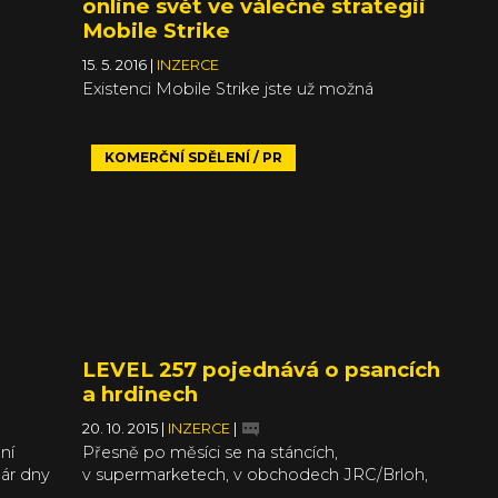
online svět ve válečné strategii
Mobile Strike
15. 5. 2016
|
INZERCE
Existenci Mobile Strike jste už možná
ý otvírá
zaznamenali. Ne ani tak kvůli hře samotné, ale
kvůli Arnoldu Schwarzeneggerovi, který hře
propůjčil svůj obličej v sérii reklam. Některé
KOMERČNÍ SDĚLENÍ / PR
h
jsou povedené více, jiné méně, ale všechny se
snaží sdělit jedinou zprávu: novou válečnou
orbě
strategii Mobile Strike byste si neměli nechat
utorů a
ujít. Arnold tedy jasně říká: get to da Play
sahu,
Store!
který
pořád
e i
LEVEL 257 pojednává o psancích
čeká
a hrdinech
20. 10. 2015
|
INZERCE
|
ní
Přesně po měsíci se na stáncích,
ár dny
v supermarketech, v obchodech JRC/Brloh,
h
ale i v elektronických distribucích Publero a