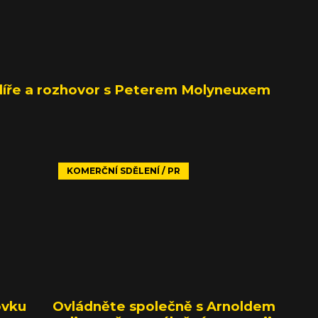
líře a rozhovor s Peterem Molyneuxem
KOMERČNÍ SDĚLENÍ / PR
ovku
Ovládněte společně s Arnoldem