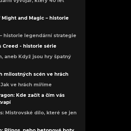
rní vývojář, který 40 let
f Might and Magic – historie
 – historie legendární strategie
s Creed - historie série
h, aneb Když jsou hry špatný
h milostných scén ve hrách
Jak ve hrách míříme
ragon: Kde začít a čím vás
kvapí
: Mistrovské dílo, které se jen
: Přínos, nebo betonové boty