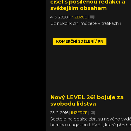
čísel s posílenou redakcí a
svěžejším obsahem
4. 3. 2020
|
INZERCE
|
Už několik dní můžete v trafikách i
v supermarketech najít LEVEL 301, kter
nejenom čtvrtou stovku (kterou snad
dokončíme), ale hlavně přináší změny
KOMERČNÍ SDĚLENÍ / PR
naznačované a slibované v předchozíc
číslech. Stávající redakci posílili Pavel
Dobrovský s Pavlem Skotákem, na tv
obsahu se podílela celá řada nových a
v neposlední řadě došlo k úpravám ob
aby více odpovídal vašemu ohlasu, za 
ještě jednou děkujeme. Základ je ale 
stejný – zajímavé, čtivé, investigativní, al
názorově vyhraněné články, recenze,
Nový LEVEL 261 bojuje za
rozhovory, komentáře a další. Co vás 
svobodu lidstva
v tomto čísle?
23. 2. 2016
|
INZERCE
|
Sectoid na obálce zbrusu nového vydá
herního magazínu LEVEL, které před p
dorazilo na pulty českých a slovenskýc