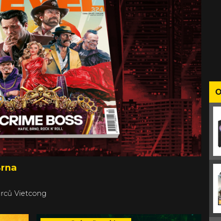
O
Brna
ůrců Vietcong