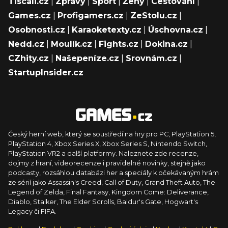
Tiscali.cz
|
Zprávy
|
Sport
|
Ženy
|
Cestování
|
Games.cz
|
Profigamers.cz
|
ZeStolu.cz
|
Osobnosti.cz
|
Karaoketexty.cz
|
Úschovna.cz
|
Nedd.cz
|
Moulík.cz
|
Fights.cz
|
Dokina.cz
|
CZhity.cz
|
Našepeníze.cz
|
Srovnám.cz
|
StartupInsider.cz
Český herní web, který se soustředí na hry pro PC, PlayStation 5,
PlayStation 4, Xbox Series X, Xbox Series S, Nintendo Switch,
PlayStation VR2 a další platformy. Naleznete zde recenze,
dojmy z hraní, videorecenze i pravidelné novinky, stejně jako
podcasty, rozsáhlou databázi her a speciály k očekávaným hrám
ze sérií jako Assassin's Creed, Call of Duty, Grand Theft Auto, The
Legend of Zelda, Final Fantasy, Kingdom Come: Deliverance,
Diablo, Stalker, The Elder Scrolls, Baldur's Gate, Hogwart's
Legacy či FIFA.