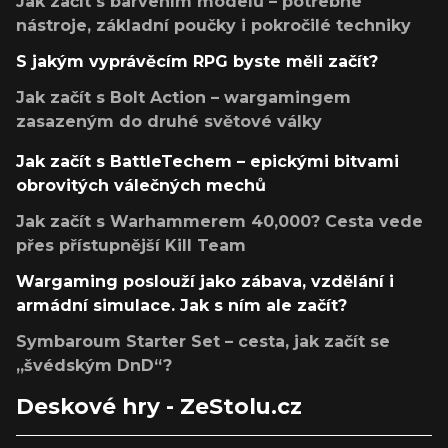
Jak začít s barvením modelů – potřebné
nástroje, základní poučky i pokročilé techniky
S jakým vyprávěcím RPG byste měli začít?
Jak začít s Bolt Action – wargamingem
zasazeným do druhé světové války
Jak začít s BattleTechem – epickými bitvami
obrovitých válečných mechů
Jak začít s Warhammerem 40,000? Cesta vede
přes přístupnější Kill Team
Wargaming poslouží jako zábava, vzdělání i
armádní simulace. Jak s ním ale začít?
Symbaroum Starter Set – cesta, jak začít se
„švédským DnD“?
Deskové hry - ZeStolu.cz