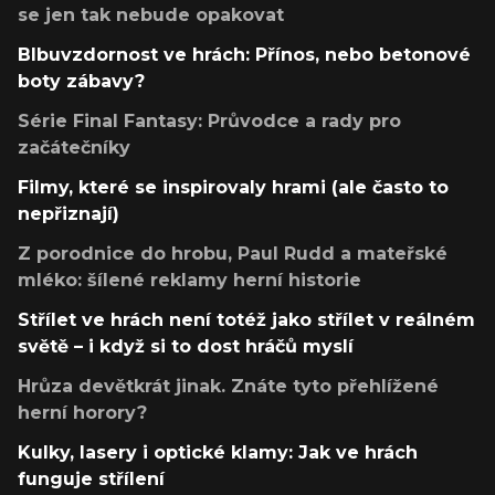
se jen tak nebude opakovat
Blbuvzdornost ve hrách: Přínos, nebo betonové
boty zábavy?
Série Final Fantasy: Průvodce a rady pro
začátečníky
Filmy, které se inspirovaly hrami (ale často to
nepřiznají)
Z porodnice do hrobu, Paul Rudd a mateřské
mléko: šílené reklamy herní historie
Střílet ve hrách není totéž jako střílet v reálném
světě – i když si to dost hráčů myslí
Hrůza devětkrát jinak. Znáte tyto přehlížené
herní horory?
Kulky, lasery i optické klamy: Jak ve hrách
funguje střílení