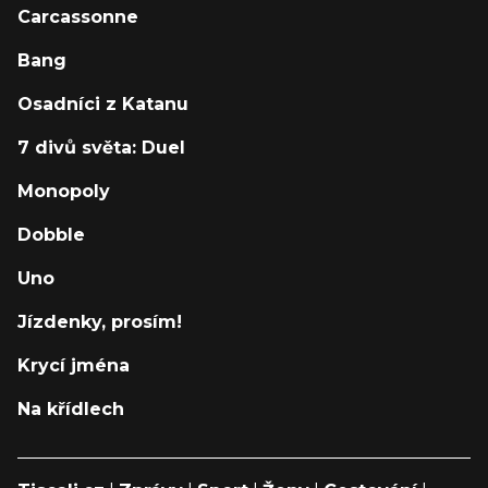
Carcassonne
Bang
Osadníci z Katanu
7 divů světa: Duel
Monopoly
Dobble
Uno
Jízdenky, prosím!
Krycí jména
Na křídlech