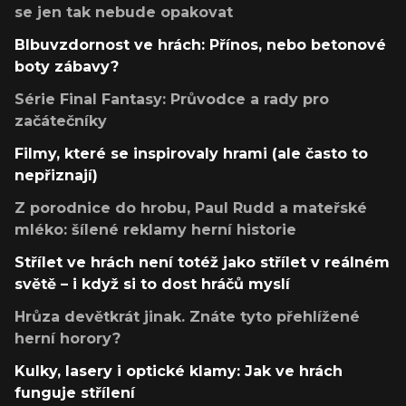
se jen tak nebude opakovat
Blbuvzdornost ve hrách: Přínos, nebo betonové
boty zábavy?
Série Final Fantasy: Průvodce a rady pro
začátečníky
Filmy, které se inspirovaly hrami (ale často to
nepřiznají)
Z porodnice do hrobu, Paul Rudd a mateřské
mléko: šílené reklamy herní historie
Střílet ve hrách není totéž jako střílet v reálném
světě – i když si to dost hráčů myslí
Hrůza devětkrát jinak. Znáte tyto přehlížené
herní horory?
Kulky, lasery i optické klamy: Jak ve hrách
funguje střílení