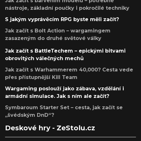
Jak začít s barvením modelů – potřebné
nástroje, základní poučky i pokročilé techniky
S jakým vyprávěcím RPG byste měli začít?
Jak začít s Bolt Action – wargamingem
zasazeným do druhé světové války
Jak začít s BattleTechem – epickými bitvami
obrovitých válečných mechů
Jak začít s Warhammerem 40,000? Cesta vede
přes přístupnější Kill Team
Wargaming poslouží jako zábava, vzdělání i
armádní simulace. Jak s ním ale začít?
Symbaroum Starter Set – cesta, jak začít se
„švédským DnD“?
Deskové hry - ZeStolu.cz