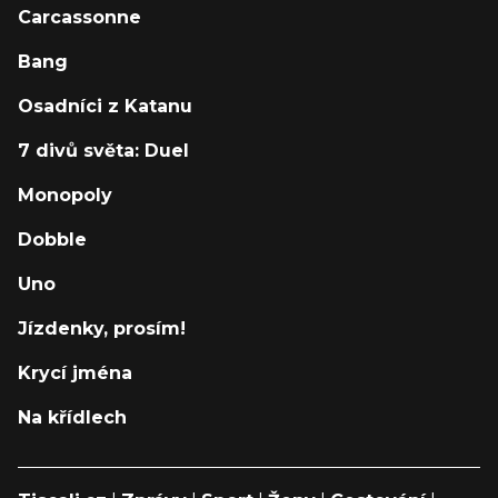
Carcassonne
Bang
Osadníci z Katanu
7 divů světa: Duel
Monopoly
Dobble
Uno
Jízdenky, prosím!
Krycí jména
Na křídlech