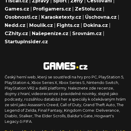
Tiscali.cz
|
Zprávy
|
Sport
|
Ženy
|
Cestování
|
Games.cz
|
Profigamers.cz
|
ZeStolu.cz
|
Osobnosti.cz
|
Karaoketexty.cz
|
Úschovna.cz
|
Nedd.cz
|
Moulík.cz
|
Fights.cz
|
Dokina.cz
|
CZhity.cz
|
Našepeníze.cz
|
Srovnám.cz
|
StartupInsider.cz
Český herní web, který se soustředí na hry pro PC, PlayStation 5,
PlayStation 4, Xbox Series X, Xbox Series S, Nintendo Switch,
PlayStation VR2 a další platformy. Naleznete zde recenze,
dojmy z hraní, videorecenze i pravidelné novinky, stejně jako
podcasty, rozsáhlou databázi her a speciály k očekávaným hrám
ze sérií jako Assassin's Creed, Call of Duty, Grand Theft Auto, The
Legend of Zelda, Final Fantasy, Kingdom Come: Deliverance,
Diablo, Stalker, The Elder Scrolls, Baldur's Gate, Hogwart's
Legacy či FIFA.