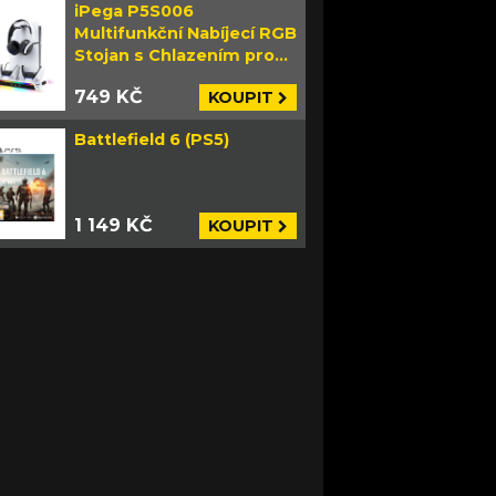
iPega P5S006
Multifunkční Nabíjecí RGB
Stojan s Chlazením pro
PS5 Slim bílý
749 KČ
KOUPIT
Battlefield 6 (PS5)
1 149 KČ
KOUPIT