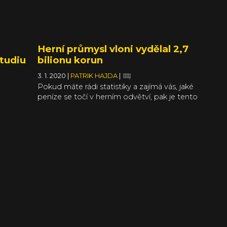
Herní průmysl vloni vydělal 2,7
tudiu
bilionu korun
3. 1. 2020
|
PATRIK HAJDA
|
Pokud máte rádi statistiky a zajímá vás, jaké
peníze se točí v herním odvětví, pak je tento
článek určený právě vám. Statistická
společnost SuperData spadající pod
monitorovací společnost Nielsen vypracovala
přehled příjmů nejvýdělečnějších digitálních
her za rok 2019. Data pocházejí z největších
firem jako Activision Blizzard, Ubisoft, Tencent,
Wargaming, Google, PayPal, nebo třeba Visa.