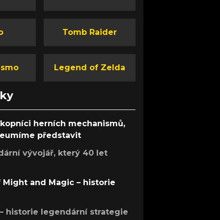
o
Tomb Raider
ismo
Legend of Zelda
nky
ůkopníci herních mechanismů,
 neumíme představit
rní vývojář, který 40 let
f Might and Magic – historie
 – historie legendární strategie