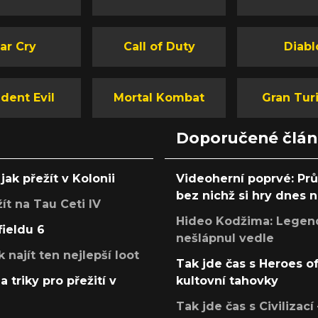
ar Cry
Call of Duty
Diabl
dent Evil
Mortal Kombat
Gran Tur
Doporučené člá
jak přežít v Kolonii
Videoherní poprvé: Pr
bez nichž si hry dnes
žít na Tau Ceti IV
Hideo Kodžima: Legendá
fieldu 6
nešlápnul vedle
k najít ten nejlepší loot
Tak jde čas s Heroes o
a triky pro přežití v
kultovní tahovky
Tak jde čas s Civilizací