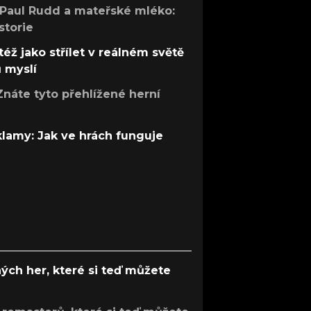
 Paul Rudd a mateřské mléko:
storie
též jako střílet v reálném světě
ů myslí
Znáte tyto přehlížené herní
 klamy: Jak ve hrách funguje
ých her, které si teď můžete