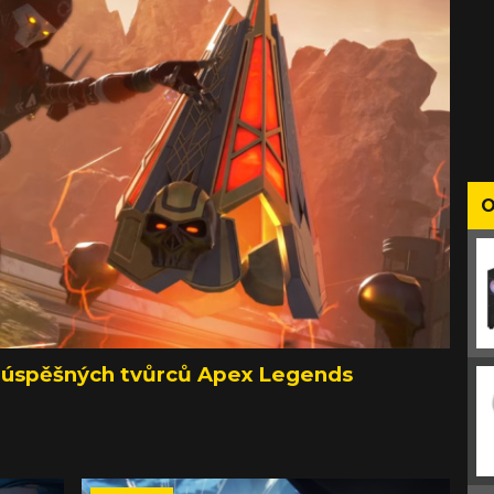
O
ě úspěšných tvůrců Apex Legends