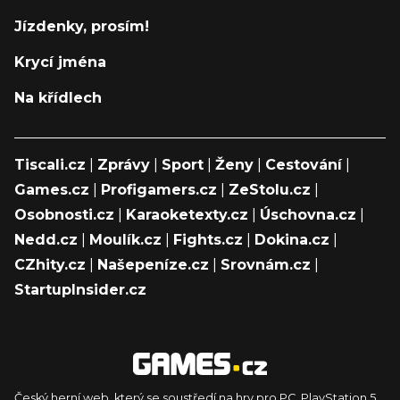
Jízdenky, prosím!
Krycí jména
Na křídlech
Tiscali.cz
|
Zprávy
|
Sport
|
Ženy
|
Cestování
|
Games.cz
|
Profigamers.cz
|
ZeStolu.cz
|
Osobnosti.cz
|
Karaoketexty.cz
|
Úschovna.cz
|
Nedd.cz
|
Moulík.cz
|
Fights.cz
|
Dokina.cz
|
CZhity.cz
|
Našepeníze.cz
|
Srovnám.cz
|
StartupInsider.cz
Český herní web, který se soustředí na hry pro PC, PlayStation 5,