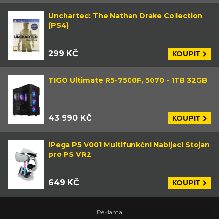
Uncharted: The Nathan Drake Collection
(PS4)
299 KČ
KOUPIT
TIGO Ultimate R5-7500F, 5070 - 1TB 32GB
43 990 KČ
KOUPIT
iPega P5 V001 Multifunkční Nabíjecí Stojan
pro PS VR2
649 KČ
KOUPIT