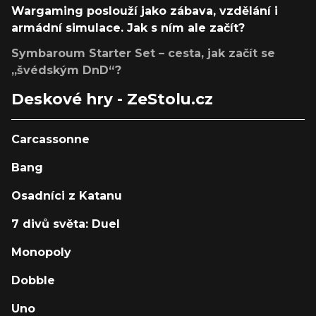
Wargaming poslouží jako zábava, vzdělání i
armádní simulace. Jak s ním ale začít?
Symbaroum Starter Set – cesta, jak začít se
„švédským DnD“?
Deskové hry - ZeStolu.cz
Carcassonne
Bang
Osadníci z Katanu
7 divů světa: Duel
Monopoly
Dobble
Uno