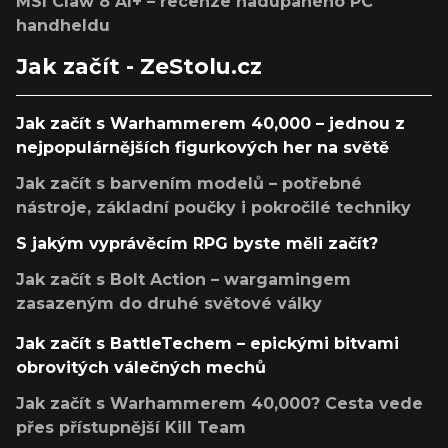
MSI Claw 8 AI+ – recenze nadupaného PC
handheldu
Jak začít - ZeStolu.cz
Jak začít s Warhammerem 40,000 – jednou z
nejpopulárnějších figurkových her na světě
Jak začít s barvením modelů – potřebné
nástroje, základní poučky i pokročilé techniky
S jakým vyprávěcím RPG byste měli začít?
Jak začít s Bolt Action – wargamingem
zasazeným do druhé světové války
Jak začít s BattleTechem – epickými bitvami
obrovitých válečných mechů
Jak začít s Warhammerem 40,000? Cesta vede
přes přístupnější Kill Team