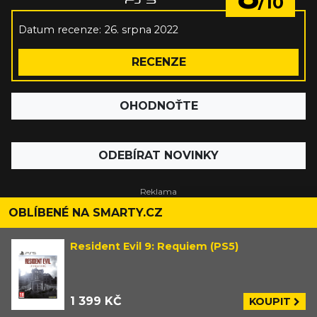
/10
Datum recenze:
26. srpna 2022
RECENZE
OHODNOŤTE
ODEBÍRAT NOVINKY
OBLÍBENÉ NA SMARTY.CZ
Resident Evil 9: Requiem (PS5)
1 399 KČ
KOUPIT