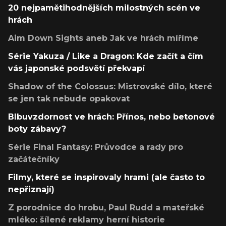
20 nejpamětihodnějších milostných scén ve
hrách
Aim Down Sights aneb Jak ve hrách míříme
Série Yakuza / Like a Dragon: Kde začít a čím
vás japonské podsvětí překvapí
Shadow of the Colossus: Mistrovské dílo, které
se jen tak nebude opakovat
Blbuvzdornost ve hrách: Přínos, nebo betonové
boty zábavy?
Série Final Fantasy: Průvodce a rady pro
začátečníky
Filmy, které se inspirovaly hrami (ale často to
nepřiznají)
Z porodnice do hrobu, Paul Rudd a mateřské
mléko: šílené reklamy herní historie