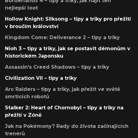
Borderlands 4 – tipy a triky, jak najít ten
nejlepší loot
Hollow Knight: Silksong – tipy a triky pro přežití
v broučím království
Kingdom Come: Deliverance 2 – tipy a triky
Nioh 3 – tipy a triky, jak se postavit démonům v
historickém Japonsku
Assassin's Creed Shadows – tipy a triky
Civilization VII – tipy a triky
Arc Raiders – tipy a triky, jak přežít ve světě
smrtících robotů
Stalker 2: Heart of Chornobyl – tipy a triky na
přežití v Zóně
Jak na Pokémony? Rady do života začínajících
trenérů