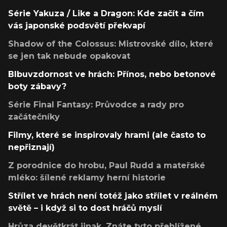
Série Yakuza / Like a Dragon: Kde začít a čím
vás japonské podsvětí překvapí
Shadow of the Colossus: Mistrovské dílo, které
se jen tak nebude opakovat
Blbuvzdornost ve hrách: Přínos, nebo betonové
boty zábavy?
Série Final Fantasy: Průvodce a rady pro
začátečníky
Filmy, které se inspirovaly hrami (ale často to
nepřiznají)
Z porodnice do hrobu, Paul Rudd a mateřské
mléko: šílené reklamy herní historie
Střílet ve hrách není totéž jako střílet v reálném
světě – i když si to dost hráčů myslí
Hrůza devětkrát jinak. Znáte tyto přehlížené