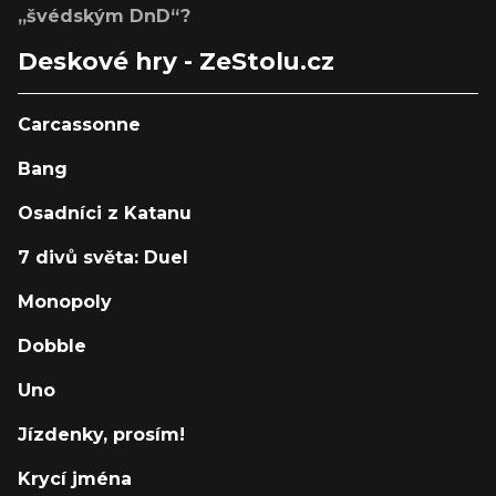
„švédským DnD“?
Deskové hry - ZeStolu.cz
Carcassonne
Bang
Osadníci z Katanu
7 divů světa: Duel
Monopoly
Dobble
Uno
Jízdenky, prosím!
Krycí jména