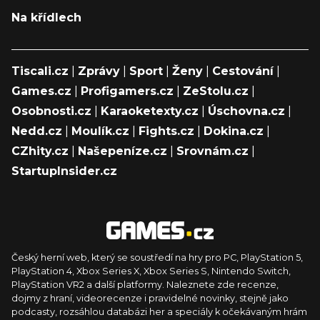
Na křídlech
Tiscali.cz
|
Zprávy
|
Sport
|
Ženy
|
Cestování
|
Games.cz
|
Profigamers.cz
|
ZeStolu.cz
|
Osobnosti.cz
|
Karaoketexty.cz
|
Úschovna.cz
|
Nedd.cz
|
Moulík.cz
|
Fights.cz
|
Dokina.cz
|
CZhity.cz
|
Našepeníze.cz
|
Srovnám.cz
|
StartupInsider.cz
Český herní web, který se soustředí na hry pro PC, PlayStation 5,
PlayStation 4, Xbox Series X, Xbox Series S, Nintendo Switch,
PlayStation VR2 a další platformy. Naleznete zde recenze,
dojmy z hraní, videorecenze i pravidelné novinky, stejně jako
podcasty, rozsáhlou databázi her a speciály k očekávaným hrám