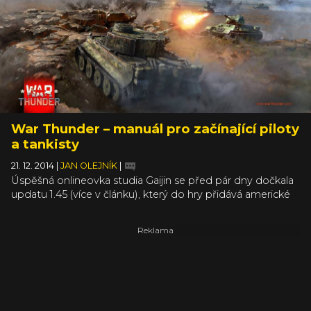
War Thunder – manuál pro začínající piloty
a tankisty
21. 12. 2014
|
JAN OLEJNÍK
|
Úspěšná onlineovka studia Gaijin se před pár dny dočkala
updatu 1.45 (více v článku), který do hry přidává americké
tanky, nová letadla a přináší i celou řadu různých větších či
menších změn. A vzhledem k tomu, že máme vánoční
svátky za rohem, naskýtá se řada příležitostí, kdy si
můžete v klidu k War Thunder sednout a hru si vyzkoušet.
Právě nováčkům je určený následující text, který poodhalí
základní pravidla této free to play válečné akce a připraví
vás na boj nejen v nebesích, ale i v pupku ocelových bestií.