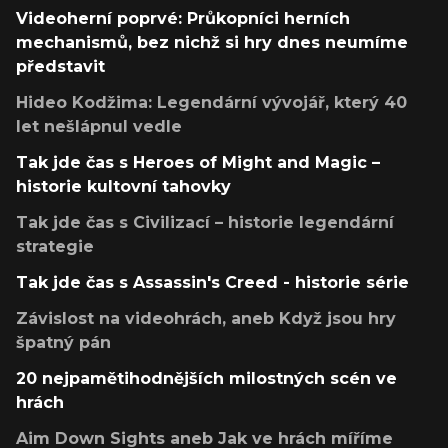
Videoherní poprvé: Průkopníci herních
mechanismů, bez nichž si hry dnes neumíme
představit
Hideo Kodžima: Legendární vývojář, který 40
let nešlápnul vedle
Tak jde čas s Heroes of Might and Magic –
historie kultovní tahovky
Tak jde čas s Civilizací – historie legendární
strategie
Tak jde čas s Assassin's Creed - historie série
Závislost na videohrách, aneb Když jsou hry
špatný pán
20 nejpamětihodnějších milostných scén ve
hrách
Aim Down Sights aneb Jak ve hrách míříme