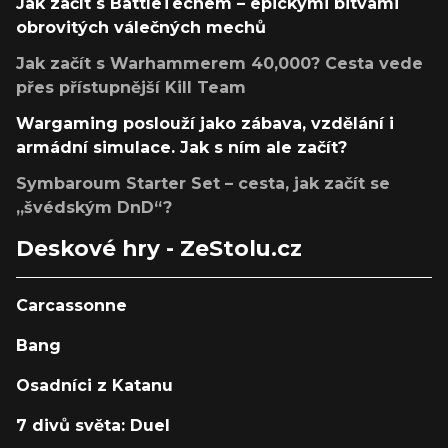
Jak začít s BattleTechem – epickými bitvami
obrovitých válečných mechů
Jak začít s Warhammerem 40,000? Cesta vede
přes přístupnější Kill Team
Wargaming poslouží jako zábava, vzdělání i
armádní simulace. Jak s ním ale začít?
Symbaroum Starter Set – cesta, jak začít se
„švédským DnD“?
Deskové hry - ZeStolu.cz
Carcassonne
Bang
Osadníci z Katanu
7 divů světa: Duel