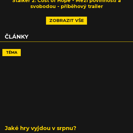
Stalker 2: Cost of Hope - Mezi povinností a
svobodou - příběhový trailer
ZOBRAZIT VŠE
ČLÁNKY
TÉMA
Jaké hry vyjdou v srpnu?