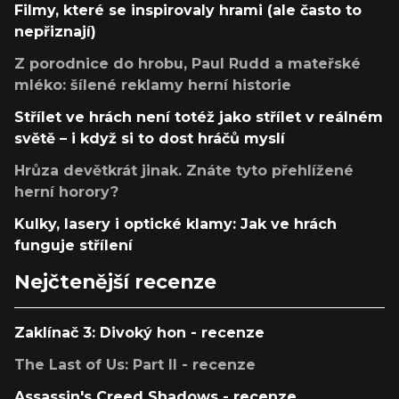
Filmy, které se inspirovaly hrami (ale často to
nepřiznají)
Z porodnice do hrobu, Paul Rudd a mateřské
mléko: šílené reklamy herní historie
Střílet ve hrách není totéž jako střílet v reálném
světě – i když si to dost hráčů myslí
Hrůza devětkrát jinak. Znáte tyto přehlížené
herní horory?
Kulky, lasery i optické klamy: Jak ve hrách
funguje střílení
Nejčtenější recenze
Zaklínač 3: Divoký hon - recenze
The Last of Us: Part II - recenze
Assassin's Creed Shadows - recenze