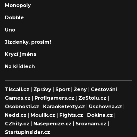
Monopoly
Dobble
Uno
Jízdenky, prosím!
Krycí jména
Na křídlech
Tiscali.cz
|
Zprávy
|
Sport
|
Ženy
|
Cestování
|
Games.cz
|
Profigamers.cz
|
ZeStolu.cz
|
Osobnosti.cz
|
Karaoketexty.cz
|
Úschovna.cz
|
Nedd.cz
|
Moulík.cz
|
Fights.cz
|
Dokina.cz
|
CZhity.cz
|
Našepeníze.cz
|
Srovnám.cz
|
StartupInsider.cz