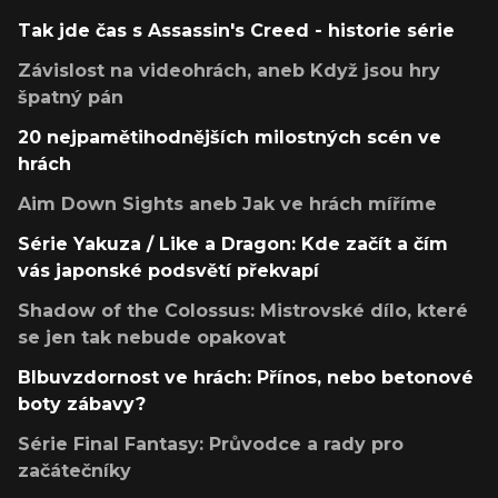
Tak jde čas s Assassin's Creed - historie série
Závislost na videohrách, aneb Když jsou hry
špatný pán
20 nejpamětihodnějších milostných scén ve
hrách
Aim Down Sights aneb Jak ve hrách míříme
Série Yakuza / Like a Dragon: Kde začít a čím
vás japonské podsvětí překvapí
Shadow of the Colossus: Mistrovské dílo, které
se jen tak nebude opakovat
Blbuvzdornost ve hrách: Přínos, nebo betonové
boty zábavy?
Série Final Fantasy: Průvodce a rady pro
začátečníky