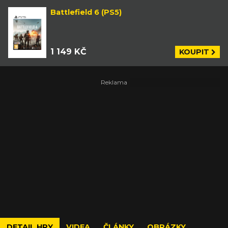
Battlefield 6 (PS5)
1 149 KČ
KOUPIT
DETAIL HRY
VIDEA
ČLÁNKY
OBRÁZKY