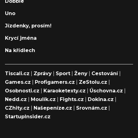
Dobble
Uno
Jízdenky, prosím!
Krycí jména
Na křídlech
Tiscali.cz
|
Zprávy
|
Sport
|
Ženy
|
Cestování
|
Games.cz
|
Profigamers.cz
|
ZeStolu.cz
|
Osobnosti.cz
|
Karaoketexty.cz
|
Úschovna.cz
|
Nedd.cz
|
Moulík.cz
|
Fights.cz
|
Dokina.cz
|
CZhity.cz
|
Našepeníze.cz
|
Srovnám.cz
|
StartupInsider.cz