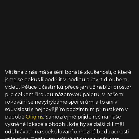
Většina z nás má se sérií bohaté zkušenosti, o které
jsme se pokusili podělit v hodinu a čtvrt dlouhém
videu. Pětice účastníků přece jen už nabízí prostor
pro celkem širokou názorovou paletu. V našem
rokování se nevyhýbáme spoilerům, a to ani v
souvislosti s nejnovějším podzimním přírůstkem v
podobě
Origins
. Samozřejmě přijde řeč na naše
vysněné lokace a období, kde by se další díl měl
odehrávat, i na spekulování o možné budoucnosti