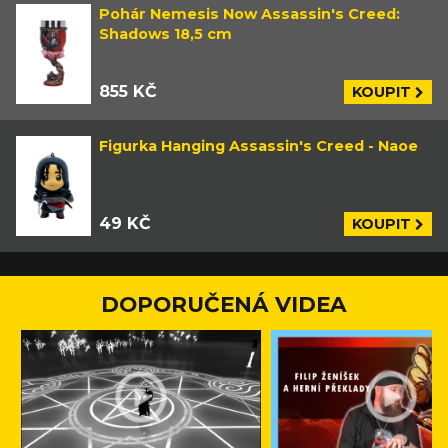
Pohár Nemesis Now Assassin's Creed:
Shadows 18,5 cm
855 KČ
KOUPIT
Figurka Hanging Assassin's Creed - Naoe
49 KČ
KOUPIT
DOPORUČENÁ VIDEA