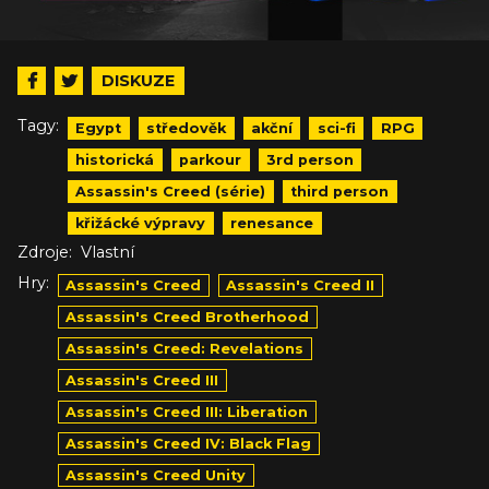
DISKUZE
Tagy:
Egypt
středověk
akční
sci-fi
RPG
historická
parkour
3rd person
Assassin's Creed (série)
third person
křižácké výpravy
renesance
Zdroje:
Vlastní
Hry:
Assassin's Creed
Assassin's Creed II
Assassin's Creed Brotherhood
Assassin's Creed: Revelations
Assassin's Creed III
Assassin's Creed III: Liberation
Assassin's Creed IV: Black Flag
Assassin's Creed Unity