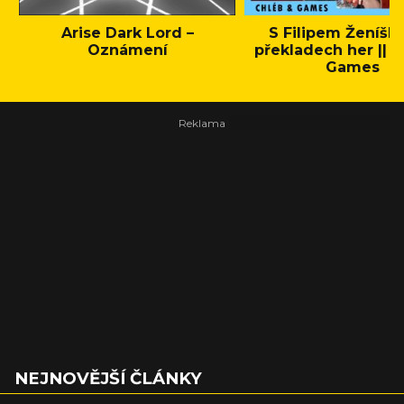
Arise Dark Lord –
S Filipem Ženíšk
Oznámení
překladech her || C
Games
NEJNOVĚJŠÍ ČLÁNKY