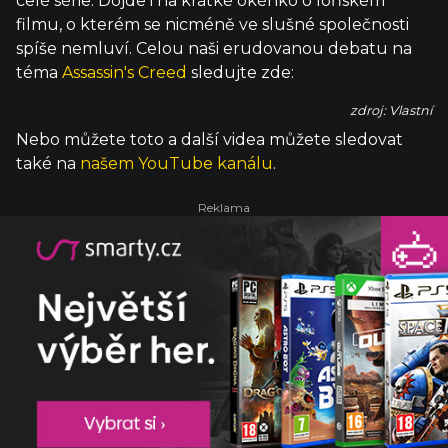
celé série. Dojde i na krátké okénko o loňském
filmu, o kterém se nicméně ve slušné společnosti
spíše nemluví. Celou naši erudovanou debatu na
téma
Assassin's Creed
sledujte zde:
zdroj: Vlastní
Nebo můžete toto a další videa můžete sledovat
také na
našem YouTube kanálu
.