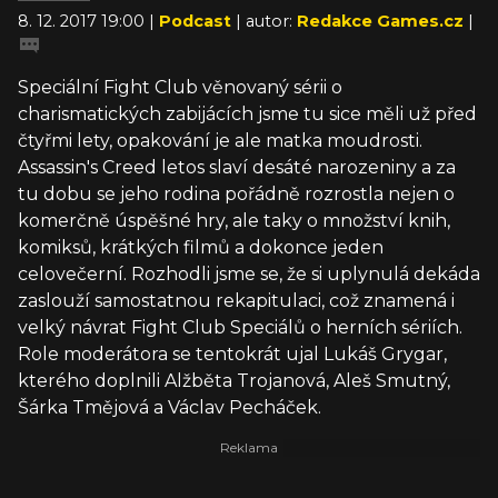
8. 12. 2017 19:00 |
Podcast
| autor:
Redakce Games.cz
|
Speciální Fight Club věnovaný sérii o
charismatických zabijácích jsme tu sice měli už před
čtyřmi lety, opakování je ale matka moudrosti.
Assassin's Creed letos slaví desáté narozeniny a za
tu dobu se jeho rodina pořádně rozrostla nejen o
komerčně úspěšné hry, ale taky o množství knih,
komiksů, krátkých filmů a dokonce jeden
celovečerní. Rozhodli jsme se, že si uplynulá dekáda
zaslouží samostatnou rekapitulaci, což znamená i
velký návrat Fight Club Speciálů o herních sériích.
Role moderátora se tentokrát ujal Lukáš Grygar,
kterého doplnili Alžběta Trojanová, Aleš Smutný,
Šárka Tmějová a Václav Pecháček.