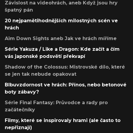
Závislost na videohrách, aneb Když jsou hry
špatný pán
20 nejpamětihodnějších milostných scén ve
hrách
Aim Down Sights aneb Jak ve hrách míříme
Série Yakuza / Like a Dragon: Kde začít a čím
vás japonské podsvětí překvapí
Shadow of the Colossus: Mistrovské dílo, které
se jen tak nebude opakovat
Blbuvzdornost ve hrách: Přínos, nebo betonové
boty zábavy?
Série Final Fantasy: Průvodce a rady pro
začátečníky
Filmy, které se inspirovaly hrami (ale často to
nepřiznají)