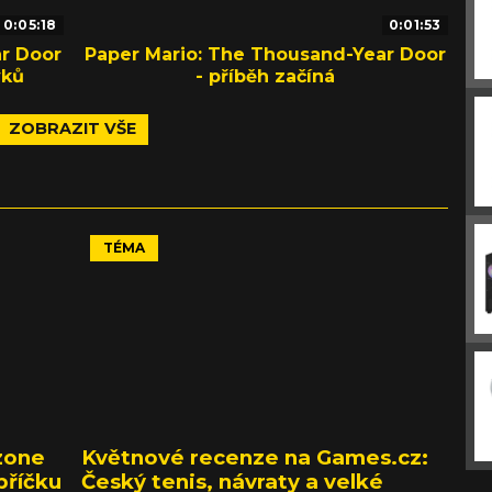
0:05:18
0:01:53
r Door
Paper Mario: The Thousand-Year Door
vků
- příběh začíná
ZOBRAZIT VŠE
TÉMA
zone
Květnové recenze na Games.cz:
bříčku
Český tenis, návraty a velké