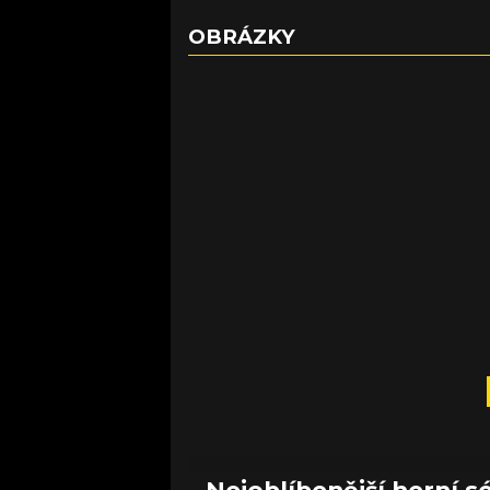
OBRÁZKY
Nejoblíbenější herní sé