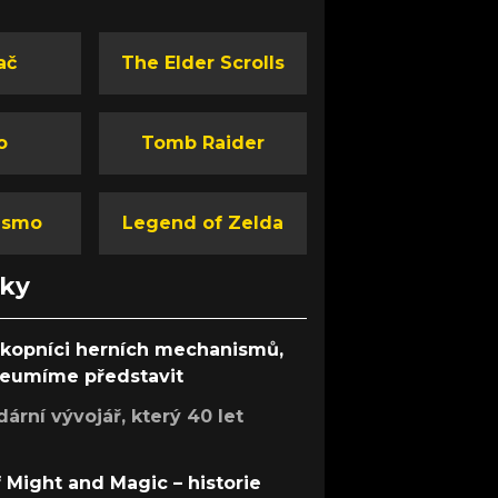
ač
The Elder Scrolls
o
Tomb Raider
ismo
Legend of Zelda
nky
ůkopníci herních mechanismů,
 neumíme představit
rní vývojář, který 40 let
f Might and Magic – historie