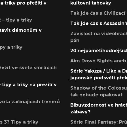
a triky pro přežití v
kultovní tahovky
Tak jde čas s Civilizací
 tipy a triky
Tak jde čas s Assassin'
postavit démonům v
Závislost na videohrác
pán
py a triky
20 nejpamětihodnějšíc
Aim Down Sights aneb 
přežít ve světě smrtících
Série Yakuza / Like a D
japonské podsvětí pře
tipy a triky na přežití v
Shadow of the Colossus
tak nebude opakovat
ota začínajících trenérů
Blbuvzdornost ve hrách
zábavy?
 3? Tipy a triky
Série Final Fantasy: P