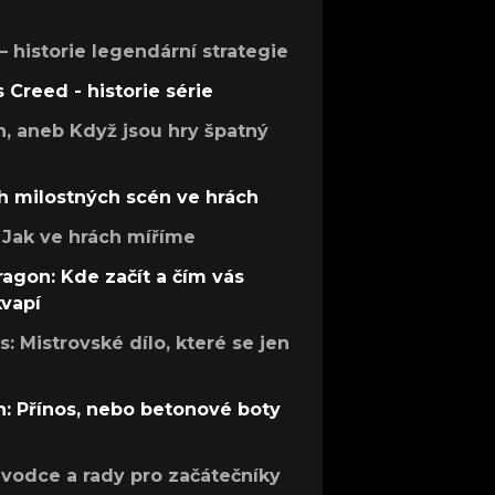
 – historie legendární strategie
s Creed - historie série
h, aneb Když jsou hry špatný
h milostných scén ve hrách
Jak ve hrách míříme
ragon: Kde začít a čím vás
kvapí
: Mistrovské dílo, které se jen
: Přínos, nebo betonové boty
růvodce a rady pro začátečníky