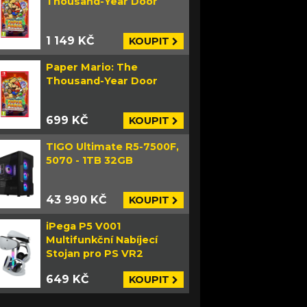
Thousand-Year Door
1 149 KČ
KOUPIT
Paper Mario: The
Thousand-Year Door
699 KČ
KOUPIT
TIGO Ultimate R5-7500F,
5070 - 1TB 32GB
43 990 KČ
KOUPIT
iPega P5 V001
Multifunkční Nabíjecí
Stojan pro PS VR2
649 KČ
KOUPIT