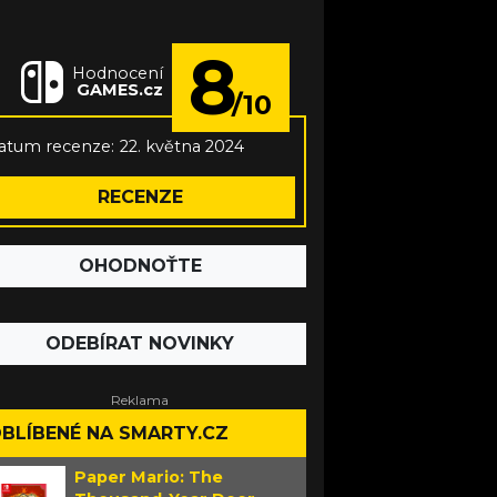
8
Hodnocení
GAMES.cz
/10
atum recenze:
22. května 2024
RECENZE
OHODNOŤTE
ODEBÍRAT NOVINKY
BLÍBENÉ NA SMARTY.CZ
Paper Mario: The