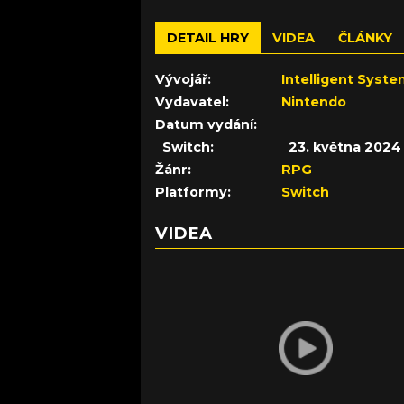
DETAIL HRY
VIDEA
ČLÁNKY
Vývojář:
Intelligent Syst
Vydavatel:
Nintendo
Datum vydání:
Switch:
23. května 2024
Žánr:
RPG
Platformy:
Switch
VIDEA