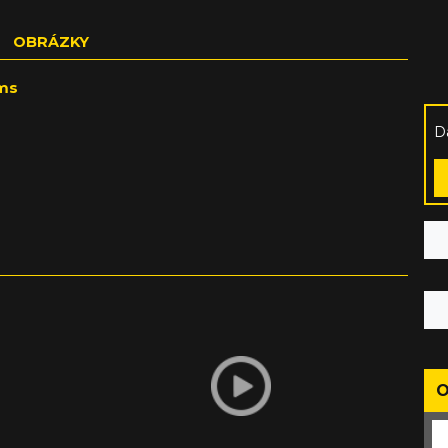
OBRÁZKY
ems
D
O