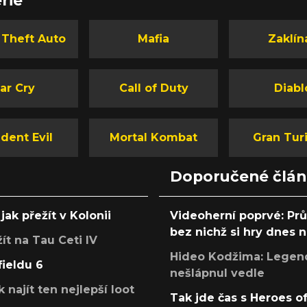
 Theft Auto
Mafia
Zaklín
ar Cry
Call of Duty
Diabl
dent Evil
Mortal Kombat
Gran Tur
Doporučené člá
jak přežít v Kolonii
Videoherní poprvé: Pr
bez nichž si hry dnes
žít na Tau Ceti IV
Hideo Kodžima: Legendá
fieldu 6
nešlápnul vedle
k najít ten nejlepší loot
Tak jde čas s Heroes o