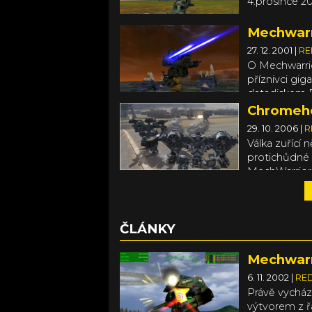
4.prosince 20
Mechwarri
27. 12. 2001
|
RE
O Mechwarrio
příznivci gi
datadiskem 
zbraně.
Chromeho
29. 10. 2006
|
R
Válka zuřící n
protichůdné 
MechWarriora
ČLÁNKY
Mechwarr
6. 11. 2002
|
RE
Právě vycház
výtvorem z ř