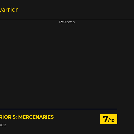
7
IOR 5: MERCENARIES
/10
ace