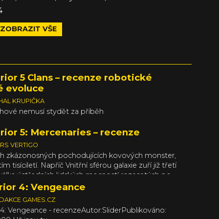
4
ZOBRAZIT VŠE
or 5 Clans – recenze robotické
é evoluce
HAL KRUPIČKA
hové nemusí stydět za příběh
ior 5: Mercenaries – recenze
RS VERTIGO
ch zkázonosných pochodujících kovových monster,
ím tisíciletí. Napříč Vnitřní sférou galaxie zuří již třetí
válka ústředních lidských mocností rozesetých po
et. Civilisté možná válkou trpí, avšak pro šéfa
ior 4: Vengeance
polečnosti jde naprosté požehnání. A po bezmála
DAKCE GAMES.CZ
ch si toto požehnání konečně zase můžete užít i vy a
4: Vengeance - recenzeAutor:SliderPublikováno:
 masa a kostí.