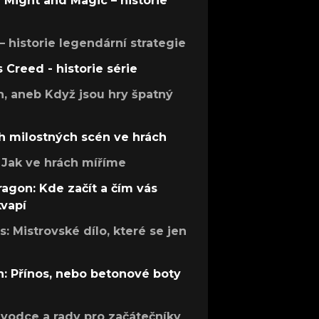
f Might and Magic – historie
 – historie legendární strategie
s Creed - historie série
h, aneb Když jsou hry špatný
h milostných scén ve hrách
Jak ve hrách míříme
ragon: Kde začít a čím vás
kvapí
: Mistrovské dílo, které se jen
: Přínos, nebo betonové boty
růvodce a rady pro začátečníky