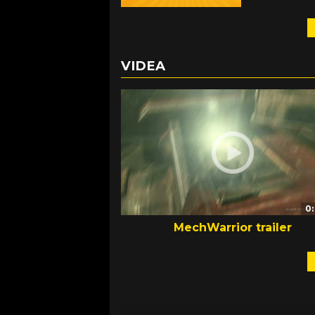
VIDEA
0
MechWarrior trailer