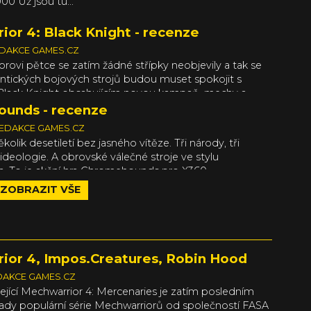
00 Už jsou tu...
or 4: Black Knight - recenze
DAKCE GAMES.CZ
rovi pětce se zatím žádné střípky neobjevily a tak se
gantických bojových strojů budou muset spokojit s
Black Knight obsahujícím novou kampaň, mechy a
unds - recenze
EDAKCE GAMES.CZ
ěkolik desetiletí bez jasného vítěze. Tři národy, tři
ideologie. A obrovské válečné stroje ve stylu
. To je akční hra Chromehounds pro X360.
ZOBRAZIT VŠE
ior 4, Impos.Creatures, Robin Hood
DAKCE GAMES.CZ
ející Mechwarrior 4: Mercenaries je zatím posledním
ady populární série Mechwarriorů od společností FASA