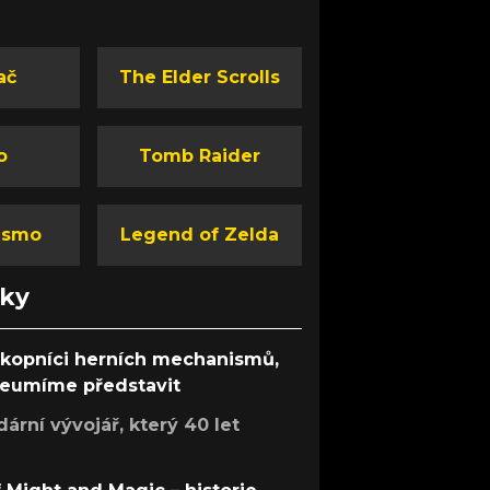
ač
The Elder Scrolls
o
Tomb Raider
ismo
Legend of Zelda
nky
ůkopníci herních mechanismů,
 neumíme představit
rní vývojář, který 40 let