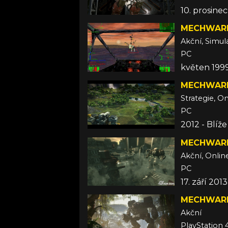
10. prosine
MECHWARR
Akční, Simul
PC
květen 199
MECHWARR
Strategie, On
PC
2012 - Blíž
MECHWARR
Akční, Onlin
PC
17. září 2013
MECHWARR
Akční
PlayStation 