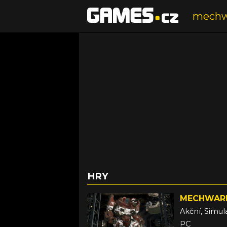
HRY
MECHWARR
Akční, Simul
PC