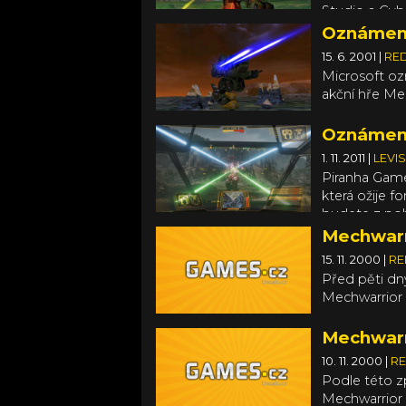
Studio a Cybe
Oznámení
15. 6. 2001
|
RE
Microsoft ozn
akční hře Me
Oznámení
1. 11. 2011
|
LEVI
Piranha Game
která ožije 
budete z pohl
které vývojá
Mechwarr
90. let. Ve h
15. 11. 2000
|
RE
hráčích v j
Před pěti dny
zaměřit hlav
Mechwarrior 4
Mechwarr
10. 11. 2000
|
RE
Podle této z
Mechwarrior 