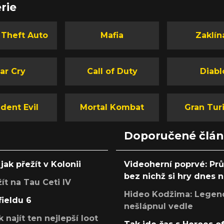
rie
 Theft Auto
Mafia
Zaklín
ar Cry
Call of Duty
Diabl
dent Evil
Mortal Kombat
Gran Tur
Doporučené člá
jak přežít v Kolonii
Videoherní poprvé: Pr
bez nichž si hry dnes
žít na Tau Ceti IV
Hideo Kodžima: Legendá
fieldu 6
nešlápnul vedle
k najít ten nejlepší loot