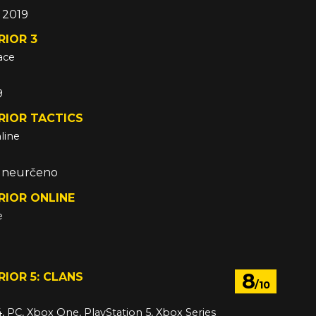
c 2019
IOR 3
ace
9
IOR TACTICS
line
e neurčeno
IOR ONLINE
e
8
IOR 5: CLANS
/10
4, PC, Xbox One, PlayStation 5, Xbox Series