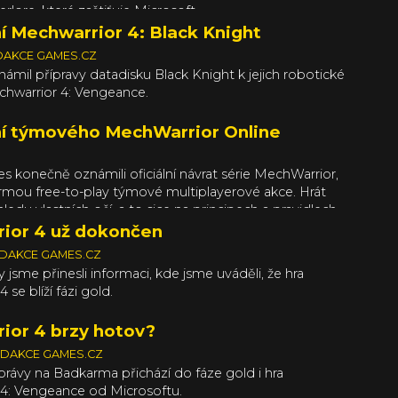
rlore, které zaštiťuje Microsoft.
 Mechwarrior 4: Black Knight
DAKCE GAMES.CZ
ámil přípravy datadisku Black Knight k jejich robotické
chwarrior 4: Vengeance.
 týmového MechWarrior Online
S
s konečně oznámili oficiální návrat série MechWarrior,
formou free-to-play týmové multiplayerové akce. Hrát
edu vlastních očí, a to sice na principech a pravidlech,
ři odvozují z tradičních MechWarriorů z druhé poloviny
ior 4 už dokončen
ře bude možné zakládat klany a zápasit až ve čtyřech
DAKCE GAMES.CZ
ednom týmu, přičemž kromě módu DM se má hra
 jsme přinesli informaci, kde jsme uváděli, že hra
ně na typ misí Conquest.
 se blíží fázi gold.
ior 4 brzy hotov?
DAKCE GAMES.CZ
právy na Badkarma přichází do fáze gold i hra
4: Vengeance od Microsoftu.