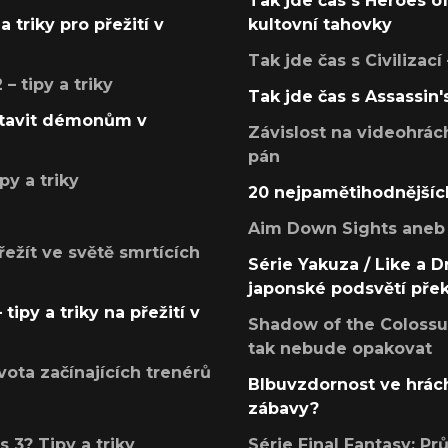
Tak jde čas s Heroes o
a triky pro přežití v
kultovní tahovky
Tak jde čas s Civilizací
 tipy a triky
Tak jde čas s Assassin'
postavit démonům v
Závislost na videohrác
pán
py a triky
20 nejpamětihodnějšíc
Aim Down Sights aneb 
přežít ve světě smrtících
Série Yakuza / Like a D
japonské podsvětí pře
tipy a triky na přežití v
Shadow of the Colossus
tak nebude opakovat
ota začínajících trenérů
Blbuvzdornost ve hrách
zábavy?
 3? Tipy a triky
Série Final Fantasy: P