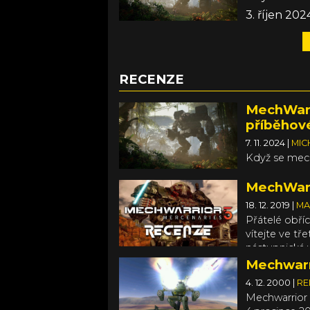
3. říjen 202
RECENZE
MechWarri
příběhov
7. 11. 2024
|
MIC
Když se mec
MechWarr
18. 12. 2019
|
MA
Přátelé obří
vítejte ve třet
nástupnická 
stovkách plan
Mechwarr
žoldnéřské s
4. 12. 2000
|
RE
dvaceti lete
Mechwarrior 
vaši parťáci z