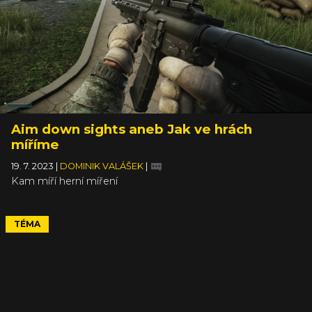
Aim down sights aneb Jak ve hrách
míříme
19. 7. 2023
|
DOMINIK VALÁŠEK
|
Kam míří herní míření
TÉMA