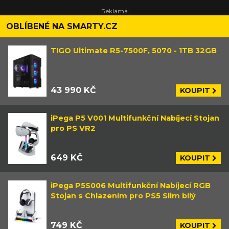
OBLÍBENÉ NA SMARTY.CZ
TIGO Ultimate R5-7500F, 5070 - 1TB 32GB
43 990 KČ
KOUPIT
iPega P5 V001 Multifunkční Nabíjecí Stojan
pro PS VR2
649 KČ
KOUPIT
iPega P5S006 Multifunkční Nabíjecí RGB
Stojan s Chlazením pro PS5 Slim bílý
749 KČ
KOUPIT