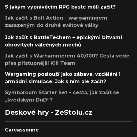
S jakým vyprávěcím RPG byste měli začít?
Jak začít s Bolt Action – wargamingem
zasazeným do druhé světové války
Jak začít s BattleTechem – epickými bitvami
obrovitých válečných mechů
Jak začít s Warhammerem 40,000? Cesta vede
přes přístupnější Kill Team
Wargaming poslouží jako zábava, vzdělání i
armádní simulace. Jak s ním ale začít?
Symbaroum Starter Set – cesta, jak začít se
„švédským DnD“?
Deskové hry - ZeStolu.cz
Carcassonne