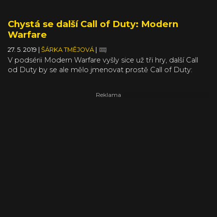
Chystá se další Call of Duty: Modern
Warfare
27. 5. 2019
|
ŠÁRKA TMĚJOVÁ
|
V podsérii Modern Warfare vyšly sice už tři hry, další Call
od Duty by se ale mělo jmenovat prostě Call of Duty:
Modern Warfare. Bez dalšího podtitulu, bez čísla.
Activision hru už předváděl influencerům a poněkud
matoucí název potvrdil i renomovaný herní novinář Jason
Schreier. Pokračování, či restart série? Kdo ví, oficiální
kanály totiž zatím zarytě mlčí. Je tedy čas se uchýlit ke
spekulacím.