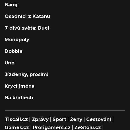
Bang
Osadníci z Katanu
7 divů světa: Duel
Monopoly
Dobble
Uno
Jízdenky, prosím!
Krycí jména
Na křídlech
Tiscali.cz
|
Zprávy
|
Sport
|
Ženy
|
Cestování
|
Games.cz
|
Profigamers.cz
|
ZeStolu.cz
|