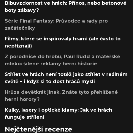
Blbuvzdornost ve hrách: Přínos, nebo betonové
boty zábavy?
Série Final Fantasy: Průvodce a rady pro
začátečníky
Filmy, které se inspirovaly hrami (ale často to
nepřiznají)
Z porodnice do hrobu, Paul Rudd a mateřské
mléko: šílené reklamy herní historie
Střílet ve hrách není totéž jako střílet v reálném
světě – i když si to dost hráčů myslí
Hrůza devětkrát jinak. Znáte tyto přehlížené
herní horory?
Kulky, lasery i optické klamy: Jak ve hrách
funguje střílení
Nejčtenější recenze