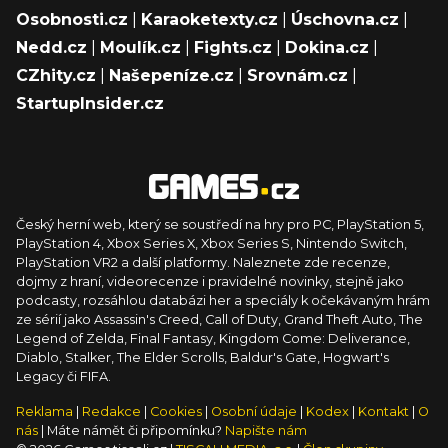
Osobnosti.cz
|
Karaoketexty.cz
|
Úschovna.cz
|
Nedd.cz
|
Moulík.cz
|
Fights.cz
|
Dokina.cz
|
CZhity.cz
|
Našepeníze.cz
|
Srovnám.cz
|
StartupInsider.cz
Český herní web, který se soustředí na hry pro PC, PlayStation 5,
PlayStation 4, Xbox Series X, Xbox Series S, Nintendo Switch,
PlayStation VR2 a další platformy. Naleznete zde recenze,
dojmy z hraní, videorecenze i pravidelné novinky, stejně jako
podcasty, rozsáhlou databázi her a speciály k očekávaným hrám
ze sérií jako Assassin's Creed, Call of Duty, Grand Theft Auto, The
Legend of Zelda, Final Fantasy, Kingdom Come: Deliverance,
Diablo, Stalker, The Elder Scrolls, Baldur's Gate, Hogwart's
Legacy či FIFA.
Reklama
|
Redakce
|
Cookies
|
Osobní údaje
|
Kodex
|
Kontakt
|
O
nás
| Máte námět či připomínku?
Napište nám