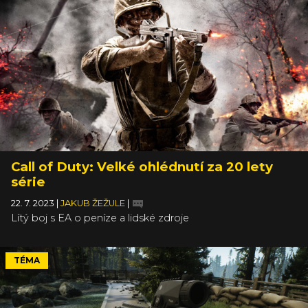
Call of Duty: Velké ohlédnutí za 20 lety
série
22. 7. 2023
|
JAKUB ŽEŽULE
|
Lítý boj s EA o peníze a lidské zdroje
TÉMA