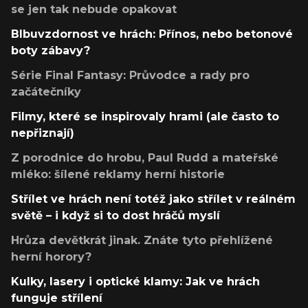
se jen tak nebude opakovat
Blbuvzdornost ve hrách: Přínos, nebo betonové
boty zábavy?
Série Final Fantasy: Průvodce a rady pro
začátečníky
Filmy, které se inspirovaly hrami (ale často to
nepřiznají)
Z porodnice do hrobu, Paul Rudd a mateřské
mléko: šílené reklamy herní historie
Střílet ve hrách není totéž jako střílet v reálném
světě – i když si to dost hráčů myslí
Hrůza devětkrát jinak. Znáte tyto přehlížené
herní horory?
Kulky, lasery i optické klamy: Jak ve hrách
funguje střílení