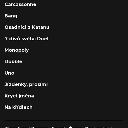
Carcassonne
Bang
Osadníci z Katanu
7 divů světa: Duel
Monopoly
Dobble
Uno
Jízdenky, prosím!
Krycí jména
Na křídlech