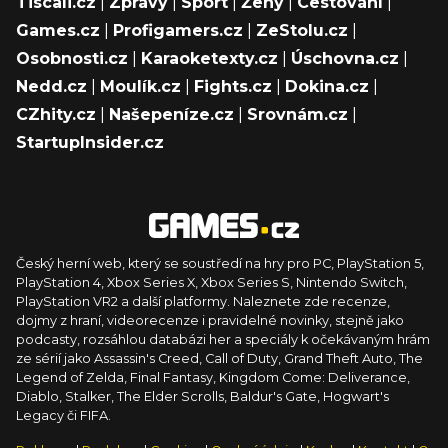
Tiscali.cz
|
Zprávy
|
Sport
|
Ženy
|
Cestování
|
Games.cz
|
Profigamers.cz
|
ZeStolu.cz
|
Osobnosti.cz
|
Karaoketexty.cz
|
Úschovna.cz
|
Nedd.cz
|
Moulík.cz
|
Fights.cz
|
Dokina.cz
|
CZhity.cz
|
Našepeníze.cz
|
Srovnám.cz
|
StartupInsider.cz
Český herní web, který se soustředí na hry pro PC, PlayStation 5,
PlayStation 4, Xbox Series X, Xbox Series S, Nintendo Switch,
PlayStation VR2 a další platformy. Naleznete zde recenze,
dojmy z hraní, videorecenze i pravidelné novinky, stejně jako
podcasty, rozsáhlou databázi her a speciály k očekávaným hrám
ze sérií jako Assassin's Creed, Call of Duty, Grand Theft Auto, The
Legend of Zelda, Final Fantasy, Kingdom Come: Deliverance,
Diablo, Stalker, The Elder Scrolls, Baldur's Gate, Hogwart's
Legacy či FIFA.