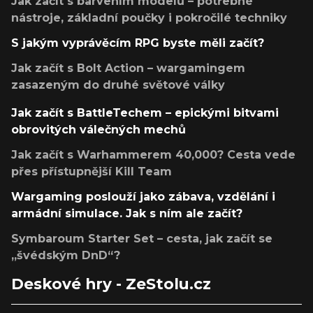
Jak začít s barvením modelů – potřebné
nástroje, základní poučky i pokročilé techniky
S jakým vyprávěcím RPG byste měli začít?
Jak začít s Bolt Action – wargamingem
zasazeným do druhé světové války
Jak začít s BattleTechem – epickými bitvami
obrovitých válečných mechů
Jak začít s Warhammerem 40,000? Cesta vede
přes přístupnější Kill Team
Wargaming poslouží jako zábava, vzdělání i
armádní simulace. Jak s ním ale začít?
Symbaroum Starter Set – cesta, jak začít se
„švédským DnD“?
Deskové hry - ZeStolu.cz