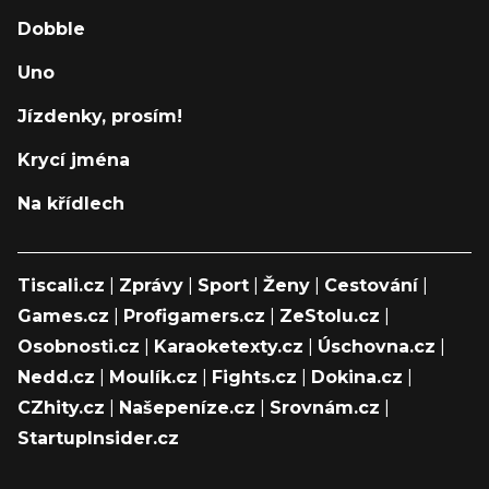
Dobble
Uno
Jízdenky, prosím!
Krycí jména
Na křídlech
Tiscali.cz
|
Zprávy
|
Sport
|
Ženy
|
Cestování
|
Games.cz
|
Profigamers.cz
|
ZeStolu.cz
|
Osobnosti.cz
|
Karaoketexty.cz
|
Úschovna.cz
|
Nedd.cz
|
Moulík.cz
|
Fights.cz
|
Dokina.cz
|
CZhity.cz
|
Našepeníze.cz
|
Srovnám.cz
|
StartupInsider.cz