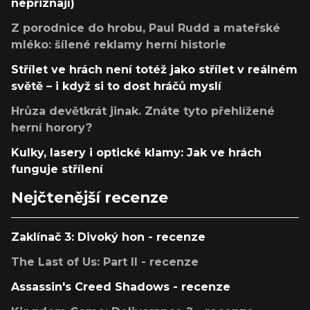
nepřiznají)
Z porodnice do hrobu, Paul Rudd a mateřské
mléko: šílené reklamy herní historie
Střílet ve hrách není totéž jako střílet v reálném
světě – i když si to dost hráčů myslí
Hrůza devětkrát jinak. Znáte tyto přehlížené
herní horory?
Kulky, lasery i optické klamy: Jak ve hrách
funguje střílení
Nejčtenější recenze
Zaklínač 3: Divoký hon - recenze
The Last of Us: Part II - recenze
Assassin's Creed Shadows - recenze