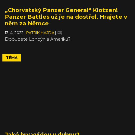
„Chorvatský Panzer General“ Klotzen!
Panzer Battles už je na dostřel. Hrajete v
něm za Němce
13. 4. 2022
|
PATRIK HAJDA
|
Dobudete Londýn a Ameriku?
TÉMA
Jaké hry vyjdou v dubnu?