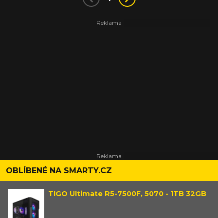
OBLÍBENÉ NA SMARTY.CZ
TIGO Ultimate R5-7500F, 5070 - 1TB 32GB