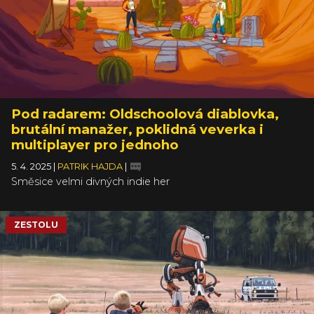
Pod radarem: Oldschoolová diablovka,
brutální manažer, poklidná veverka i
multiplayer pro jednoho
5. 4. 2025
|
PATRIK HAJDA
|
Směsice velmi divných indie her
ZESTOLU