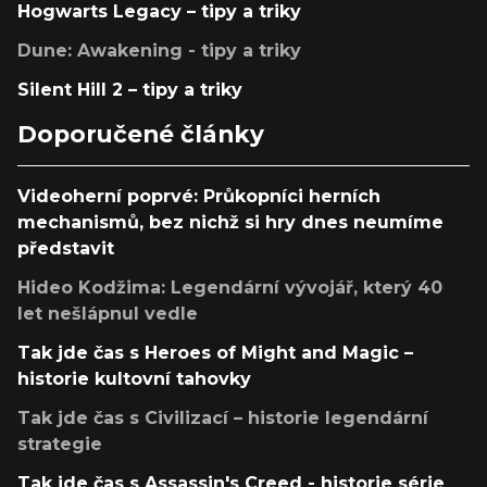
Hogwarts Legacy – tipy a triky
Dune: Awakening - tipy a triky
Silent Hill 2 – tipy a triky
Doporučené články
Videoherní poprvé: Průkopníci herních
mechanismů, bez nichž si hry dnes neumíme
představit
Hideo Kodžima: Legendární vývojář, který 40
let nešlápnul vedle
Tak jde čas s Heroes of Might and Magic –
historie kultovní tahovky
Tak jde čas s Civilizací – historie legendární
strategie
Tak jde čas s Assassin's Creed - historie série