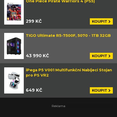
One Piece Pirate Warriors 4 (PS5)
299 KČ
KOUPIT
TIGO Ultimate R5-7500F, 5070 - 1TB 32GB
43 990 KČ
KOUPIT
iPega P5 V001 Multifunkční Nabíjecí Stojan
pro PS VR2
649 KČ
KOUPIT