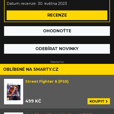
Datum recenze:
30. května 2023
RECENZE
OHODNOŤTE
ODEBÍRAT NOVINKY
OBLÍBENÉ NA SMARTY.CZ
Street Fighter 6 (PS5)
499 KČ
KOUPIT