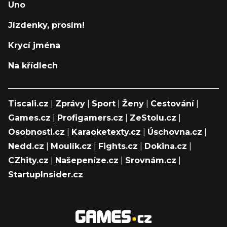
Uno
Jízdenky, prosím!
Krycí jména
Na křídlech
Tiscali.cz
|
Zprávy
|
Sport
|
Ženy
|
Cestování
|
Games.cz
|
Profigamers.cz
|
ZeStolu.cz
|
Osobnosti.cz
|
Karaoketexty.cz
|
Úschovna.cz
|
Nedd.cz
|
Moulík.cz
|
Fights.cz
|
Dokina.cz
|
CZhity.cz
|
Našepeníze.cz
|
Srovnám.cz
|
StartupInsider.cz