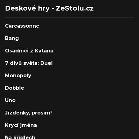
Deskové hry - ZeStolu.cz
Carcassonne
Bang
Osadníci z Katanu
7 divů světa: Duel
Monopoly
Dobble
Uno
Jízdenky, prosím!
Krycí jména
Na křídlech