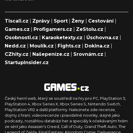
Tiscali.cz
|
Zprávy
|
Sport
|
Ženy
|
Cestování
|
Games.cz
|
Profigamers.cz
|
ZeStolu.cz
|
Osobnosti.cz
|
Karaoketexty.cz
|
Úschovna.cz
|
Nedd.cz
|
Moulík.cz
|
Fights.cz
|
Dokina.cz
|
CZhity.cz
|
Našepeníze.cz
|
Srovnám.cz
|
StartupInsider.cz
Český herní web, který se soustředí na hry pro PC, PlayStation 5,
PlayStation 4, Xbox Series X, Xbox Series S, Nintendo Switch,
PlayStation VR2 a další platformy. Naleznete zde recenze,
dojmy z hraní, videorecenze i pravidelné novinky, stejně jako
podcasty, rozsáhlou databázi her a speciály k očekávaným hrám
ze sérií jako Assassin's Creed, Call of Duty, Grand Theft Auto, The
Legend of Zelda, Final Fantasy, Kingdom Come: Deliverance,