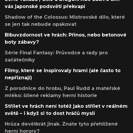
vás japonské podsvětí překvapí
Shadow of the Colossus: Mistrovské dílo, které
se jen tak nebude opakovat
Blbuvzdornost ve hrách: Přínos, nebo betonové
boty zábavy?
Série Final Fantasy: Průvodce a rady pro
začátečníky
Filmy, které se inspirovaly hrami (ale často to
nepřiznají)
Z porodnice do hrobu, Paul Rudd a mateřské
mléko: šílené reklamy herní historie
Střílet ve hrách není totéž jako střílet v reálném
světě – i když si to dost hráčů myslí
Hrůza devětkrát jinak. Znáte tyto přehlížené
herní horory?