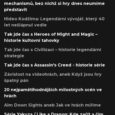
mechanismů, bez nichž si hry dnes neumíme
představit
Hideo Kodžima: Legendární vývojář, který 40
let nešlápnul vedle
Tak jde čas s Heroes of Might and Magic –
historie kultovní tahovky
Tak jde čas s Civilizací – historie legendární
strategie
Tak jde čas s Assassin's Creed - historie série
Závislost na videohrách, aneb Když jsou hry
špatný pán
20 nejpamětihodnějších milostných scén ve
hrách
Aim Down Sights aneb Jak ve hrách míříme
Série Yakuza / Like a Dragon: Kde začít a čím