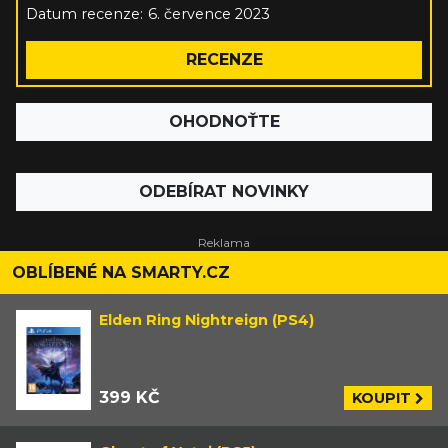
Datum recenze:
6. července 2023
RECENZE
OHODNOŤTE
ODEBÍRAT NOVINKY
OBLÍBENÉ NA SMARTY.CZ
Elden Ring Nightreign (PS4)
399 KČ
KOUPIT