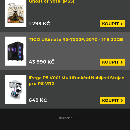
Ghost of Yotei (PS5)
1 299 KČ
KOUPIT
TIGO Ultimate R5-7500F, 5070 - 1TB 32GB
43 990 KČ
KOUPIT
iPega P5 V001 Multifunkční Nabíjecí Stojan
pro PS VR2
649 KČ
KOUPIT