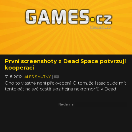
vystajlované screenshoty vytípané na nějakém ultra high
end PC (a určitě i trošku máznuté ve Photoshopu), ale to
jim na kráse nic neubírá. Po rozkliku se jimi můžete náležitě
pokochat:
První screenshoty z Dead Space potvrzují
kooperaci
31. 5. 2012
|
ALEŠ SMUTNÝ
|
Ono to vlastně není překvapení. O tom, že Isaac bude mít
tentokrát na své cestě skrz hejna nekromorfů v Dead
Space 3 parťáka, se dlouho debatovalo a včerejší
komiksové video to nepřímo potvrdilo. Nyní se objevily i
první screenshoty nevalné kvality a potvrdily, že se vedle
Isaaca objeví podle všeho seržant Carver. Zatímco Isaac
bude mít pořád tyrkysové hledí své přílby, Carver zjevně
uvidí všechno rudě. Víc asi není v tuto chvíli moc co
dodávat - posuďte sami, co vše těch pár obrázků ukazuje