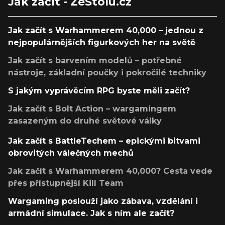
Jak začít - ZeStolu.cz
Jak začít s Warhammerem 40,000 – jednou z
nejpopulárnějších figurkových her na světě
Jak začít s barvením modelů – potřebné
nástroje, základní poučky i pokročilé techniky
S jakým vyprávěcím RPG byste měli začít?
Jak začít s Bolt Action – wargamingem
zasazeným do druhé světové války
Jak začít s BattleTechem – epickými bitvami
obrovitých válečných mechů
Jak začít s Warhammerem 40,000? Cesta vede
přes přístupnější Kill Team
Wargaming poslouží jako zábava, vzdělání i
armádní simulace. Jak s ním ale začít?