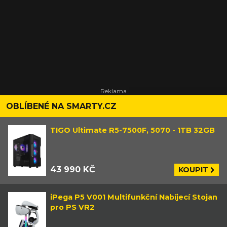
a co naopak stále není jasné.
OBLÍBENÉ NA SMARTY.CZ
TIGO Ultimate R5-7500F, 5070 - 1TB 32GB
43 990 KČ
KOUPIT
iPega P5 V001 Multifunkční Nabíjecí Stojan
pro PS VR2