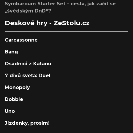
Symbaroum Starter Set – cesta, jak začít se
„švédským DnD“?
Deskové hry - ZeStolu.cz
Carcassonne
Bang
Osadníci z Katanu
7 divů světa: Duel
Monopoly
Dobble
Uno
Jízdenky, prosím!