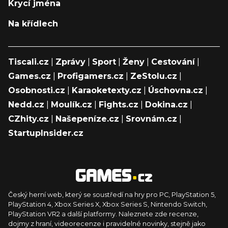
Krycí jména
Na křídlech
Tiscali.cz
|
Zprávy
|
Sport
|
Ženy
|
Cestování
|
Games.cz
|
Profigamers.cz
|
ZeStolu.cz
|
Osobnosti.cz
|
Karaoketexty.cz
|
Úschovna.cz
|
Nedd.cz
|
Moulík.cz
|
Fights.cz
|
Dokina.cz
|
CZhity.cz
|
Našepeníze.cz
|
Srovnám.cz
|
StartupInsider.cz
Český herní web, který se soustředí na hry pro PC, PlayStation 5,
PlayStation 4, Xbox Series X, Xbox Series S, Nintendo Switch,
PlayStation VR2 a další platformy. Naleznete zde recenze,
dojmy z hraní, videorecenze i pravidelné novinky, stejně jako