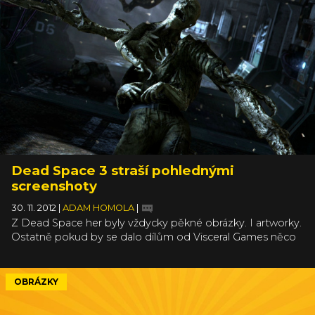
Dead Space 3 straší pohlednými
screenshoty
30. 11. 2012
|
ADAM HOMOLA
|
Z Dead Space her byly vždycky pěkné obrázky. I artworky.
Ostatně pokud by se dalo dílům od Visceral Games něco
vytknout, tak to v žádném případě nebude technická
stránka věci - vizuálně jsou hry povedené a zvuk i hudba
jsou také na úrovni. Ve stejném trendu pokračuje i Dead
OBRÁZKY
Space 3, který se dnes dočkal několika nových obrázků a
všechny jsou parádní. Sice to jsou takové ty načančané