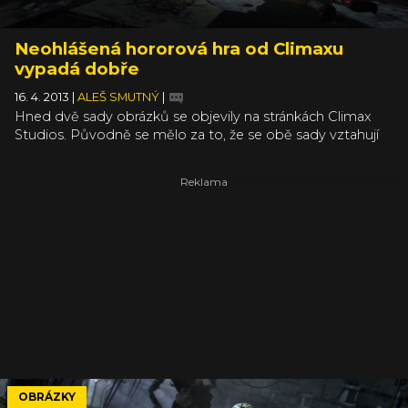
Neohlášená hororová hra od Climaxu
vypadá dobře
16. 4. 2013
|
ALEŠ SMUTNÝ
|
Hned dvě sady obrázků se objevily na stránkách Climax
Studios. Původně se mělo za to, že se obě sady vztahují
ke dvěma hrám, ale nyní to vypadá, že Climax, který stojí
třeba za povedeným Silent Hill: Origins či Shattered
Memories, pracuje jen na jedné hře. To, co bylo
považováno za akční fantasy plošinovku, je asi jen tech
demo, což je škoda, protože obrázky, které najdete uvnitř
článku, vypadají skvěle.
OBRÁZKY