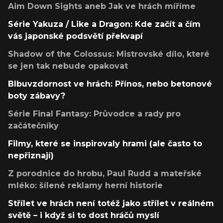
Aim Down Sights aneb Jak ve hrách míříme
Série Yakuza / Like a Dragon: Kde začít a čím
vás japonské podsvětí překvapí
Shadow of the Colossus: Mistrovské dílo, které
se jen tak nebude opakovat
Blbuvzdornost ve hrách: Přínos, nebo betonové
boty zábavy?
Série Final Fantasy: Průvodce a rady pro
začátečníky
Filmy, které se inspirovaly hrami (ale často to
nepřiznají)
Z porodnice do hrobu, Paul Rudd a mateřské
mléko: šílené reklamy herní historie
Střílet ve hrách není totéž jako střílet v reálném
světě – i když si to dost hráčů myslí