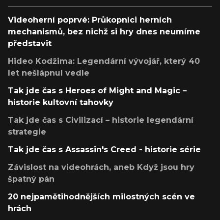
Videoherní poprvé: Průkopníci herních
mechanismů, bez nichž si hry dnes neumíme
představit
Hideo Kodžima: Legendární vývojář, který 40
let nešlápnul vedle
Tak jde čas s Heroes of Might and Magic –
historie kultovní tahovky
Tak jde čas s Civilizací – historie legendární
strategie
Tak jde čas s Assassin's Creed - historie série
Závislost na videohrách, aneb Když jsou hry
špatný pán
20 nejpamětihodnějších milostných scén ve
hrách