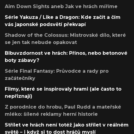
Aim Down Sights aneb Jak ve hrách míříme
Série Yakuza / Like a Dragon: Kde začít a čím
vás japonské podsvětí překvapí
Shadow of the Colossus: Mistrovské dílo, které
se jen tak nebude opakovat
Blbuvzdornost ve hrách: Přínos, nebo betonové
boty zábavy?
Série Final Fantasy: Průvodce a rady pro
začátečníky
Filmy, které se inspirovaly hrami (ale často to
nepřiznají)
Z porodnice do hrobu, Paul Rudd a mateřské
mléko: šílené reklamy herní historie
Střílet ve hrách není totéž jako střílet v reálném
světě – i když si to dost hráčů myslí