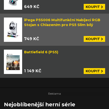
649 KČ
KOUPIT
iPega P5S006 Multifunkční Nabíjecí RGB
Stojan s Chlazením pro PS5 Slim bílý
749 KČ
KOUPIT
Battlefield 6 (PS5)
1 149 KČ
KOUPIT
Nejoblíbenější herní série