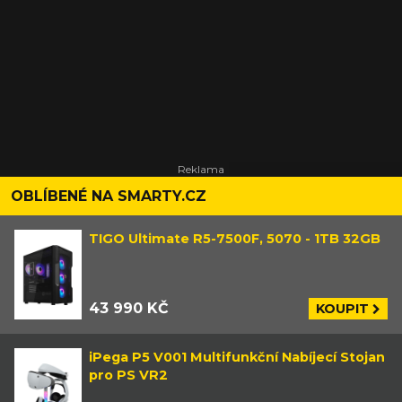
OBLÍBENÉ NA SMARTY.CZ
TIGO Ultimate R5-7500F, 5070 - 1TB 32GB
43 990 KČ
KOUPIT
iPega P5 V001 Multifunkční Nabíjecí Stojan
pro PS VR2