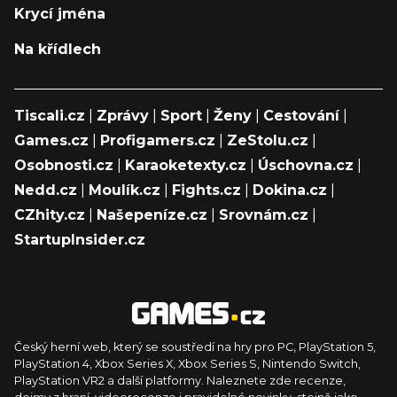
Krycí jména
Na křídlech
Tiscali.cz
|
Zprávy
|
Sport
|
Ženy
|
Cestování
|
Games.cz
|
Profigamers.cz
|
ZeStolu.cz
|
Osobnosti.cz
|
Karaoketexty.cz
|
Úschovna.cz
|
Nedd.cz
|
Moulík.cz
|
Fights.cz
|
Dokina.cz
|
CZhity.cz
|
Našepeníze.cz
|
Srovnám.cz
|
StartupInsider.cz
Český herní web, který se soustředí na hry pro PC, PlayStation 5,
PlayStation 4, Xbox Series X, Xbox Series S, Nintendo Switch,
PlayStation VR2 a další platformy. Naleznete zde recenze,