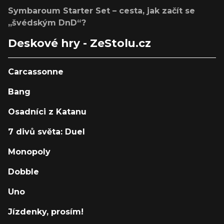
Symbaroum Starter Set – cesta, jak začít se
„švédským DnD“?
Deskové hry - ZeStolu.cz
Carcassonne
Bang
Osadníci z Katanu
7 divů světa: Duel
Monopoly
Dobble
Uno
Jízdenky, prosím!