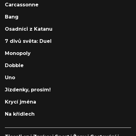
Carcassonne
Bang
Osadníci z Katanu
7 divů světa: Duel
Monopoly
Dobble
Uno
Jízdenky, prosím!
Krycí jména
Na křídlech