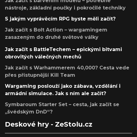
Jak začít s barvením modelů – potřebné
nástroje, základní poučky i pokročilé techniky
S jakým vyprávěcím RPG byste měli začít?
Jak začít s Bolt Action – wargamingem
zasazeným do druhé světové války
Jak začít s BattleTechem – epickými bitvami
obrovitých válečných mechů
Jak začít s Warhammerem 40,000? Cesta vede
přes přístupnější Kill Team
Wargaming poslouží jako zábava, vzdělání i
armádní simulace. Jak s ním ale začít?
Symbaroum Starter Set – cesta, jak začít se
„švédským DnD“?
Deskové hry - ZeStolu.cz