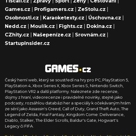
Tiscali.cz
|
Zprávy
|
Sport
|
Ženy
|
Cestování
|
Games.cz
|
Profigamers.cz
|
ZeStolu.cz
|
Osobnosti.cz
|
Karaoketexty.cz
|
Úschovna.cz
|
Nedd.cz
|
Moulík.cz
|
Fights.cz
|
Dokina.cz
|
CZhity.cz
|
Našepeníze.cz
|
Srovnám.cz
|
StartupInsider.cz
Český herní web, který se soustředí na hry pro PC, PlayStation 5,
PlayStation 4, Xbox Series X, Xbox Series S, Nintendo Switch,
PlayStation VR2 a další platformy. Naleznete zde recenze,
dojmy z hraní, videorecenze i pravidelné novinky, stejně jako
podcasty, rozsáhlou databázi her a speciály k očekávaným hrám
ze sérií jako Assassin's Creed, Call of Duty, Grand Theft Auto, The
Legend of Zelda, Final Fantasy, Kingdom Come: Deliverance,
Diablo, Stalker, The Elder Scrolls, Baldur's Gate, Hogwart's
Legacy či FIFA.