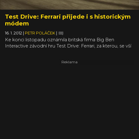
Test Drive: Ferrari přijede i s historickým
módem
16. 1. 2012
|
PETR POLÁČEK
|
Ke konci listopadu oznámila britská firma Big Ben
Interactive závodní hru Test Drive: Ferrari, za kterou, se vší
pravděpodobností, stojí šikovní vývojáři ze studia Slightly
Mad. Hlavně díky nim stojí za to tuhle hru sledovat, což
bylo až do teďka poněkud obtížné, protože nebylo, CO
sledovat. Nová sada obrázků, které si můžete s radostí
proklikat u kolegů z polského serveru Gry-Online, však
tento problém řeší a zároveň naznačuje, že ve hře nebude
chybět historický mód. Nutno dodat, že vypadá lákavě, ale
to platí pro celou hru.