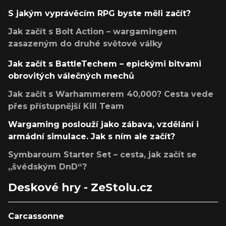
S jakým vyprávěcím RPG byste měli začít?
Jak začít s Bolt Action – wargamingem
zasazeným do druhé světové války
Jak začít s BattleTechem – epickými bitvami
obrovitých válečných mechů
Jak začít s Warhammerem 40,000? Cesta vede
přes přístupnější Kill Team
Wargaming poslouží jako zábava, vzdělání i
armádní simulace. Jak s ním ale začít?
Symbaroum Starter Set – cesta, jak začít se
„švédským DnD“?
Deskové hry - ZeStolu.cz
Carcassonne