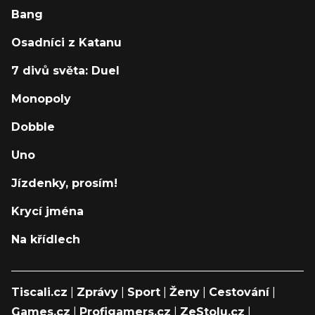
Bang
Osadníci z Katanu
7 divů světa: Duel
Monopoly
Dobble
Uno
Jízdenky, prosím!
Krycí jména
Na křídlech
Tiscali.cz
|
Zprávy
|
Sport
|
Ženy
|
Cestování
|
Games.cz
|
Profigamers.cz
|
ZeStolu.cz
|