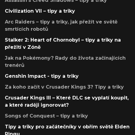
Assassin's Creed Shadows – tipy a triky
Civilization VII – tipy a triky
Arc Raiders – tipy a triky, jak přežít ve světě
smrtících robotů
Stalker 2: Heart of Chornobyl – tipy a triky na
přežití v Zóně
Jak na Pokémony? Rady do života začínajících
trenérů
Genshin Impact - tipy a triky
Za koho začít v Crusader Kings 3? Tipy a triky
Crusader Kings III – Které DLC se vyplatí koupit,
a které raději ignorovat?
Songs of Conquest – tipy a triky
Tipy a triky pro začátečníky v obřím světě Elden
Ringu