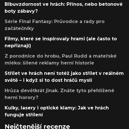
Blbuvzdornost ve hrách: Přínos, nebo betonové
boty zábavy?
Série Final Fantasy: Průvodce a rady pro
začátečníky
Filmy, které se inspirovaly hrami (ale často to
nepřiznají)
Z porodnice do hrobu, Paul Rudd a mateřské
mléko: šílené reklamy herní historie
Střílet ve hrách není totéž jako střílet v reálném
světě – i když si to dost hráčů myslí
Hrůza devětkrát jinak. Znáte tyto přehlížené
herní horory?
Kulky, lasery i optické klamy: Jak ve hrách
funguje střílení
Nejčtenější recenze