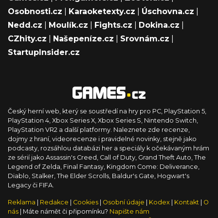
Osobnosti.cz
|
Karaoketexty.cz
|
Úschovna.cz
|
Nedd.cz
|
Moulík.cz
|
Fights.cz
|
Dokina.cz
|
CZhity.cz
|
Našepeníze.cz
|
Srovnám.cz
|
StartupInsider.cz
Český herní web, který se soustředí na hry pro PC, PlayStation 5,
PlayStation 4, Xbox Series X, Xbox Series S, Nintendo Switch,
PlayStation VR2 a další platformy. Naleznete zde recenze,
dojmy z hraní, videorecenze i pravidelné novinky, stejně jako
podcasty, rozsáhlou databázi her a speciály k očekávaným hrám
ze sérií jako Assassin's Creed, Call of Duty, Grand Theft Auto, The
Legend of Zelda, Final Fantasy, Kingdom Come: Deliverance,
Diablo, Stalker, The Elder Scrolls, Baldur's Gate, Hogwart's
Legacy či FIFA.
Reklama
|
Redakce
|
Cookies
|
Osobní údaje
|
Kodex
|
Kontakt
|
O
nás
| Máte námět či připomínku?
Napište nám