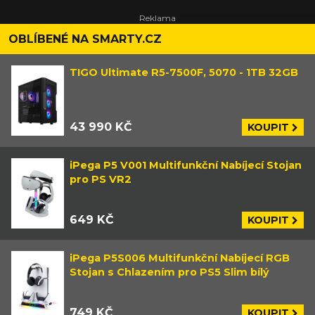
OBLÍBENÉ NA SMARTY.CZ
TIGO Ultimate R5-7500F, 5070 - 1TB 32GB
43 990 KČ
KOUPIT
iPega P5 V001 Multifunkční Nabíjecí Stojan
pro PS VR2
649 KČ
KOUPIT
iPega P5S006 Multifunkční Nabíjecí RGB
Stojan s Chlazením pro PS5 Slim bílý
749 KČ
KOUPIT