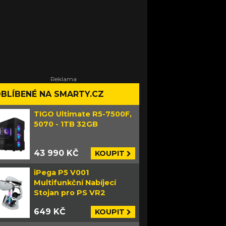
BLÍBENÉ NA SMARTY.CZ
TIGO Ultimate R5-7500F,
5070 - 1TB 32GB
43 990 KČ
KOUPIT
iPega P5 V001
Multifunkční Nabíjecí
Stojan pro PS VR2
649 KČ
KOUPIT