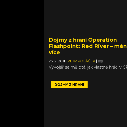
trati. Tratě jsou převzaté z GT5, stejně 
mezi kterými najdeme i Nissan Leaf a 
GT-R Black edition ’12 z loňských DLC.
Dojmy z hraní Operation
Flashpoint: Red River – mén
více
25. 2. 2011
|
PETR POLÁČEK
|
Vývojář se mě ptá, jak vlastně hráči v ČR 
OF: Dragon Rising a jeho pohled prozr
jak tajně doufá jen v to, že neřeknu: „By
průšvih.“ A musel si oddechnout, sám s
DOJMY Z HRANÍ
nemyslím, že hra propadla. Když mu ří
to hra měla u nás těžké, protože navaz
kultovní český titul a ještě k tomu s úp
konceptem, tak chlapec britská jen so
přitakává. A když mu říkám, že v Drago
udělali tvůrci spoustu do očí bijících ch
plynoucích ze špatného rozhodnutí de