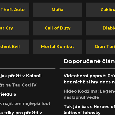
 Theft Auto
Mafia
Zaklín
ar Cry
Call of Duty
Diabl
dent Evil
Mortal Kombat
Gran Tur
Doporučené člá
jak přežít v Kolonii
Videoherní poprvé: Pr
bez nichž si hry dnes
žít na Tau Ceti IV
Hideo Kodžima: Legendá
fieldu 6
nešlápnul vedle
k najít ten nejlepší loot
Tak jde čas s Heroes o
a triky pro přežití v
kultovní tahovky