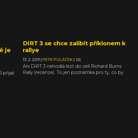
tak auta,
Nissan
DiRT 3 se chce zalíbit příklonem k
ě je
rallye
13. 2. 2011
|
PETR POLÁČEK
|
Ani DiRT 3 nehodlá lézt do zelí Richard Burns
Rally (recenze). To jen poznámka pro ty, co by
přijali
sérii od Codemasters pořád chtěli cpát mezi
azuje,
simulátory, přestože tam nikdy nepatřila a od
l to
prvního Colin McRae dílu se soustředila na
i
zprostředkování pseudo-realistického pocitu
kám, že
co nejširšímu spektru hráčů. Snad vás tím
uje na
zbavím nutnosti cítit zklamání, ostatně RBR si
lně jiným
můžete zahrát i dnes: pokud hledáte
uhlasně
opravdovou realistickou simulaci, tak vás
n Rising
zastaralá grafika nemůže odradit.
yb,
signérů