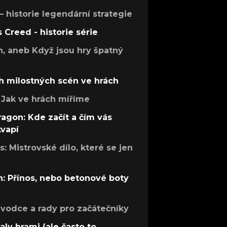
 – historie legendární strategie
s Creed - historie série
h, aneb Když jsou hry špatný
h milostných scén ve hrách
Jak ve hrách míříme
ragon: Kde začít a čím vás
kvapí
: Mistrovské dílo, které se jen
: Přínos, nebo betonové boty
růvodce a rady pro začátečníky
aly hrami (ale často to