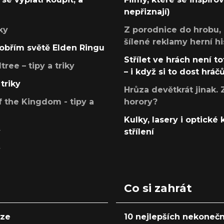
nepřiznají)
ky
Z porodnice do hrobu,
šílené reklamy herní hi
v obřím světě Elden Ringu
Střílet ve hrách není to
ree – tipy a triky
– i když si to dost hráč
triky
Hrůza devětkrát jinak. 
 the Kingdom - tipy a
horory?
Kulky, lasery i optické
y
střílení
y
Co si zahrát
nze
10 nejlepších nekonečn