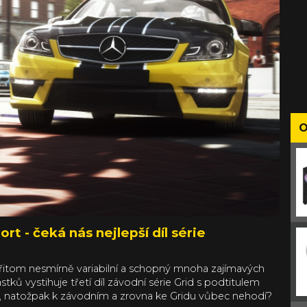
O
rt - čeká nás nejlepší díl série
a přitom nesmírně variabilní a schopný mnoha zajímavých
ků vystihuje třetí díl závodní série Grid s podtitulem
m, natožpak k závodním a zrovna ke Gridu vůbec nehodí?