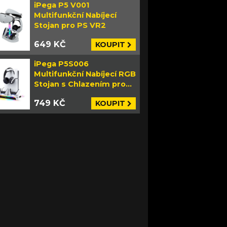
iPega P5 V001
Multifunkční Nabíjecí
Stojan pro PS VR2
649 KČ
KOUPIT
iPega P5S006
Multifunkční Nabíjecí RGB
Stojan s Chlazením pro
PS5 Slim bílý
749 KČ
KOUPIT