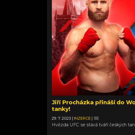
Jiří Procházka přináší do W
tanky!
29. 7. 2023
|
INZERCE
|
Hvězda UFC se stává tváří českých ta