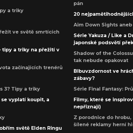
pán
py a triky
20 nejpamětihodnějšíc
Aim Down Sights aneb 
přežít ve světě smrtících
Série Yakuza / Like a D
japonské podsvětí pře
tipy a triky na přežití v
Shadow of the Colossus
tak nebude opakovat
ota začínajících trenérů
Blbuvzdornost ve hrách
zábavy?
 3? Tipy a triky
Série Final Fantasy: P
se vyplatí koupit, a
Filmy, které se inspirov
nepřiznají)
ky
Z porodnice do hrobu,
šílené reklamy herní hi
v obřím světě Elden Ringu