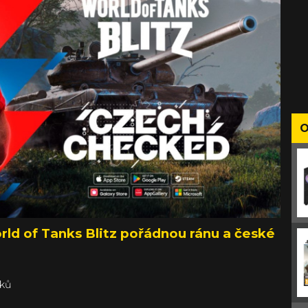
O
orld of Tanks Blitz pořádnou ránu a české
nků