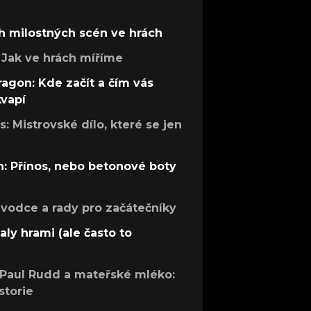
h milostných scén ve hrách
Jak ve hrách míříme
ragon: Kde začít a čím vás
kvapí
: Mistrovské dílo, které se jen
: Přínos, nebo betonové boty
růvodce a rady pro začátečníky
aly hrami (ale často to
 Paul Rudd a mateřské mléko:
storie