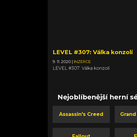
LEVEL #307: Válka konzolí
9. 11. 2020
|
INZERCE
LEVEL #307: Válka konzolí
Nejoblíbenější herní sé
Assassin's Creed
Grand
Fallout
F