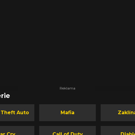
rie
 Theft Auto
Mafia
Zaklín
ar Cry
Call of Duty
Diabl