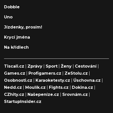
Dobble
Uno
Jízdenky, prosím!
Krycí jména
Na křídlech
Tiscali.cz
|
Zprávy
|
Sport
|
Ženy
|
Cestování
|
Games.cz
|
Profigamers.cz
|
ZeStolu.cz
|
Osobnosti.cz
|
Karaoketexty.cz
|
Úschovna.cz
|
Nedd.cz
|
Moulík.cz
|
Fights.cz
|
Dokina.cz
|
CZhity.cz
|
Našepeníze.cz
|
Srovnám.cz
|
StartupInsider.cz