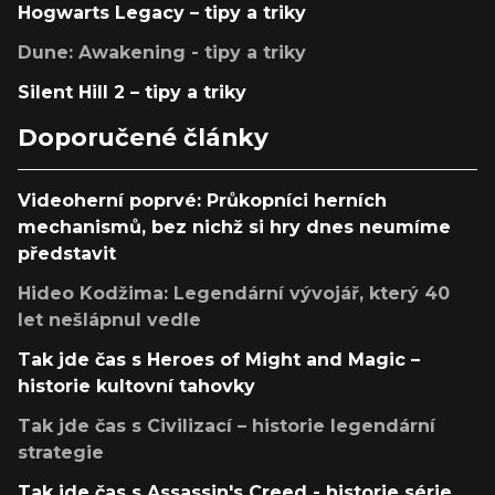
Hogwarts Legacy – tipy a triky
Dune: Awakening - tipy a triky
Silent Hill 2 – tipy a triky
Doporučené články
Videoherní poprvé: Průkopníci herních
mechanismů, bez nichž si hry dnes neumíme
představit
Hideo Kodžima: Legendární vývojář, který 40
let nešlápnul vedle
Tak jde čas s Heroes of Might and Magic –
historie kultovní tahovky
Tak jde čas s Civilizací – historie legendární
strategie
Tak jde čas s Assassin's Creed - historie série