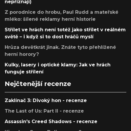
nepřiznají)
Z porodnice do hrobu, Paul Rudd a mateřské
mléko: šílené reklamy herní historie
Střílet ve hrách není totéž jako střílet v reálném
světě – i když si to dost hráčů myslí
Hrůza devětkrát jinak. Znáte tyto přehlížené
herní horory?
Kulky, lasery i optické klamy: Jak ve hrách
funguje střílení
Nejčtenější recenze
Zaklínač 3: Divoký hon - recenze
The Last of Us: Part II - recenze
Assassin's Creed Shadows - recenze