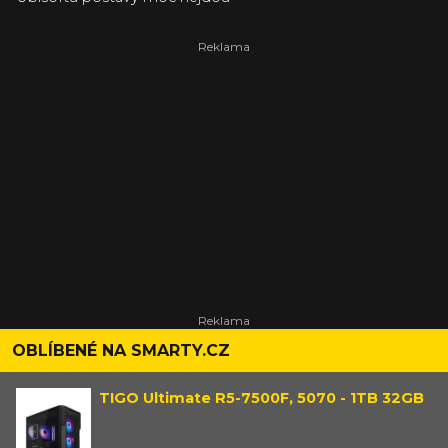
OBLÍBENÉ NA SMARTY.CZ
TIGO Ultimate R5-7500F, 5070 - 1TB 32GB