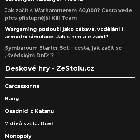
Jak začít s Warhammerem 40,000? Cesta vede
přes přístupnější Kill Team
Wargaming poslouží jako zábava, vzdělání i
armádní simulace. Jak s ním ale začít?
Symbaroum Starter Set – cesta, jak začít se
„švédským DnD“?
Deskové hry - ZeStolu.cz
Carcassonne
Bang
Osadníci z Katanu
7 divů světa: Duel
Monopoly