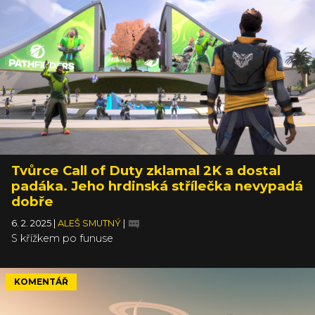
Tvůrce Call of Duty zklamal 2K a dostal
padáka. Jeho hrdinská střílečka nevypadá
dobře
6. 2. 2025
|
ALEŠ SMUTNÝ
|
S křížkem po funuse
KOMENTÁŘ