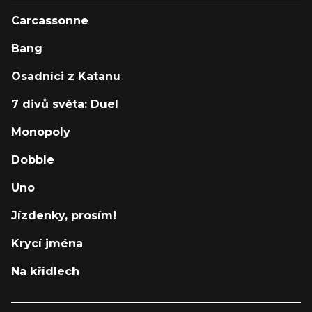
Carcassonne
Bang
Osadníci z Katanu
7 divů světa: Duel
Monopoly
Dobble
Uno
Jízdenky, prosím!
Krycí jména
Na křídlech