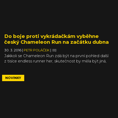
Do boje proti vykrádačkám vyběhne
český Chameleon Run na začátku dubna
30. 3. 2016
|
PETR POLÁČEK
|
Jakkoli se Chameleon Run zdá být na první pohled další
z tisíce endless runner her, skutečnost by měla být jiná,
což snad hra prokáže 7. dubna, kdy vyjde na AppStore
(iOS) a Google Play (Android). Chameleon Run od studia
Hyperbolic Magneticisim, potažmo Jána Ilavského, totiž
NOVINKY
právě proti všemožným třicátým pátým klonům endless
runner her bojuje nejenom návykovou hratelností, ale
vlastní podstatou. Původně byl Chameleon Run „pouze“
Ludum Dare prototyp. Když ale Ilavský viděl, že na
AppStore a Google Play vychází klony jeho prototypu,
které využívají zdrojový kód jeho hry, rozhodl se na truc
hru dokončit a vydat. Vydal se do bitvy proti kopiím