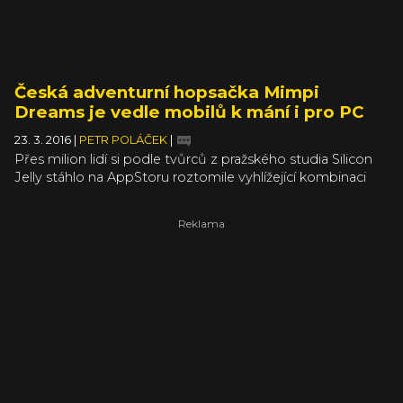
s originálem. A soudě dle dojmů všech, co Chameleon
Run zběsile hráli během loňské GDS, má Ilavský šanci
odejít z boje vítězně. Nebo alespoň se vztyčeným tvůrčím
sebevědomím.
Česká adventurní hopsačka Mimpi
Dreams je vedle mobilů k mání i pro PC
23. 3. 2016
|
PETR POLÁČEK
|
Přes milion lidí si podle tvůrců z pražského studia Silicon
Jelly stáhlo na AppStoru roztomile vyhlížející kombinaci
adventury a hopsačky s názvem Mimpi. Jde o hezké číslo
a zároveň výbornou motivaci příběhy bílého psa dále
rozvíjet, o což se vývojáři pokouší s čerstvě vydaným
titulem Mimpi Dreams. Na rozdíl od první hry je však
Mimpi Dreams dostupná vedle iOS zařízení i pro
Windows, Mac, Linux a brzy i Android. Co vás v další várce
psích eskapád čeká?