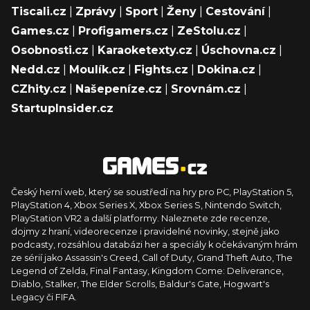
Tiscali.cz
|
Zprávy
|
Sport
|
Ženy
|
Cestování
|
Games.cz
|
Profigamers.cz
|
ZeStolu.cz
|
Osobnosti.cz
|
Karaoketexty.cz
|
Úschovna.cz
|
Nedd.cz
|
Moulík.cz
|
Fights.cz
|
Dokina.cz
|
CZhity.cz
|
Našepeníze.cz
|
Srovnám.cz
|
StartupInsider.cz
Český herní web, který se soustředí na hry pro PC, PlayStation 5,
PlayStation 4, Xbox Series X, Xbox Series S, Nintendo Switch,
PlayStation VR2 a další platformy. Naleznete zde recenze,
dojmy z hraní, videorecenze i pravidelné novinky, stejně jako
podcasty, rozsáhlou databázi her a speciály k očekávaným hrám
ze sérií jako Assassin's Creed, Call of Duty, Grand Theft Auto, The
Legend of Zelda, Final Fantasy, Kingdom Come: Deliverance,
Diablo, Stalker, The Elder Scrolls, Baldur's Gate, Hogwart's
Legacy či FIFA.