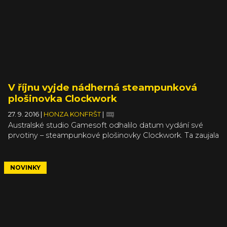
V říjnu vyjde nádherná steampunková
plošinovka Clockwork
27. 9. 2016
|
HONZA KONFRŠT
|
Australské studio Gamesoft odhalilo datum vydání své
prvotiny – steampunkové plošinovky Clockwork. Ta zaujala
komunitu na greenlightu a okouzlila mimo jiné i svojí
pohádkovou atmosférou, jež si brala inspiraci z Limba a
z Braid, odkud také pramení vypůjčená mechanika hrátek
NOVINKY
s tokem času. Oznámení data doplnili i trailerem, který jej
doprovodí.