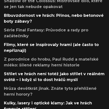
Shadow of the Colossus: Mistrovské dílo, které
se jen tak nebude opakovat
Blbuvzdornost ve hrách: Přínos, nebo betonové
boty zábavy?
Série Final Fantasy: Průvodce a rady pro
začátečníky
Filmy, které se inspirovaly hrami (ale často to
nepřiznají)
Z porodnice do hrobu, Paul Rudd a mateřské
mléko: šílené reklamy herní historie
Střílet ve hrách není totéž jako střílet v reálném
světě – i když si to dost hráčů myslí
Hrůza devětkrát jinak. Znáte tyto přehlížené
herní horory?
Kulky, lasery i optické klamy: Jak ve hrách
funguje střílení