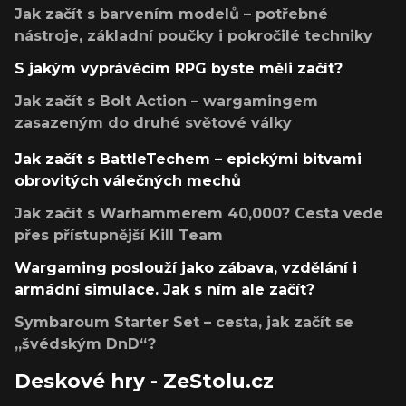
Jak začít s barvením modelů – potřebné
nástroje, základní poučky i pokročilé techniky
S jakým vyprávěcím RPG byste měli začít?
Jak začít s Bolt Action – wargamingem
zasazeným do druhé světové války
Jak začít s BattleTechem – epickými bitvami
obrovitých válečných mechů
Jak začít s Warhammerem 40,000? Cesta vede
přes přístupnější Kill Team
Wargaming poslouží jako zábava, vzdělání i
armádní simulace. Jak s ním ale začít?
Symbaroum Starter Set – cesta, jak začít se
„švédským DnD“?
Deskové hry - ZeStolu.cz