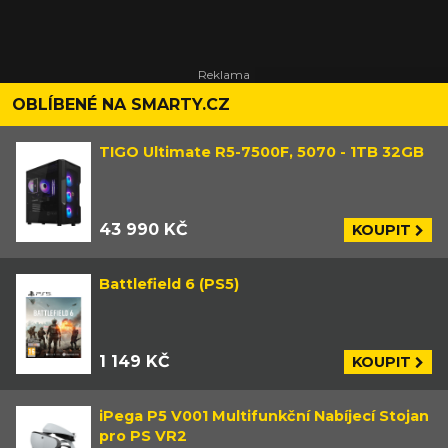
OBLÍBENÉ NA SMARTY.CZ
TIGO Ultimate R5-7500F, 5070 - 1TB 32GB
43 990 KČ
KOUPIT
Battlefield 6 (PS5)
1 149 KČ
KOUPIT
iPega P5 V001 Multifunkční Nabíjecí Stojan
pro PS VR2