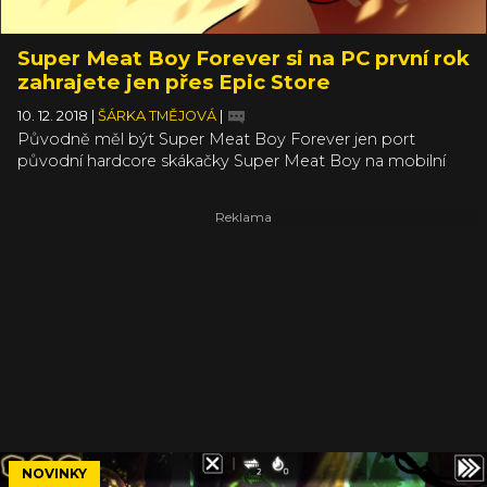
Super Meat Boy Forever si na PC první rok
zahrajete jen přes Epic Store
10. 12. 2018
|
ŠÁRKA TMĚJOVÁ
|
Původně měl být Super Meat Boy Forever jen port
původní hardcore skákačky Super Meat Boy na mobilní
platformu, nakonec se z něj však vyvinulo plnohodnotné
pokračování s novým ovládáním a náhodně generovanými
levely. Na PC si ho minimálně do dubna 2020 zahrajete jen
skrz čerstvě otevřený Epic Store.
NOVINKY