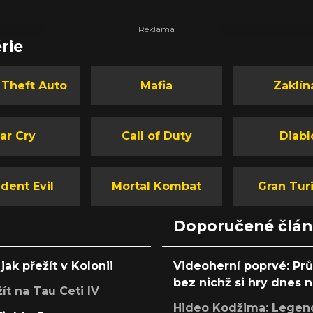
rie
 Theft Auto
Mafia
Zaklín
ar Cry
Call of Duty
Diabl
dent Evil
Mortal Kombat
Gran Tur
Doporučené člá
jak přežít v Kolonii
Videoherní poprvé: Pr
bez nichž si hry dnes
žít na Tau Ceti IV
Hideo Kodžima: Legendá