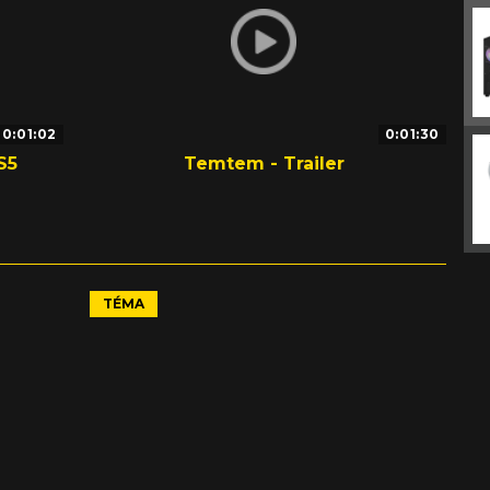
0:01:02
0:01:30
S5
Temtem - Trailer
TÉMA