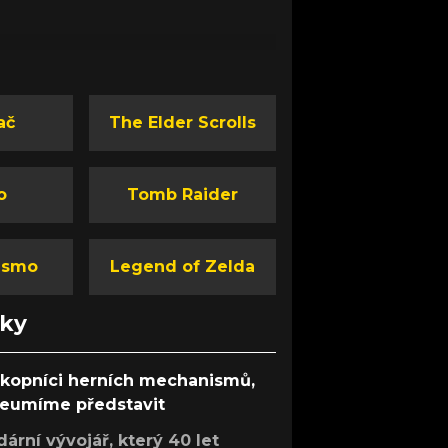
ač
The Elder Scrolls
o
Tomb Raider
ismo
Legend of Zelda
nky
ůkopníci herních mechanismů,
 neumíme představit
rní vývojář, který 40 let