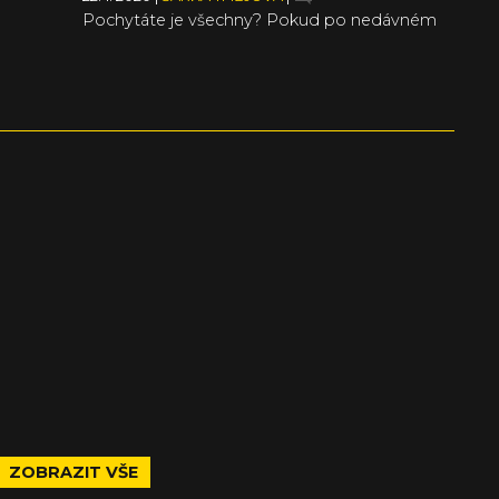
Pochytáte je všechny? Pokud po nedávném
vydání Pokémon Sword & Shield ještě nemáte
dost chytání exotických potvůrek, možná by
pro vás Temtem mohl být tou správnou
volbou. Na rozdíl od exkluzivity pro Nintendo
se do sbírání příšerek můžete vrhnout na PC a
navíc i s ostatními hráči. Nechybí rozkošná
anime stylizace a skoro 80 různých druhů
k pochytání a trénování.
ZOBRAZIT VŠE