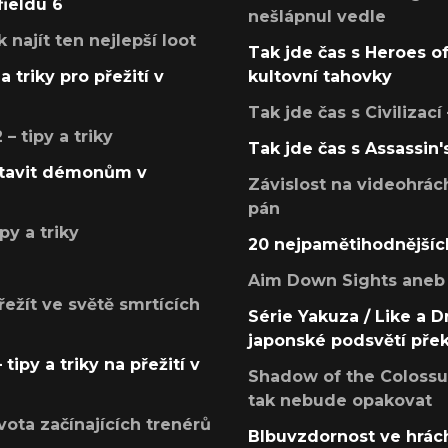
fieldu 6
nešlápnul vedle
k najít ten nejlepší loot
Tak jde čas s Heroes o
a triky pro přežití v
kultovní tahovky
Tak jde čas s Civilizací
 tipy a triky
Tak jde čas s Assassin'
postavit démonům v
Závislost na videohrác
pán
py a triky
20 nejpamětihodnějšíc
Aim Down Sights aneb 
přežít ve světě smrtících
Série Yakuza / Like a D
japonské podsvětí pře
tipy a triky na přežití v
Shadow of the Colossus
tak nebude opakovat
ota začínajících trenérů
Blbuvzdornost ve hrách