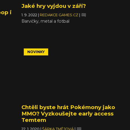
Jaké hry vyjdou v září?
op i
1. 9. 2022
|
REDAKCE GAMES.CZ
|
Barvičky, metal a fotbal
NOVINKY
Chtěli byste hrát Pokémony jako
MMO? Vyzkoušejte early access
Temtem
22. 1. 2020
|
ŠÁRKA TMĚJOVÁ
|