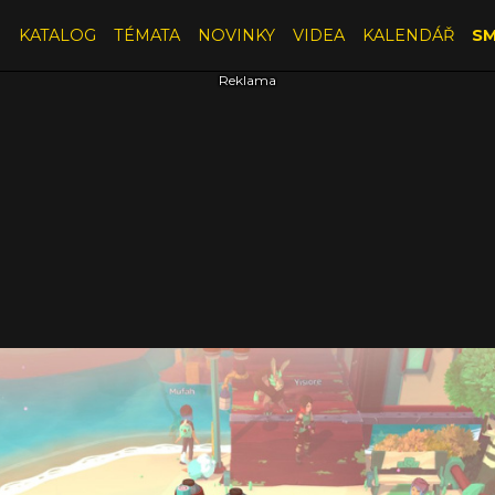
E
KATALOG
TÉMATA
NOVINKY
VIDEA
KALENDÁŘ
SM