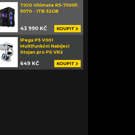
TIGO Ultimate R5-7500F,
5070 - 1TB 32GB
43 990 KČ
KOUPIT
iPega P5 V001
Multifunkční Nabíjecí
Stojan pro PS VR2
649 KČ
KOUPIT