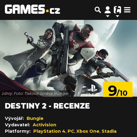
9
/10
zdroj: Foto: Tisková zpráva Bungie
DESTINY 2 - RECENZE
Vývojář:
Bungie
Vydavatel:
Activision
Platformy:
PlayStation 4
,
PC
,
Xbox One
,
Stadia