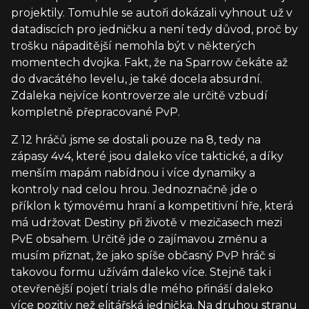
projektily. Tomuhle se autoři dokázali vyhnout už v
datadiscích pro jedničku a není tedy důvod, proč by
trošku nápaditější nemohla být v některých
momentech dvojka. Fakt, že na Sparrow čekáte až
do dvacátého levelu, je také docela absurdní.
Zdaleka nejvíce kontroverze ale určitě vzbudí
kompletně přepracované PvP.
Z 12 hráčů jsme se dostali pouze na 8, tedy na
zápasy 4v4, které jsou daleko více taktické, a díky
menším mapám nabídnou i více dynamiky a
kontroly nad celou hrou. Jednoznačně jde o
příklon k týmovému hraní a kompetitivní hře, která
má udržovat Destiny při životě v mezičasech mezi
PvE obsahem. Určitě jde o zajímavou změnu a
musím přiznat, že jako spíše občasný PvP hráč si
takovou formu užívám daleko více. Stejně tak i
otevřenější pojetí trials dle mého přináší daleko
více pozitiv než elitářská jednička. Na druhou stranu