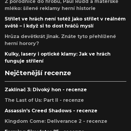
Z porodnice do hrobu, Paul Rudd a mateřské
mléko: šílené reklamy herní historie
Střílet ve hrách není totéž jako střílet v reálném
světě – i když si to dost hráčů myslí
Hrůza devětkrát jinak. Znáte tyto přehlížené
herní horory?
Kulky, lasery i optické klamy: Jak ve hrách
funguje střílení
Nejčtenější recenze
Zaklínač 3: Divoký hon - recenze
The Last of Us: Part II - recenze
Assassin's Creed Shadows - recenze
Kingdom Come: Deliverance 2 - recenze