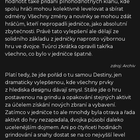
hodnotit také přidání plnohodnotných klanů, kde
spolu hráči mohou kolektivně levelovat a sbírat
odměny. Všechny změny a novinky se mohou zdát
hráčům, kteří nepropadli jedničce, jako absolutní
zbytečnosti. Právě tato vylepšení ale dělají ze
solidního základu z jedničky naprosto výbornou
hru ve dvojce. Tvůrci zkrátka opravili takřka
všechno, co bylo v jedničce špatně.
zdroj: Archiv
Platí tedy, že jde pořád o tu samou Destiny, jen
dramaticky vylepšenou, kde všechny prvky
z hlediska designu dávají smysl. Stále jde o hru
postavenou na grindu a opakování stejných aktivit
za účelem získání nových zbraní a vybavení.
Zatímco v jedničce to ale mnohdy byla otrava a řada
aktivit do hry nezapadala, dvojka působí daleko
ucelenějším dojmem. Ani po čtyřiceti hodinách
grindování a snahy dostat se na co nejvyšší level