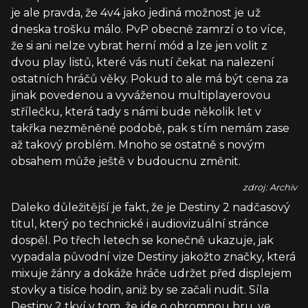
je ale pravda, že 4v4 jako jediná možnost je už
dneska trošku málo. PvP obecně zamrzí o to více,
že si ani nelze vybrat herní mód a lze jen volit z
dvou play listů, které vás nutí čekat na nalezení
ostatních hráčů věky. Pokud to ale má být cena za
jinak povedenou a vyváženou multiplayerovou
střílečku, která tady s námi bude několik let v
takřka nezměněné podobě, pak s tím nemám zase
až takový problém. Mnoho se ostatně s novým
obsahem může ještě v budoucnu změnit.
zdroj: Archiv
Daleko důležitější je fakt, že je Destiny 2 nadčasový
titul, který po technické i audiovizuální stránce
dospěl. Po třech letech se konečně ukazuje, jak
vypadala původní vize Destiny jakožto značky, která
mixuje žánry a dokáže hráče udržet před displejem
stovky a tisíce hodin, aniž by se začali nudit. Síla
Destiny 2 tkví v tom, že jde o ohromnou hru, ve