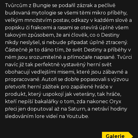
Tvůrcům z Bungie se podařil zázrak a pečlivě
budovaná mytologie se všemi těmi mikro příběhy,
velkým množstvím postav, odkazy v každém slově a
popisku či frakcemi a rasami se otevírá úplně všem
takovým způsobem, že ani člověk, co o Destiny
nikdy neslyšel, si nebude připadat úplně ztracený.
Částečně je to dáno tím, že svět Destiny a příběhy v
něm jsou srozumitelně a přímočaře napsané. Tvůrci
navíc již tak perfektně vystavěný herní svět
obohacují vedlejšími misemi, které jsou zábavné a
propracované. Autoři se dobře popasovali s výzvou
přetvořit herní zážitek pro zapálené hráče v
produkt, který uspokojí jak veterány, tak hráče,
kteří nepíší bakalářky o tom, zda nakonec Oryx
přeci jen doputoval až na Saturn, a netráví hodiny
sledováním lore videí na Youtube.
Galerie