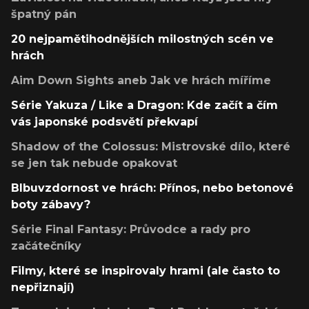
špatný pán
20 nejpamětihodnějších milostných scén ve
hrách
Aim Down Sights aneb Jak ve hrách míříme
Série Yakuza / Like a Dragon: Kde začít a čím
vás japonské podsvětí překvapí
Shadow of the Colossus: Mistrovské dílo, které
se jen tak nebude opakovat
Blbuvzdornost ve hrách: Přínos, nebo betonové
boty zábavy?
Série Final Fantasy: Průvodce a rady pro
začátečníky
Filmy, které se inspirovaly hrami (ale často to
nepřiznají)