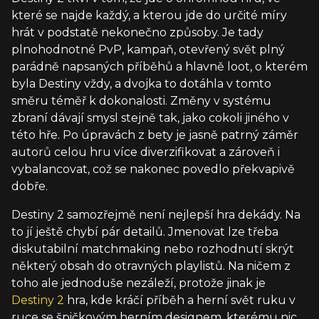
které se najde každý, a kterou jde do určité míry
hrát v podstatě nekonečno způsoby. Je tady
plnohodnotné PvP, kampaň, otevřený svět plný
parádně napsaných příběhů a hlavně loot, o kterém
byla Destiny vždy, a dvojka to dotáhla v tomto
směru téměř k dokonalosti. Změny v systému
zbraní dávají smysl stejně tak, jako cokoli jiného v
této hře. Po úpravách z bety je jasně patrný záměr
autorů celou hru více diverzifikovat a zároveň i
vybalancovat, což se nakonec povedlo překvapivě
dobře.
Destiny 2 samozřejmě není nejlepší hra dekády. Na
to jí ještě chybí pár detailů. Jmenovat lze třeba
diskutabilní matchmaking nebo rozhodnutí skrýt
některý obsah do otravných playlistů. Na ničem z
toho ale jednoduše nezáleží, protože jinak je
Destiny 2
hra, kde kráčí příběh a herní svět ruku v
ruce se špičkovým herním designem, kterému nic