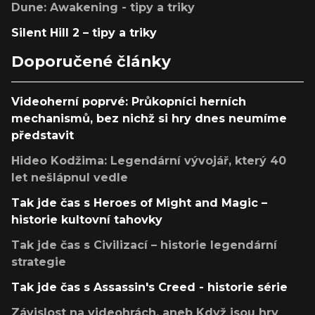
Dune: Awakening - tipy a triky
Silent Hill 2 – tipy a triky
Doporučené články
Videoherní poprvé: Průkopníci herních
mechanismů, bez nichž si hry dnes neumíme
představit
Hideo Kodžima: Legendární vývojář, který 40
let nešlápnul vedle
Tak jde čas s Heroes of Might and Magic –
historie kultovní tahovky
Tak jde čas s Civilizací – historie legendární
strategie
Tak jde čas s Assassin's Creed - historie série
Závislost na videohrách, aneb Když jsou hry