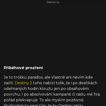
Příběhové prozření
Je to trošku paradox, ale vlastně ani nevím kde
začít.
Destiny 2
toho nabízí tolik, že i po desítkách
odehraných hodin kloužu jen po obsahovém
povrchu. I po absolvování kampaně či raidu mě hra
pořád překvapuje. To ale myslím pozitivně.
Rozhodně to není tím, že by Destiny zela i