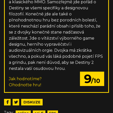
a klasického MMO. Samozřejmě jde pořád o
Destiny se všemi specifiky a designovou
filozofií. Konečně jde ale také o
plnohodnotnou hru bez porodních bolestí,
které neschází parádní obsah i příslib toho, že
se z dvojky konečně stane nadčasová
záležitost. Jde o vítězství výborného game
designu, herního vypravěčství i
audiovizuálních orgie. Dvojka má zkrátka
všechno, a pokud vás láká podobné pojetí FPS
a grindu, pak není důvod, aby se Destiny 2
nestala vaší osudovou hrou.
9
Jak hodnotíme?
/10
Ohodnoťte hru!
DISKUZE
Tagy: