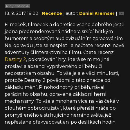
PlayStation 4
18. 9. 2017 19:00 |
Recenze
| autor:
Daniel Kremser
|
Filmeček, filmeček a do třetice všeho dobrého ještě
jedna předrenderovaná nádhera sršící břitkým
humorem a osobitým audiovizuálním zpracováním.
Ne, opravdu jste se nespletli a nečtete recenzi nové
adventury či interaktivního filmu. Čtete recenzi
Destiny 2
, pokračování hry, která se mimo jiné
proslavila absencí vyprávěného příběhu či
nedostatkem obsahu. To vše je ale věcí minulosti,
protože Destiny 2 povědomí o této značce od
základu mění. Plnohodnotný příběh, nával
parádního obsahu, opravené základní herní
mechanismy. To vše a mnohem více na vás čeká v
dlouhém dobrodružství, které přenáší hráče do
promyšleného a strhujícího herního světa, jež
nepřestane překvapovat ani po desítkách hodin.