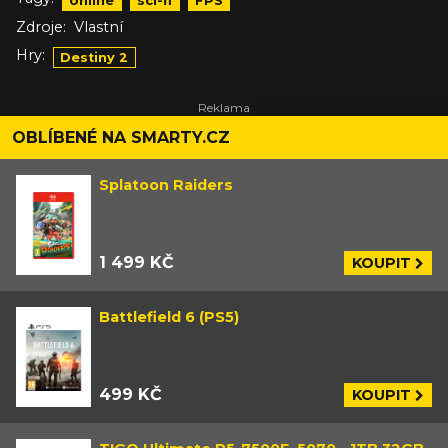
online
sci-fi
FPS
Zdroje:
Vlastní
Hry:
Destiny 2
OBLÍBENÉ NA SMARTY.CZ
Splatoon Raiders
1 499 KČ
KOUPIT
Battlefield 6 (PS5)
499 KČ
KOUPIT