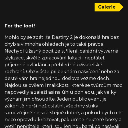
Galerie
For the loot!
Mohlo by se zdát, že Destiny 2 je dokonalá hra bez
chyb a v mnoha ohledech je to také pravda.
Nechybí úžasný pocit ze střílení, parádní výtvarná
stylizace, skvělé zpracování lokací i nepřátel,
příjemné ovládání a přehledné uživatelské
rozhraní. Obzvláště při pěkném nasvícení nebo za
deště vám hra nejednou doslova vezme dech.
Najdou se ovšem i maličkosti, které se tvůrcům moc
nepovedly a záleží asi na úhlu pohledu, jak velký
význam jim přisoudíte. Jeden public event je
zákonitě horší než ostatní, všechny striky
samozřejmě nejsou stejně dobré, a pokud bych měl
něco opravdu kritizovat, pak určitě některé bossy a
větší nepřátele, kteří jsou jen houbami, co nasávají