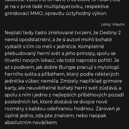
je na v prvé řadě multiplayerovku, respektive
grindovací MMO, opravdu úctyhodný výkon.
zdroj: Vlastní
Neplatí tedy často zmiňované tvrzení, že Destiny 2
nemá opodstatnění, a že si autoři mohli bohatě
vystačit s tím co měli v jedničce. Kompletně
přebudovaný herní svět a jeho principy, spolu se
čtveřicí nových lokací, vás totiž naprosto pohltí. Je
až s podivem, jak dobře Bungie pracují s mytologií
herního světa a příběhem, který podle některých
jednička vůbec neměla. Zmizely například grimoire
karty, ale neuvěřitelně bohatý herní svět zůstává, a
spolu s ním i jedno z nejlepších příběhových pozadí
posledních let, které dostává ve dvojce nové
rozměry s každou odehranou hodinou. Zároveň je
úplně jedno, zda jste znalcem, nebo naopak
absolutním nováčkem.