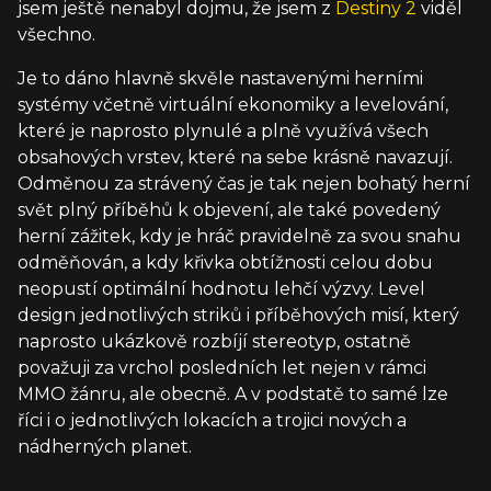
jsem ještě nenabyl dojmu, že jsem z
Destiny 2
viděl
všechno.
Je to dáno hlavně skvěle nastavenými herními
systémy včetně virtuální ekonomiky a levelování,
které je naprosto plynulé a plně využívá všech
obsahových vrstev, které na sebe krásně navazují.
Odměnou za strávený čas je tak nejen bohatý herní
svět plný příběhů k objevení, ale také povedený
herní zážitek, kdy je hráč pravidelně za svou snahu
odměňován, a kdy křivka obtížnosti celou dobu
neopustí optimální hodnotu lehčí výzvy. Level
design jednotlivých striků i příběhových misí, který
naprosto ukázkově rozbíjí stereotyp, ostatně
považuji za vrchol posledních let nejen v rámci
MMO žánru, ale obecně. A v podstatě to samé lze
říci i o jednotlivých lokacích a trojici nových a
nádherných planet.