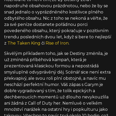
napodruhé obsahovou prázdnotou, nebo že by se
snad jednalo o vyprázdněného kostlivce plného
odbytého obsahu. Nic z toho se nekoná a věřte, že
za své peníze dostanete pořádnou porci
povedeného obsahu, který pokračuje v pozitivním
trendu posledních dvou let, když si bere to nejlepší
z
The Taken King
či
Rise of Iron
.
Skvělým příkladem toho, jak se Destiny změnila, je
už zmíněná příběhová kampaň, která je
prezentovaná klasickou formou a nepostrádá
smysluplně odvyprávěný děj. Scénář sice není extra
překvapivý, ale svou roli plní obstojně, a navíc mu
neschází perfektní humor. Váš zápas s Garym je
dobře vygradovaný s tím, že tolik epických a
dechberoucích momentů už dlouho nevykouzlila
ani žádná z Call of Duty her. Nemluvě o velkém
množství narážek na ostatní hry i popkulturu jako
takovou. Všechno to navíc trvá okolo 10 hodin, což