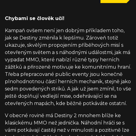
Chybami se člověk učí!
Kampaň ovšem není jen dobrým příkladem toho,
jak se Destiny změnila k lepšímu. Zároveň totiž
ukazuje, skvělým propojením příběhových misí s
otevřeným světem a s náhodnými událostmi, jak má
vypadat MMO, které nabízí různé typy herních
zážitků a přirozeně motivuje ke komunitnímu hraní.
Třeba přepracované public eventy jsou konečně
plnohodnotnou částí herních mechanik, stejně jako
sedm povedených striků. A jak už jsem zmínil, to vše
ještě doplňují vedlejší mise, odehrávající se na
otevřených mapách, kde běžně potkáváte ostatní.
V obecné rovině má Destiny 2 mnohem blíže ke
klasickému MMO než jednička. Náhodní hráči se s
vámi potkávají častěji než v minulosti a pozitivně lze