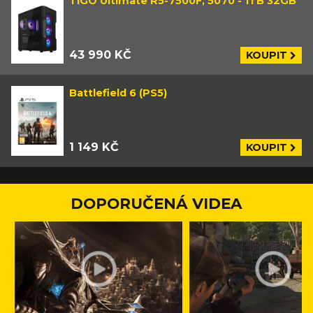
TIGO Ultimate R5-7500F, 5070 - 1TB 32GB
43 990 KČ
KOUPIT
Battlefield 6 (PS5)
1 149 KČ
KOUPIT
DOPORUČENÁ VIDEA