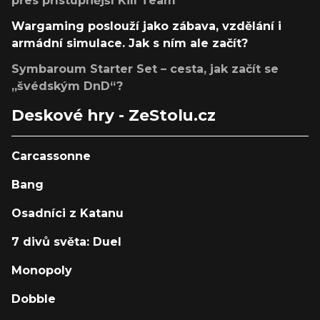
přes přístupnější Kill Team
Wargaming poslouží jako zábava, vzdělání i
armádní simulace. Jak s ním ale začít?
Symbaroum Starter Set – cesta, jak začít se
„švédským DnD“?
Deskové hry - ZeStolu.cz
Carcassonne
Bang
Osadníci z Katanu
7 divů světa: Duel
Monopoly
Dobble