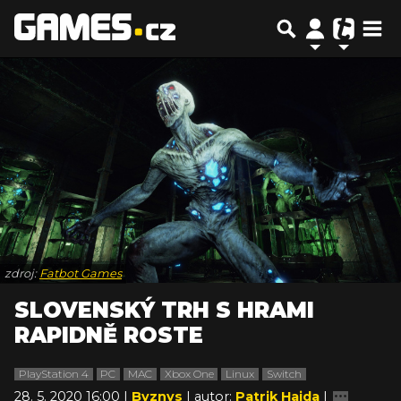
zdroj:
Fatbot Games
SLOVENSKÝ TRH S HRAMI
RAPIDNĚ ROSTE
PlayStation 4
PC
MAC
Xbox One
Linux
Switch
28. 5. 2020 16:00 |
Byznys
| autor:
Patrik Hajda
|