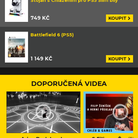
Stojan s Chlazením pro PS5 Slim bílý
749 KČ
KOUPIT
Battlefield 6 (PS5)
1 149 KČ
KOUPIT
DOPORUČENÁ VIDEA