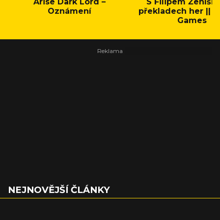
Arise Dark Lord –
S Filipem Ženíšk
Oznámení
překladech her || C
Games
NEJNOVĚJŠÍ ČLÁNKY