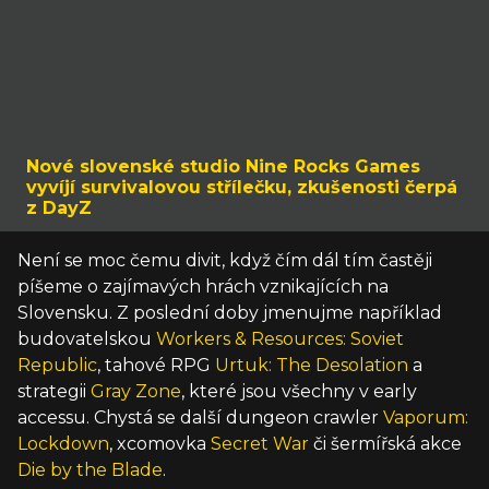
Nové slovenské studio Nine Rocks Games
vyvíjí survivalovou střílečku, zkušenosti čerpá
z DayZ
Není se moc čemu divit, když čím dál tím častěji
píšeme o zajímavých hrách vznikajících na
Slovensku. Z poslední doby jmenujme například
budovatelskou
Workers & Resources: Soviet
Republic
, tahové RPG
Urtuk: The Desolation
a
strategii
Gray Zone
, které jsou všechny v early
accessu. Chystá se další dungeon crawler
Vaporum:
Lockdown
, xcomovka
Secret War
či šermířská akce
Die by the Blade
.