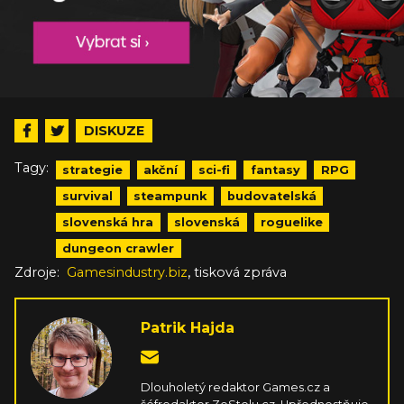
DISKUZE
Tagy:
strategie
akční
sci-fi
fantasy
RPG
survival
steampunk
budovatelská
slovenská hra
slovenská
roguelike
dungeon crawler
,
Zdroje:
Gamesindustry.biz
tisková zpráva
Patrik Hajda
Dlouholetý redaktor Games.cz a