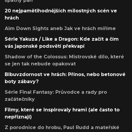
špatný pán
20 nejpamětihodnějších milostných scén ve
hrách
Aim Down Sights aneb Jak ve hrách míříme
Série Yakuza / Like a Dragon: Kde začít a čím
vás japonské podsvětí překvapí
Shadow of the Colossus: Mistrovské dílo, které
se jen tak nebude opakovat
Blbuvzdornost ve hrách: Přínos, nebo betonové
boty zábavy?
Série Final Fantasy: Průvodce a rady pro
začátečníky
Filmy, které se inspirovaly hrami (ale často to
nepřiznají)
Z porodnice do hrobu, Paul Rudd a mateřské