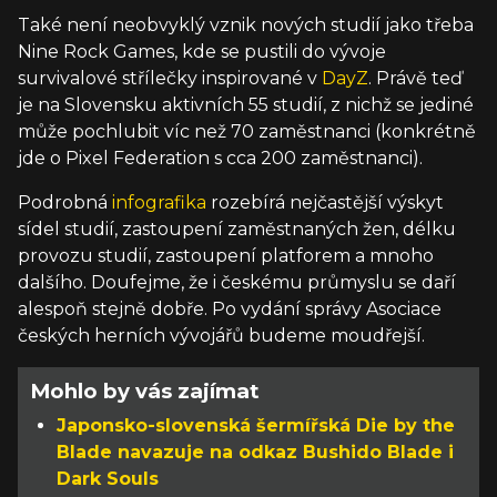
Také není neobvyklý vznik nových studií jako třeba
Nine Rock Games, kde se pustili do vývoje
survivalové střílečky inspirované v
DayZ
. Právě teď
je na Slovensku aktivních 55 studií, z nichž se jediné
může pochlubit víc než 70 zaměstnanci (konkrétně
jde o Pixel Federation s cca 200 zaměstnanci).
Podrobná
infografika
rozebírá nejčastější výskyt
sídel studií, zastoupení zaměstnaných žen, délku
provozu studií, zastoupení platforem a mnoho
dalšího. Doufejme, že i českému průmyslu se daří
alespoň stejně dobře. Po vydání správy Asociace
českých herních vývojářů budeme moudřejší.
Mohlo by vás zajímat
Japonsko-slovenská šermířská Die by the
Blade navazuje na odkaz Bushido Blade i
Dark Souls