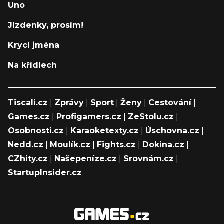
Uno
Jízdenky, prosím!
Krycí jména
Na křídlech
Tiscali.cz
|
Zprávy
|
Sport
|
Ženy
|
Cestování
|
Games.cz
|
Profigamers.cz
|
ZeStolu.cz
|
Osobnosti.cz
|
Karaoketexty.cz
|
Úschovna.cz
|
Nedd.cz
|
Moulík.cz
|
Fights.cz
|
Dokina.cz
|
CZhity.cz
|
Našepeníze.cz
|
Srovnám.cz
|
StartupInsider.cz