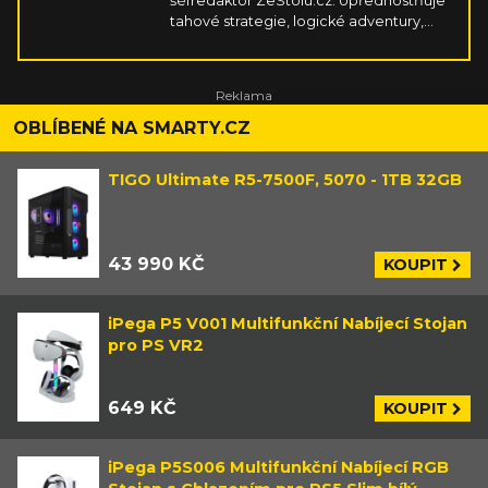
šéfredaktor ZeStolu.cz. Upřednostňuje
tahové strategie, logické adventury,
survivaly, simulátory, závody a cokoliv,
co vyplodí kreativní indie scéna. Hraje
na PC, PSku, Switchi, mobilu a Steam
Decku. V rámci stolních her miluje
příběhové koopy s kampaněmi a velmi
OBLÍBENÉ NA SMARTY.CZ
hutné strategie zavařující mozek.
TIGO Ultimate R5-7500F, 5070 - 1TB 32GB
43 990 KČ
KOUPIT
iPega P5 V001 Multifunkční Nabíjecí Stojan
pro PS VR2
649 KČ
KOUPIT
iPega P5S006 Multifunkční Nabíjecí RGB