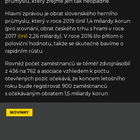
průmyslu, který zřejmě jen tak neopadne.
Hlavní zprávou je obrat slovenského herního
průmyslu, který v roce 2019 činil 1,4 miliardy korun
(pro srovnání, obrat českého trhu s hrami v roce
2017
činil
2,26 miliardy). V roce 2016 šlo přitom o
poloviční hodnotu, takže se skutečně bavíme o
rapidním růstu.
Rovněž počet zaměstnanců se téměř zdvojnásobil
z 436 na 762 a asociace vzhledem k počtu
otevřených pozic očekává, že koncem letošního
roku bude registrovat 900 zaměstnanců
s očekávaným obratem 1,5 miliardy korun.
NOVINKY