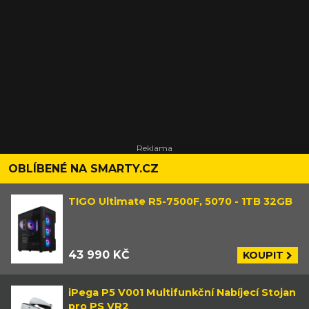
OBLÍBENÉ NA SMARTY.CZ
TIGO Ultimate R5-7500F, 5070 - 1TB 32GB
43 990 KČ
KOUPIT
iPega P5 V001 Multifunkční Nabíjecí Stojan
pro PS VR2