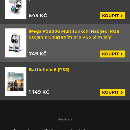
649 KČ
KOUPIT
iPega P5S006 Multifunkční Nabíjecí RGB
Stojan s Chlazením pro PS5 Slim bílý
749 KČ
KOUPIT
Battlefield 6 (PS5)
1 149 KČ
KOUPIT