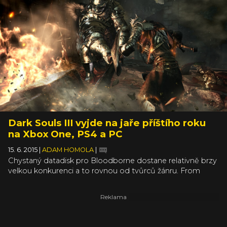
Dark Souls III vyjde na jaře příštího roku
na Xbox One, PS4 a PC
15. 6. 2015
|
ADAM HOMOLA
|
Chystaný datadisk pro Bloodborne dostane relativně brzy
velkou konkurenci a to rovnou od tvůrců žánru. From
Software se vrací s velkým kalibrem: Dark Souls III. O hře
jsme z několika leaků a hlavně jednoho obrázku slyšeli už
předtím, ale teď to máme potvrzeno z oficiálních úst
prostřednictvím prvního traileru. A teď víme, že se do
temné fantasy RPG akce ponoříme na jaře 2016.