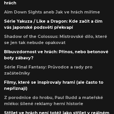
hrách
Aim Down Sights aneb Jak ve hrách míříme
Série Yakuza / Like a Dragon: Kde začít a čím
vás japonské podsvětí překvapí
Shadow of the Colossus: Mistrovské dílo, které
se jen tak nebude opakovat
Blbuvzdornost ve hrách: Přínos, nebo betonové
boty zábavy?
Série Final Fantasy: Průvodce a rady pro
začátečníky
Filmy, které se inspirovaly hrami (ale často to
nepřiznají)
Z porodnice do hrobu, Paul Rudd a mateřské
mléko: šílené reklamy herní historie
Střílet ve hrách není totéž jako střílet v reálném