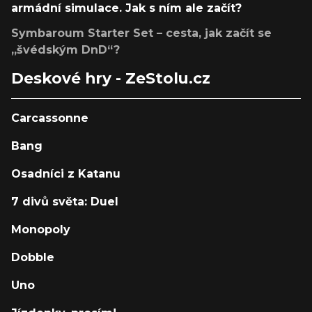
armádní simulace. Jak s ním ale začít?
Symbaroum Starter Set – cesta, jak začít se
„švédským DnD“?
Deskové hry - ZeStolu.cz
Carcassonne
Bang
Osadníci z Katanu
7 divů světa: Duel
Monopoly
Dobble
Uno