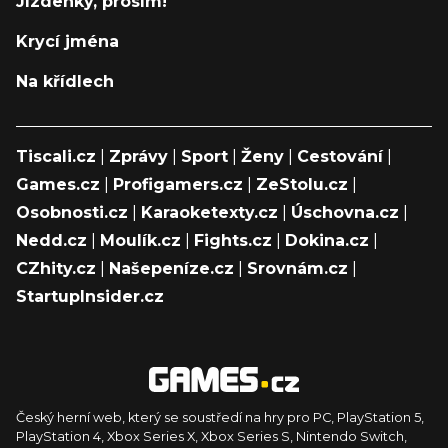
Jízdenky, prosím!
Krycí jména
Na křídlech
Tiscali.cz
|
Zprávy
|
Sport
|
Ženy
|
Cestování
|
Games.cz
|
Profigamers.cz
|
ZeStolu.cz
|
Osobnosti.cz
|
Karaoketexty.cz
|
Úschovna.cz
|
Nedd.cz
|
Moulík.cz
|
Fights.cz
|
Dokina.cz
|
CZhity.cz
|
Našepeníze.cz
|
Srovnám.cz
|
StartupInsider.cz
Český herní web, který se soustředí na hry pro PC, PlayStation 5,
PlayStation 4, Xbox Series X, Xbox Series S, Nintendo Switch,