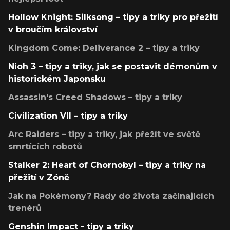
Hollow Knight: Silksong – tipy a triky pro přežití
v broučím království
Kingdom Come: Deliverance 2 – tipy a triky
Nioh 3 – tipy a triky, jak se postavit démonům v
historickém Japonsku
Assassin's Creed Shadows – tipy a triky
Civilization VII – tipy a triky
Arc Raiders – tipy a triky, jak přežít ve světě
smrtících robotů
Stalker 2: Heart of Chornobyl – tipy a triky na
přežití v Zóně
Jak na Pokémony? Rady do života začínajících
trenérů
Genshin Impact - tipy a triky