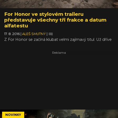
For Honor ve stylovém traileru
představuje všechny tři frakce a datum
alfatestu
17. 8. 2016
|
ALEŠ SMUTNÝ
|
Z For Honor se začíná klubat velmi zajímavý titul. Už dříve
jsme představili zápletku kampaně, která odůvodňuje,
proč se do sebe pouští tři časově i místně nesouvisející
typy bojovníků – Vikingové, rytíři a samurajové. Nové
video celkem jednoduše podtrhuje specifika, která leží za
příběhem každé z frakcí a k tomu ukazuje i nové typy
bojovníků. U Vikingů si všimnete kopinice se štítem
(Valkýra), u samurajů zase třeba mrštného chlapíka
s naginatou (Nobuši) či tlouštíka s kanabó (Šugoki).
NOVINKY