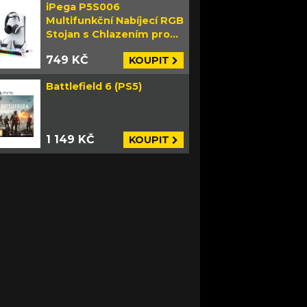
iPega P5S006
Multifunkční Nabíjecí RGB
Stojan s Chlazením pro
PS5 Slim bílý
749 KČ
KOUPIT
Battlefield 6 (PS5)
1 149 KČ
KOUPIT