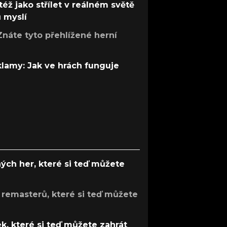
též jako střílet v reálném světě
ů myslí
Znáte tyto přehlížené herní
 klamy: Jak ve hrách funguje
ých her, které si teď můžete
 remasterů, které si teď můžete
k, které si teď můžete zahrát