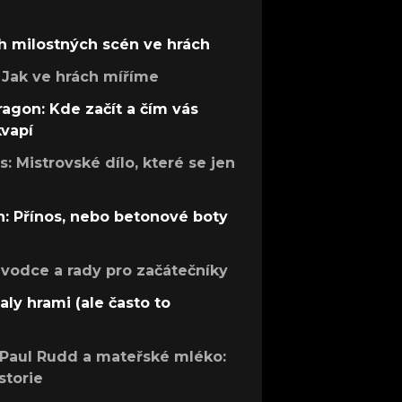
h milostných scén ve hrách
Jak ve hrách míříme
ragon: Kde začít a čím vás
kvapí
: Mistrovské dílo, které se jen
: Přínos, nebo betonové boty
růvodce a rady pro začátečníky
aly hrami (ale často to
 Paul Rudd a mateřské mléko:
storie