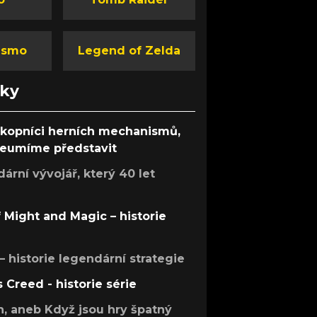
ismo
Legend of Zelda
nky
ůkopníci herních mechanismů,
 neumíme představit
rní vývojář, který 40 let
f Might and Magic – historie
 – historie legendární strategie
s Creed - historie série
h, aneb Když jsou hry špatný