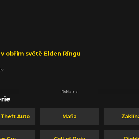
y v obřím světě Elden Ringu
tví
rie
 Theft Auto
Mafia
Zaklín
ar Cry
Call of Duty
Diabl