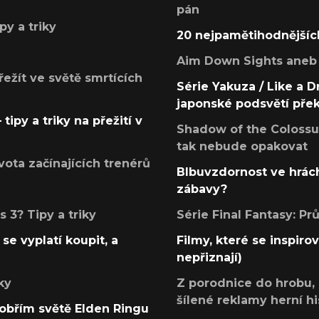
pán
py a triky
20 nejpamětihodnějšíc
Aim Down Sights aneb 
přežít ve světě smrtících
Série Yakuza / Like a D
japonské podsvětí pře
tipy a triky na přežití v
Shadow of the Colossus
tak nebude opakovat
ota začínajících trenérů
Blbuvzdornost ve hrách
zábavy?
 3? Tipy a triky
Série Final Fantasy: P
se vyplatí koupit, a
Filmy, které se inspirov
nepřiznají)
ky
Z porodnice do hrobu,
šílené reklamy herní hi
v obřím světě Elden Ringu