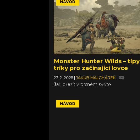
NÁVOD
Monster Hunter Wilds – tipy
triky pro začínající lovce
27. 2. 2025
|
JAKUB MALCHÁREK
|
Jak přežít v drsném světě
NÁVOD