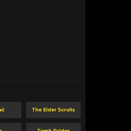
ač
The Elder Scrolls
o
Tomb Raider