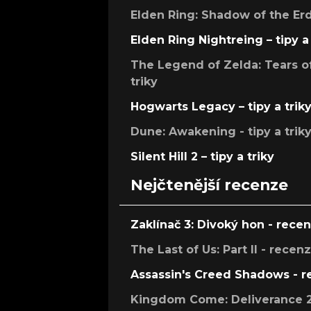
Elden Ring: Shadow of the Erdt
Elden Ring Nightreing – tipy a 
The Legend of Zelda: Tears of
triky
Hogwarts Legacy – tipy a trik
Dune: Awakening - tipy a trik
Silent Hill 2 – tipy a triky
Nejčtenější recenze
Zaklínač 3: Divoký hon - rece
The Last of Us: Part II - recen
Assassin's Creed Shadows - 
Kingdom Come: Deliverance 2