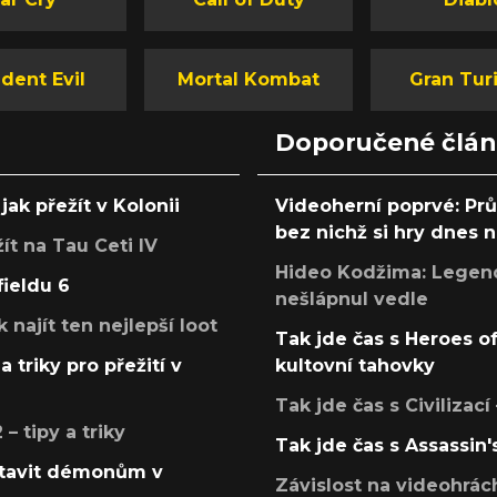
dent Evil
Mortal Kombat
Gran Tur
Doporučené člá
jak přežít v Kolonii
Videoherní poprvé: Pr
bez nichž si hry dnes
žít na Tau Ceti IV
Hideo Kodžima: Legendá
fieldu 6
nešlápnul vedle
k najít ten nejlepší loot
Tak jde čas s Heroes o
a triky pro přežití v
kultovní tahovky
Tak jde čas s Civilizací
 tipy a triky
Tak jde čas s Assassin'
postavit démonům v
Závislost na videohrác