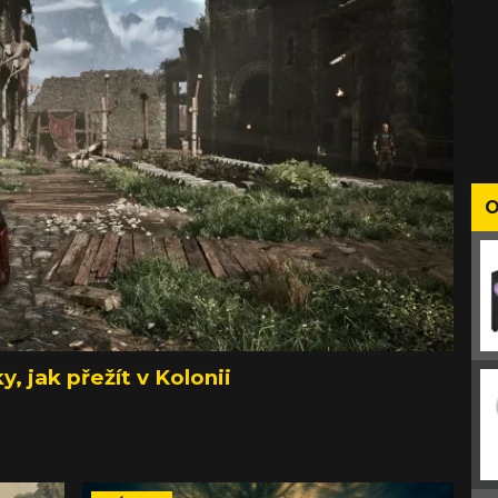
O
y, jak přežít v Kolonii