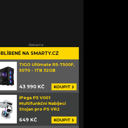
BLÍBENÉ NA SMARTY.CZ
TIGO Ultimate R5-7500F,
5070 - 1TB 32GB
43 990 KČ
KOUPIT
iPega P5 V001
Multifunkční Nabíjecí
Stojan pro PS VR2
649 KČ
KOUPIT