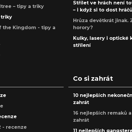
Střílet ve hrách není to
ree – tipy a triky
– i když si to dost hráč
triky
Hrůza devětkrát jinak. 
 the Kingdom - tipy a
horory?
Kulky, lasery i optické
y
střílení
y
Co si zahrát
nze
10 nejlepších nekonečn
zahrát
ze
16 nejlepších remaků a
recenze
zahrát
 - recenze
11 nejlepších gangstere