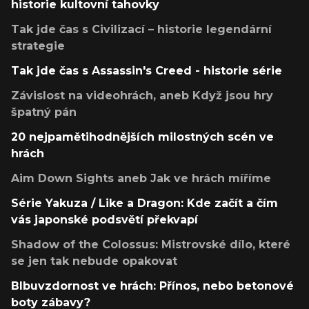
historie kultovní tahovky
Tak jde čas s Civilizací – historie legendární
strategie
Tak jde čas s Assassin's Creed - historie série
Závislost na videohrách, aneb Když jsou hry
špatný pán
20 nejpamětihodnějších milostných scén ve
hrách
Aim Down Sights aneb Jak ve hrách míříme
Série Yakuza / Like a Dragon: Kde začít a čím
vás japonské podsvětí překvapí
Shadow of the Colossus: Mistrovské dílo, které
se jen tak nebude opakovat
Blbuvzdornost ve hrách: Přínos, nebo betonové
boty zábavy?