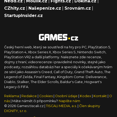
Nedd.cz
|
Moulík.cz
|
Fights.cz
|
Dokina.cz
|
CZhity.cz
|
Našepeníze.cz
|
Srovnám.cz
|
StartupInsider.cz
Český herní web, který se soustředí na hry pro PC, PlayStation 5,
PlayStation 4, Xbox Series X, Xbox Series S, Nintendo Switch,
PlayStation VR2 a další platformy. Naleznete zde recenze,
dojmy z hraní, videorecenze i pravidelné novinky, stejně jako
podcasty, rozsáhlou databázi her a speciály k očekávaným hrám
ze sérií jako Assassin's Creed, Call of Duty, Grand Theft Auto, The
Legend of Zelda, Final Fantasy, Kingdom Come: Deliverance,
Diablo, Stalker, The Elder Scrolls, Baldur's Gate, Hogwart's
Legacy či FIFA.
Reklama
|
Redakce
|
Cookies
|
Osobní údaje
|
Kodex
|
Kontakt
|
O
nás
| Máte námět či připomínku?
Napište nám
© 2026 Games.tiscali.cz |
TISCALI MEDIA, a.s.
|
Člen skupiny
DIGNITY, s.r.o.