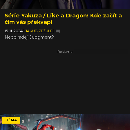
Série Yakuza / Like a Dragon: Kde začít a
čím vás překvapí
15. 11. 2024
|
JAKUB ŽEŽULE
|
Nebo raději Judgment?
TÉMA