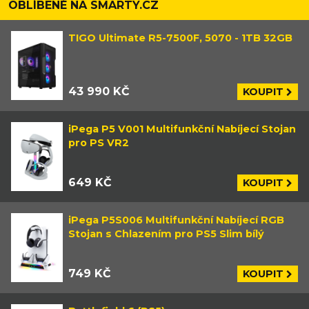
OBLÍBENÉ NA SMARTY.CZ
TIGO Ultimate R5-7500F, 5070 - 1TB 32GB
43 990 KČ
KOUPIT
iPega P5 V001 Multifunkční Nabíjecí Stojan
pro PS VR2
649 KČ
KOUPIT
iPega P5S006 Multifunkční Nabíjecí RGB
Stojan s Chlazením pro PS5 Slim bílý
749 KČ
KOUPIT