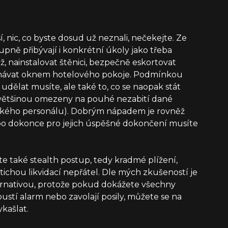
 nic, co byste dosud už neznali, nečekejte. Ze
pně přibývají i konkrétní úkoly jako třeba
ž, nainstalovat štěnici, bezpečně eskortovat
hávat oknem hotelového pokoje. Podmínkou
 udělat musíte, ale také to, co se naopak stát
ou většinou omezeny na pouhé nezabití dané
ařského personálu). Dobrým nápadem je rovněž
ebo dokonce pro jejich úspěšné dokončení musíte
te také stealth postup, tedy kradmé plížení,
chou likvidací nepřátel. Dle mých zkušeností je
ternativou, protože pokud dokážete všechny
pustí alarm nebo zavolají posily, můžete se na
kašlat.