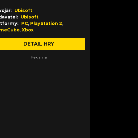
ojář:
Ubisoft
davatel:
Ubisoft
atformy:
PC
,
PlayStation 2
,
meCube
,
Xbox
DETAIL HRY