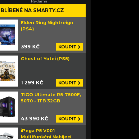
BLÍBENÉ NA SMARTY.CZ
Elden Ring Nightreign
(PS4)
399 KČ
KOUPIT
Ghost of Yotei (PS5)
1 299 KČ
KOUPIT
TIGO Ultimate R5-7500F,
5070 - 1TB 32GB
43 990 KČ
KOUPIT
iPega P5 V001
Multifunkční Nabíjecí