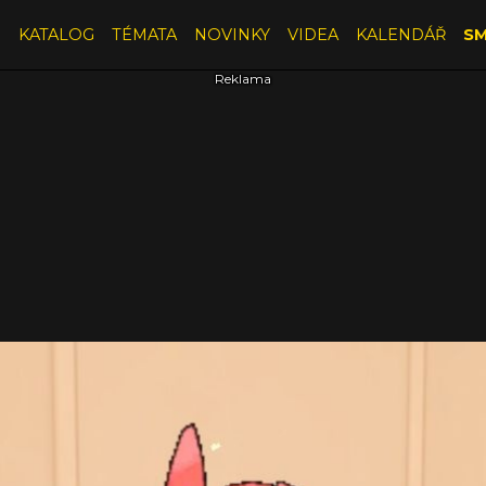
E
KATALOG
TÉMATA
NOVINKY
VIDEA
KALENDÁŘ
SM