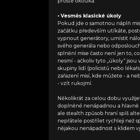
prostě okouká.
•
Vesměs klasické úkoly
Pokud jde o samotnou náplň misí,
začátku především utíkáte, postu
vypnout generátory, umístit nálo
svého generála nebo odposlouc
splnění mise často není jen to, co
nesmí - ačkoliv tyto „úkoly“ js
skupiny lidí (policistů nebo lék
zařazení misí, kde můžete - a n
- vzít rukojmí.
Několikrát za celou dobu využije
doplněné nenápadnou a hlavně ti
ale stealth způsob hraní spíš al
nepřátele postřílet rychleji než s
nějakou nenápadnost s klidem vy