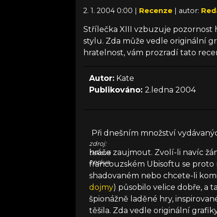
2. 1. 2004 0:00 |
Recenze
| autor:
Red
Střílečka XIII vzbuzuje pozornos
stylu. Zda může vedle originální g
hratelnost, vám prozradí tato rece
Autor:
Kate
Publikováno:
2.ledna 2004
Při dnešním množství vydávanýc
zdroj:
hráče zaujmout. Zvolí-li navíc žá
tisková
zpráva
francouzském Ubisoftu se proto r
shadovaném nebo chcete-li komi
dojmy
) působilo velice dobře, a 
špionážně laděné hry, inspirova
těšila. Zda vedle originální grafi