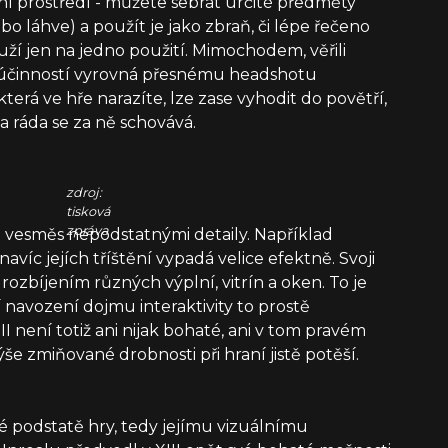
vní prostředí - můžete sebrat určité předměty
ebo láhve) a použít je jako zbraň, či lépe řečeno
ouží jen na jedno použití. Mimochodem, věřili
i účinností vyrovná přesnému headshotu
která ve hře narazíte, lze zase vyhodit do povětří,
a ráda se za ně schovává.
zdroj:
tisková
zpráva
 a vesměs nepodstatnými detaily. Například
navíc jejích tříštění vypadá velice efektně. Svoji
rozbíjením různých výplní, vitrín a oken. To je
ní navození dojmu interaktivity to prostě
I není totiž ani nijak bohaté, ani v tom pravém
výše zmiňované drobnosti při hraní jistě potěší.
é podstatě hry, tedy jejímu vizuálnímu