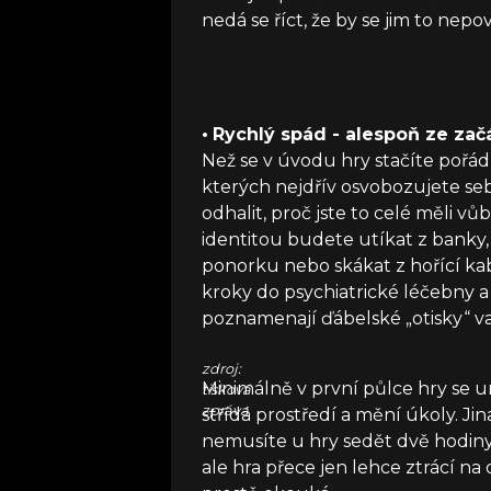
nedá se říct, že by se jim to nepo
•
Rychlý spád - alespoň ze zač
Než se v úvodu hry stačíte pořádn
kterých nejdřív osvobozujete seb
odhalit, proč jste to celé měli 
identitou budete utíkat z banky,
ponorku nebo skákat z hořící ka
kroky do psychiatrické léčebny a
poznamenají ďábelské „otisky“ va
zdroj:
Minimálně v první půlce hry se ur
tisková
zpráva
střídá prostředí a mění úkoly. Ji
nemusíte u hry sedět dvě hodin
ale hra přece jen lehce ztrácí na