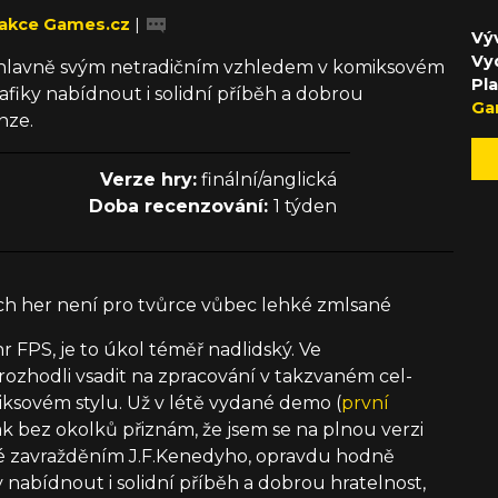
akce Games.cz
|
Výv
Vy
t hlavně svým netradičním vzhledem v komiksovém
Pl
rafiky nabídnout i solidní příběh a dobrou
Ga
nze.
Verze hry:
finální/anglická
Doba recenzování:
1 týden
h her není pro tvůrce vůbec lehké zmlsané
nr FPS, je to úkol téměř nadlidský. Ve
ozhodli vsadit na zpracování v takzvaném cel-
ksovém stylu. Už v létě vydané demo (
první
tak bez okolků přiznám, že jsem se na plnou verzi
né zavražděním J.F.Kenedyho, opravdu hodně
ky nabídnout i solidní příběh a dobrou hratelnost,