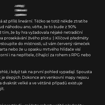
zdroj:
zdroj:
zdroj:
tisková
tisková
tisková
zpráva
zpráva
zpráva
 až příliš lineární. Těžko se totiž někde ztratíte
ud náhodou ano, věřte, že to bude z 90%
tím, že by hra vyžadovala nějaké netradiční
 prosekávání živého plotu :) Klíčové předměty
 vstoupíte do místnosti, už vám červený rámeček
karta nebo že u opasku mrtvého hlídače visí
rní i na nepřítele, číhající za rohem s RPG nebo
ehlé, i když tak na první pohled vypadají. Spousta
ek je slepých. Dokonce ani venkovní mapy nejsou
dvakrát velké a ve většině případů existuje
ít.