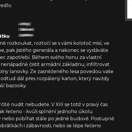
vedlo.
zdroj:
zdroj:
zdroj:
tisková
tisková
tisková
zpráva
zpráva
zpráva
átku
ě rozkoukat, roztočí se s vámi kolotoč misí, ve
e, pak jistého generála a nakonec se vydáváte
vůbec zapotřebí. Během svého honu za vlastní
 nenápadně čistit armádní základnu, infiltrovat
biny lanovky. Ze zasněženého lesa povedou vaše
 odtud dál přes rozpálený kaňon, který navždy
ší bazooky.
čitě nudit nebudete. V XIII se totiž v pravý čas
nak řečeno - kvůli splnění jednoho úkolu
y nebo pobíhat stále po jedné budově. Postupně
 obrátkách i zábavnosti, nebo se lépe řečeno