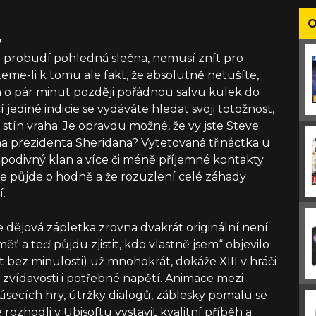
O
y
nu probudí pohledná slečna, nemusí znít pro
teme-li k tomu ale fakt, že absolutně netušíte,
en o pár minut později pořádnou salvu kulek do
í jediné indicie se vydáváte hledat svoji totožnost,
tín vraha. Je opravdu možné, že vy jste Steve
na prezidenta Sheridana? Vytetovaná třináctka u
 podivný klan a více či méně příjemné kontakty
hře půjde o hodně a že rozuzlení celé záhady
í.
 dějová zápletka zrovna dvakrát originální není.
ěť a teď půjdu zjistit, kdo vlastně jsem“ objevilo
t bez minulosti) už mnohokrát, dokáže XIII v hráči
 zvídavosti i potřebné napětí. Animace mezi
 úsecích hry, útržky dialogů, záblesky pomalu se
rozhodli v Ubisoftu vystavit kvalitní příběh a