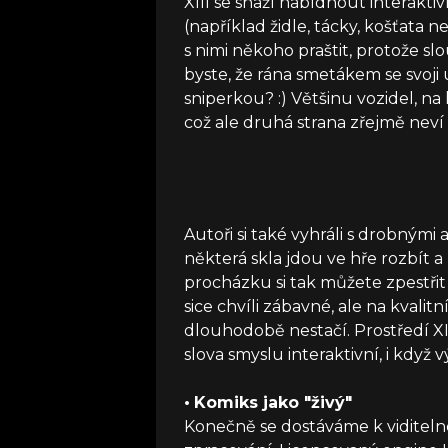
XIII se snaží nabídnout interakti
(například židle, tácky, košťata n
s nimi někoho praštit, protože sl
byste, že rána smetákem se svoj
sniperkou? :) Většinu vozidel, na 
což ale druhá strana zřejmě neví 
Autoři si také vyhráli s drobnými
některá skla jdou ve hře rozbít a 
procházku si tak můžete zpestřit 
sice chvíli zábavné, ale na kvalit
dlouhodobě nestačí. Prostředí XII
slova smyslu interaktivní, i když 
•
Komiks jako "živý"
Konečně se dostáváme k viditeln