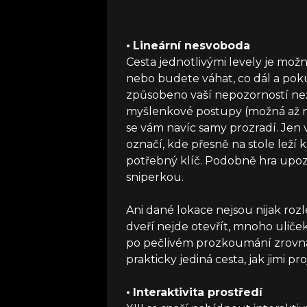
•
Lineární nesvoboda
Cesta jednotlivými levely je možná
nebo budete váhat, co dál a pok
způsobeno vaší nepozorností než 
myšlenkové postupy (možná až na
se vám navíc samy prozradí. Jen
označí, kde přesně na stole leží 
potřebný klíč. Podobně hra upozo
sniperkou.
Ani dané lokace nejsou nijak rozl
dveří nejde otevřít, mnoho ulič
po pečlivém prozkoumání zrovna 
prakticky jediná cesta, jak jimi proj
•
Interaktivita prostředí