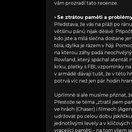
vám prozradí tato recenze.
•
Se ztrátou paměti a problém
Představa, že vás na pláži po rá
většinu pánů nijak děsivě. Připoč
kdo jste a milá slečna dostane j
těla, idylka je rázem v háji. Pomoc
na kterou záhy padá neochvějný s
Rowland, který spáchal atentát 
krku, pletky s FBI, vzpomínky na
v armádě dávají tušit, že v této 
potrvá víc než jen pár hodin hran
Upřímně si ale musíme přiznat, že
Přestože se téma „ztratil jsem pam
ve hrách (Chaser) i filmech (Agen
udržovat po celou dobu jiskřičku
jednotlivými levely a v klíčových
vracející paměti – na tom všem se 