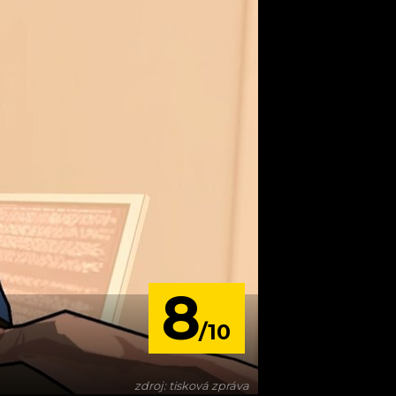
8
/10
zdroj: tisková zpráva