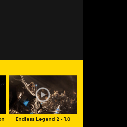
on
Endless Legend 2 - 1.0
Mafia: The Old Co
Man of Honor Ga