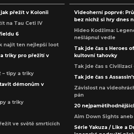
jak přežít v Kolonii
Videoherní poprvé: Pr
bez nichž si hry dnes
žít na Tau Ceti IV
Hideo Kodžima: Legendá
fieldu 6
nešlápnul vedle
k najít ten nejlepší loot
Tak jde čas s Heroes o
a triky pro přežití v
kultovní tahovky
Tak jde čas s Civilizací
 tipy a triky
Tak jde čas s Assassin'
postavit démonům v
Závislost na videohrác
pán
py a triky
20 nejpamětihodnějšíc
Aim Down Sights aneb 
přežít ve světě smrtících
Série Yakuza / Like a D