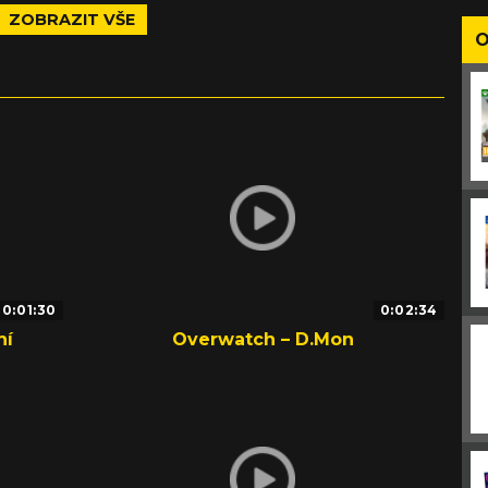
ZOBRAZIT VŠE
O
0:01:30
0:02:34
ní
Overwatch – D.Mon