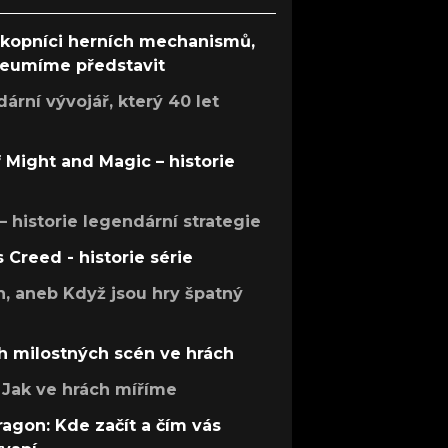
ůkopníci herních mechanismů,
 neumíme představit
rní vývojář, který 40 let
f Might and Magic – historie
 – historie legendární strategie
s Creed - historie série
h, aneb Když jsou hry špatný
h milostných scén ve hrách
Jak ve hrách míříme
ragon: Kde začít a čím vás