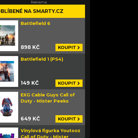
BLÍBENÉ NA SMARTY.CZ
Battlefield 6
898 KČ
KOUPIT
Battlefield 1 (PS4)
149 KČ
KOUPIT
EXG Cable Guys Call of
Duty - Mister Peeks
649 KČ
KOUPIT
Vinylová figurka Youtooz
Call of Duty - Mister