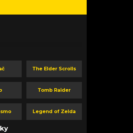
ač
The Elder Scrolls
o
Tomb Raider
ismo
Legend of Zelda
nky