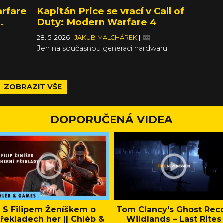
rfare
Kapitán Price se vrací v Call of
.
Duty: Modern Warfare 4
28. 5. 2026
|
JAKUB MALCHÁREK
|
Jen na současnou generaci hardwaru
ZOBRAZIT VŠE
DOPORUČENÁ VIDEA
S Filipem Ženíškem o
Tom Clancy's Ghost Rec
řekladech her || Chléb &
Wildlands – Last Rites