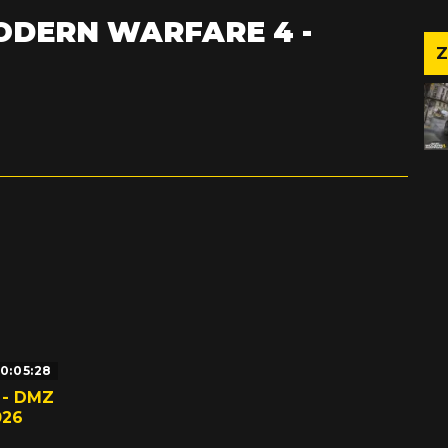
ODERN WARFARE 4 -
Z
0:05:28
 - DMZ
026