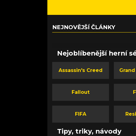
NEJNOVĚJŠÍ ČLÁNKY
Nejoblíbenější herní sé
Assassin's Creed
Grand
Fallout
F
FIFA
Resi
Tipy, triky, návody