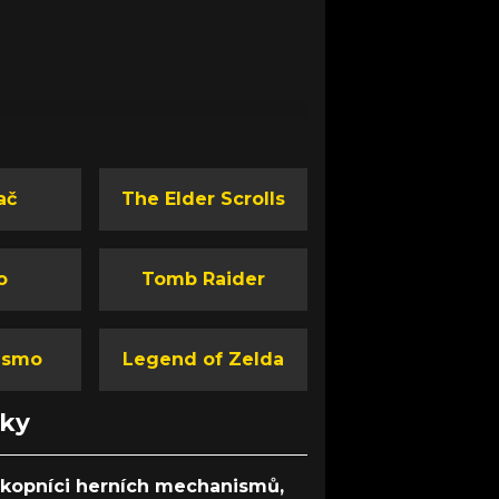
ač
The Elder Scrolls
o
Tomb Raider
ismo
Legend of Zelda
nky
ůkopníci herních mechanismů,