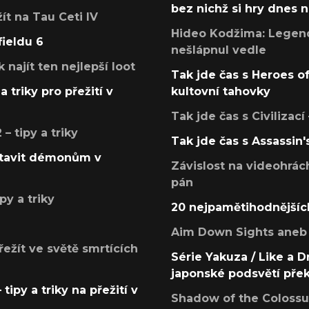
bez nichž si hry dnes
žít na Tau Ceti IV
Hideo Kodžima: Legendá
fieldu 6
nešlápnul vedle
k najít ten nejlepší loot
Tak jde čas s Heroes o
a triky pro přežití v
kultovní tahovky
Tak jde čas s Civilizací
 tipy a triky
Tak jde čas s Assassin'
postavit démonům v
Závislost na videohrác
pán
py a triky
20 nejpamětihodnějšíc
Aim Down Sights aneb 
přežít ve světě smrtících
Série Yakuza / Like a D
japonské podsvětí pře
tipy a triky na přežití v
Shadow of the Colossus