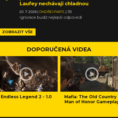
Laufey nechávají chladnou
20. 7. 2026
|
ONDŘEJ PARTL
|
Ignorace budiž nejlepší odpovědí
ZOBRAZIT VŠE
DOPORUČENÁ VIDEA
Endless Legend 2 - 1.0
Mafia: The Old Country 
Man of Honor Gamepla