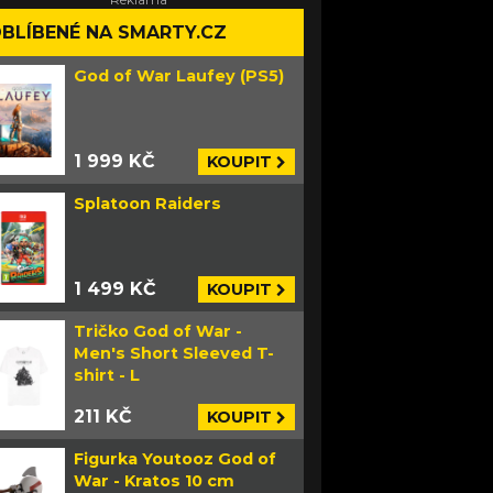
BLÍBENÉ NA SMARTY.CZ
God of War Laufey (PS5)
1 999 KČ
KOUPIT
Splatoon Raiders
1 499 KČ
KOUPIT
Tričko God of War -
Men's Short Sleeved T-
shirt - L
211 KČ
KOUPIT
Figurka Youtooz God of
War - Kratos 10 cm