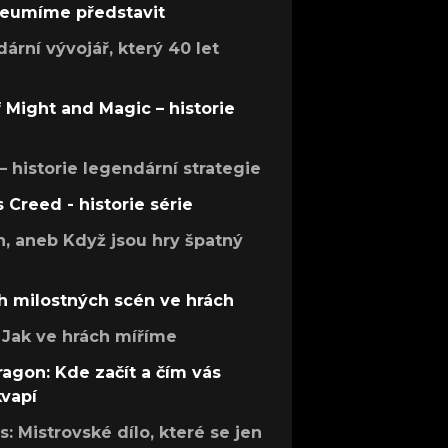
 neumíme představit
rní vývojář, který 40 let
f Might and Magic – historie
 – historie legendární strategie
s Creed - historie série
h, aneb Když jsou hry špatný
h milostných scén ve hrách
Jak ve hrách míříme
ragon: Kde začít a čím vás
kvapí
: Mistrovské dílo, které se jen