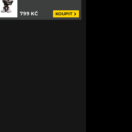
799 KČ
KOUPIT