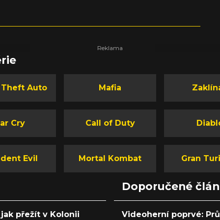
rie
 Theft Auto
Mafia
Zaklín
ar Cry
Call of Duty
Diabl
dent Evil
Mortal Kombat
Gran Tur
Doporučené člá
jak přežít v Kolonii
Videoherní poprvé: Pr