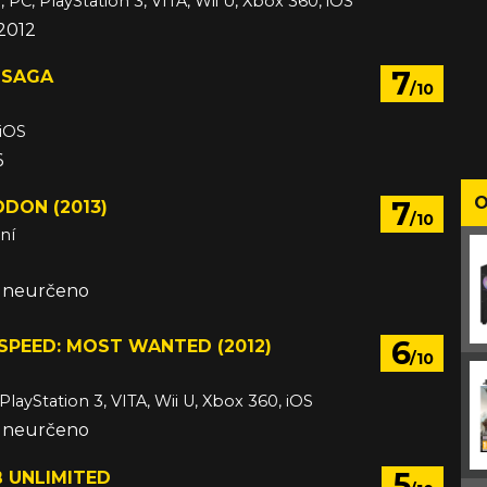
 PC, PlayStation 3, VITA, Wii U, Xbox 360, iOS
 2012
7
 SAGA
/10
 iOS
6
O
7
DON (2013)
/10
ní
e neurčeno
6
SPEED: MOST WANTED (2012)
/10
PlayStation 3, VITA, Wii U, Xbox 360, iOS
e neurčeno
5
 UNLIMITED