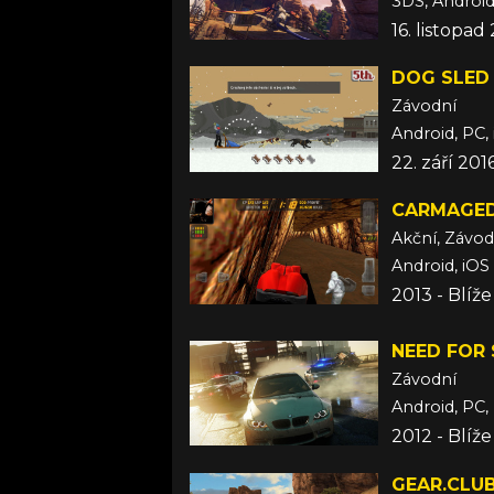
3DS, Android,
16. listopad
DOG SLED
Závodní
Android, PC,
22. září 201
CARMAGED
Akční, Závod
Android, iOS
2013 - Blíž
NEED FOR 
Závodní
Android, PC, 
2012 - Blíž
GEAR.CLUB