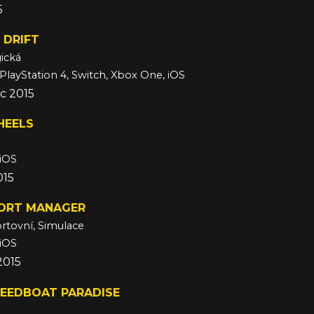
5
 DRIFT
ická
 PlayStation 4, Switch, Xbox One, iOS
c 2015
HEELS
 iOS
015
ORT MANAGER
rtovní, Simulace
 iOS
2015
PEEDBOAT PARADISE