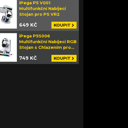
iPega P5 V001
Multifunkční Nabíjecí
Stojan pro PS VR2
649 KČ
KOUPIT
iPega P5S006
Multifunkční Nabíjecí RGB
Stojan s Chlazením pro
PS5 Slim bílý
749 KČ
KOUPIT