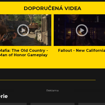
DOPORUČENÁ VIDEA
Mafia: The Old Country -
Fallout - New Californi
Man of Honor Gameplay
rie