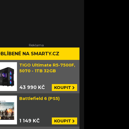
BLÍBENÉ NA SMARTY.CZ
TIGO Ultimate R5-7500F,
5070 - 1TB 32GB
43 990 KČ
KOUPIT
Battlefield 6 (PS5)
1 149 KČ
KOUPIT