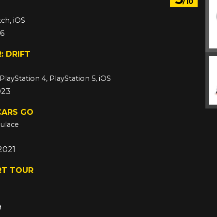
/10
tch, iOS
16
: DRIFT
PlayStation 4, PlayStation 5, iOS
023
CARS GO
mulace
2021
RT TOUR
9