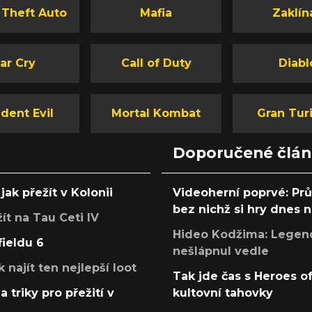
 Theft Auto
Mafia
Zaklín
ar Cry
Call of Duty
Diabl
dent Evil
Mortal Kombat
Gran Tur
Doporučené člá
jak přežít v Kolonii
Videoherní poprvé: Pr
bez nichž si hry dnes
žít na Tau Ceti IV
Hideo Kodžima: Legendá
fieldu 6
nešlápnul vedle
k najít ten nejlepší loot
Tak jde čas s Heroes o
a triky pro přežití v
kultovní tahovky