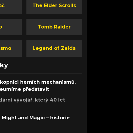
ač
The Elder Scrolls
o
Tomb Raider
ismo
Legend of Zelda
nky
ůkopníci herních mechanismů,
 neumíme představit
rní vývojář, který 40 let
f Might and Magic – historie