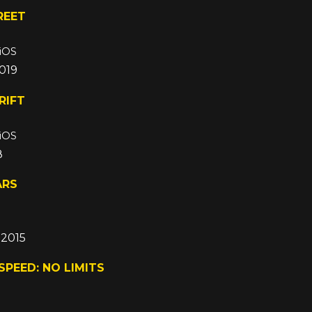
REET
 iOS
019
RIFT
 iOS
8
ARS
 2015
SPEED: NO LIMITS