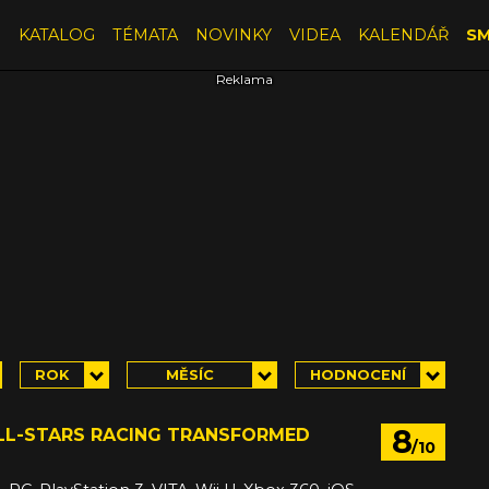
E
KATALOG
TÉMATA
NOVINKY
VIDEA
KALENDÁŘ
SM
ROK
MĚSÍC
HODNOCENÍ
8
ALL-STARS RACING TRANSFORMED
/10