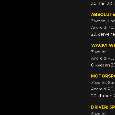
30. září 201
ABSOLUTE
Závodní, Log
Android, PC,
29. červene
WACKY W
Závodní
Android, PC,
6. květen 2
MOTORSP
Závodní, Spo
Android, PC,
20. duben 
DRIVER: S
Závodní