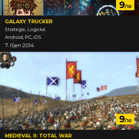
9
/10
GALAXY TRUCKER
Strategie, Logická
Android, PC, iOS
7. říjen 2014
9
/10
MEDIEVAL II: TOTAL WAR