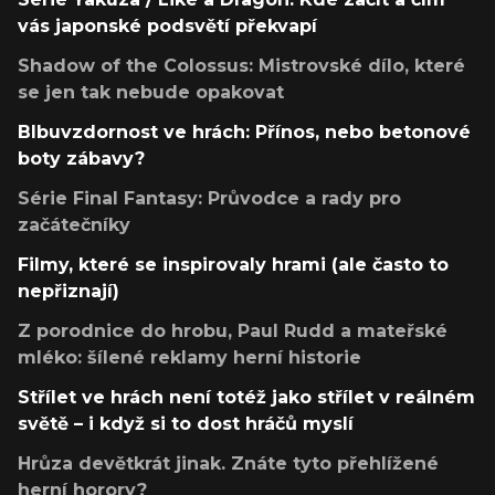
vás japonské podsvětí překvapí
Shadow of the Colossus: Mistrovské dílo, které
se jen tak nebude opakovat
Blbuvzdornost ve hrách: Přínos, nebo betonové
boty zábavy?
Série Final Fantasy: Průvodce a rady pro
začátečníky
Filmy, které se inspirovaly hrami (ale často to
nepřiznají)
Z porodnice do hrobu, Paul Rudd a mateřské
mléko: šílené reklamy herní historie
Střílet ve hrách není totéž jako střílet v reálném
světě – i když si to dost hráčů myslí
Hrůza devětkrát jinak. Znáte tyto přehlížené
herní horory?