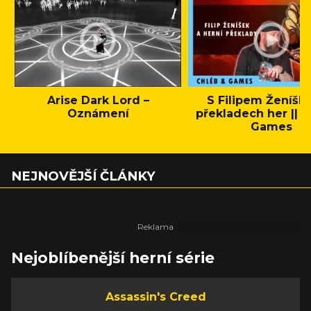
Arise Dark Lord –
S Filipem Ženíšk
Oznámení
překladech her || C
Games
NEJNOVĚJŠÍ ČLÁNKY
Nejoblíbenější herní série
Assassin's Creed