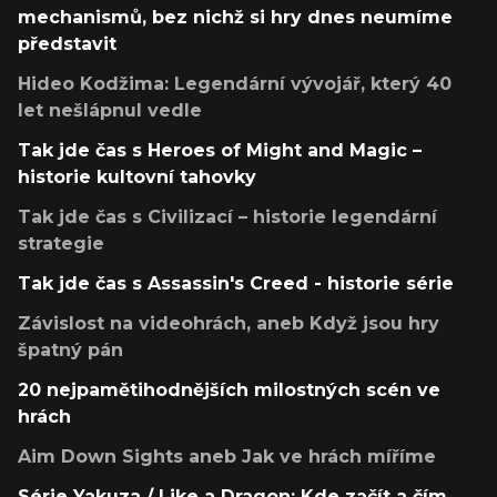
mechanismů, bez nichž si hry dnes neumíme
představit
Hideo Kodžima: Legendární vývojář, který 40
let nešlápnul vedle
Tak jde čas s Heroes of Might and Magic –
historie kultovní tahovky
Tak jde čas s Civilizací – historie legendární
strategie
Tak jde čas s Assassin's Creed - historie série
Závislost na videohrách, aneb Když jsou hry
špatný pán
20 nejpamětihodnějších milostných scén ve
hrách
Aim Down Sights aneb Jak ve hrách míříme
Série Yakuza / Like a Dragon: Kde začít a čím