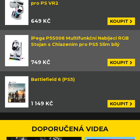
pro PS VR2
649 KČ
KOUPIT
iPega P5S006 Multifunkční Nabíjecí RGB
Stojan s Chlazením pro PS5 Slim bílý
749 KČ
KOUPIT
Battlefield 6 (PS5)
1 149 KČ
KOUPIT
DOPORUČENÁ VIDEA