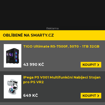
OBLÍBENÉ NA SMARTY.CZ
TIGO Ultimate R5-7500F, 5070 - 1TB 32GB
43 990 KČ
KOUPIT
iPega P5 V001 Multifunkční Nabíjecí Stojan
pro PS VR2
649 KČ
KOUPIT