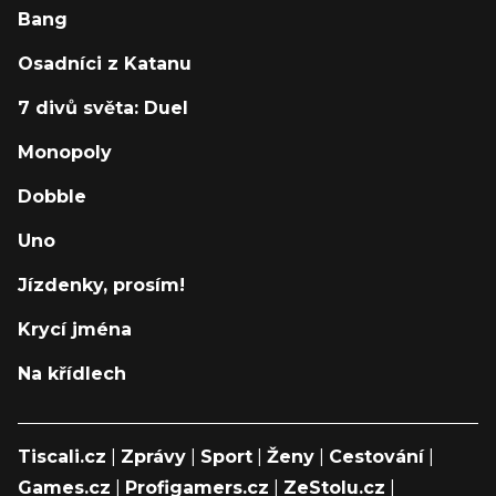
Bang
Osadníci z Katanu
7 divů světa: Duel
Monopoly
Dobble
Uno
Jízdenky, prosím!
Krycí jména
Na křídlech
Tiscali.cz
|
Zprávy
|
Sport
|
Ženy
|
Cestování
|
Games.cz
|
Profigamers.cz
|
ZeStolu.cz
|