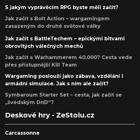
S jakým vyprávěcím RPG byste měli začít?
Jak začít s Bolt Action – wargamingem
zasazeným do druhé světové války
Jak začít s BattleTechem – epickými bitvami
obrovitých válečných mechů
Jak začít s Warhammerem 40,000? Cesta vede
přes přístupnější Kill Team
Wargaming poslouží jako zábava, vzdělání i
armádní simulace. Jak s ním ale začít?
Symbaroum Starter Set – cesta, jak začít se
„švédským DnD“?
Deskové hry - ZeStolu.cz
Carcassonne