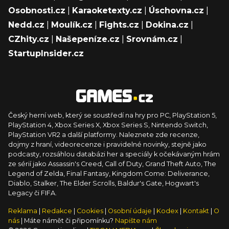
Osobnosti.cz
|
Karaoketexty.cz
|
Úschovna.cz
|
Nedd.cz
|
Moulík.cz
|
Fights.cz
|
Dokina.cz
|
CZhity.cz
|
Našepeníze.cz
|
Srovnám.cz
|
StartupInsider.cz
Český herní web, který se soustředí na hry pro PC, PlayStation 5,
PlayStation 4, Xbox Series X, Xbox Series S, Nintendo Switch,
PlayStation VR2 a další platformy. Naleznete zde recenze,
dojmy z hraní, videorecenze i pravidelné novinky, stejně jako
podcasty, rozsáhlou databázi her a speciály k očekávaným hrám
ze sérií jako Assassin's Creed, Call of Duty, Grand Theft Auto, The
Legend of Zelda, Final Fantasy, Kingdom Come: Deliverance,
Diablo, Stalker, The Elder Scrolls, Baldur's Gate, Hogwart's
Legacy či FIFA.
Reklama
|
Redakce
|
Cookies
|
Osobní údaje
|
Kodex
|
Kontakt
|
O
nás
| Máte námět či připomínku?
Napište nám