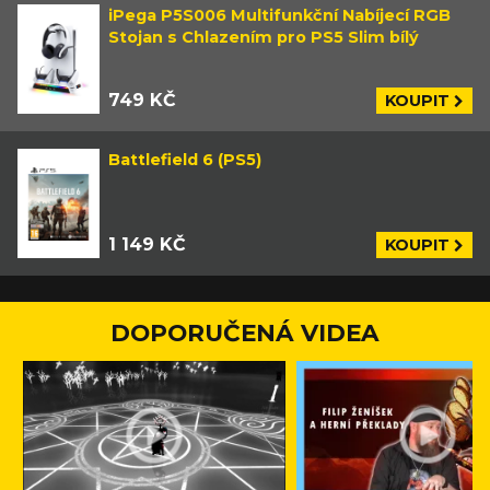
iPega P5S006 Multifunkční Nabíjecí RGB
Stojan s Chlazením pro PS5 Slim bílý
749 KČ
KOUPIT
Battlefield 6 (PS5)
1 149 KČ
KOUPIT
DOPORUČENÁ VIDEA