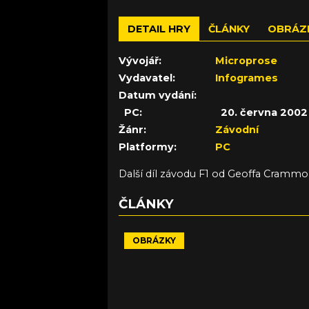
DETAIL HRY
ČLÁNKY
OBRÁZ
Vývojář:
Microprose
Vydavatel:
Infogrames
Datum vydání:
PC:
20. června 2002
Žánr:
Závodní
Platformy:
PC
Další díl závodu F1 od Geoffa Crammon
ČLÁNKY
OBRÁZKY