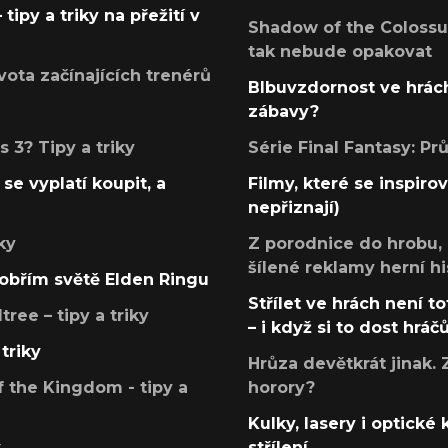
tipy a triky na přežití v
Shadow of the Colossus
tak nebude opakovat
ota začínajících trenérů
Blbuvzdornost ve hrách
zábavy?
 3? Tipy a triky
Série Final Fantasy: P
se vyplatí koupit, a
Filmy, které se inspirov
nepřiznají)
ky
Z porodnice do hrobu,
šílené reklamy herní hi
v obřím světě Elden Ringu
Střílet ve hrách není to
ree – tipy a triky
– i když si to dost hráč
triky
Hrůza devětkrát jinak. 
 the Kingdom - tipy a
horory?
Kulky, lasery i optické
y
střílení