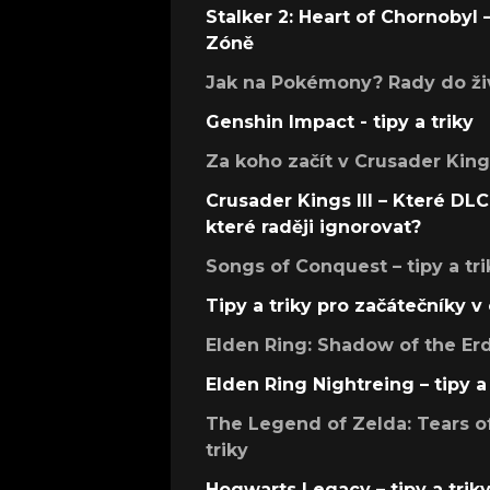
Stalker 2: Heart of Chornobyl – 
Zóně
Jak na Pokémony? Rady do živ
Genshin Impact - tipy a triky
Za koho začít v Crusader Kings
Crusader Kings III – Které DLC 
které raději ignorovat?
Songs of Conquest – tipy a tri
Tipy a triky pro začátečníky 
Elden Ring: Shadow of the Erdt
Elden Ring Nightreing – tipy a 
The Legend of Zelda: Tears of
triky
Hogwarts Legacy – tipy a trik