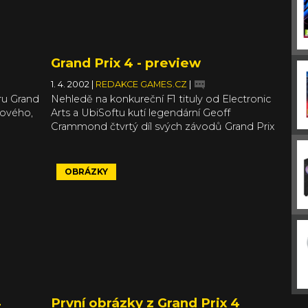
Grand Prix 4 - preview
1. 4. 2002
|
REDAKCE GAMES.CZ
|
ru Grand
Nehledě na konkureční F1 tituly od Electronic
nového,
Arts a UbiSoftu kutí legendární Geoff
Crammond čtvrtý díl svých závodů Grand Prix
a v podrobném preview jsme prozkoumali, co
vše se na nás chystá.
OBRÁZKY
4
První obrázky z Grand Prix 4