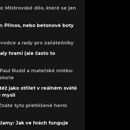
: Mistrovské dílo, které se jen
: Přínos, nebo betonové boty
růvodce a rady pro začátečníky
aly hrami (ale často to
 Paul Rudd a mateřské mléko:
storie
též jako střílet v reálném světě
ů myslí
Znáte tyto přehlížené herní
 klamy: Jak ve hrách funguje