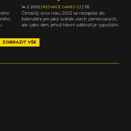
14. 2. 2002
|
REDAKCE GAMES.CZ
|
ového
Čtrnáctý únor roku 2002 se nezapíše do
árního
kalendáře jen jako svátek všech zamilovaných,
u
ale i jako den, jehož hlavní událostí je vypuštění
vůbec prvních screenshotů a artworků z
očekávaných závodů Grand Prix 4 od
ZOBRAZIT VŠE
Infogrames.