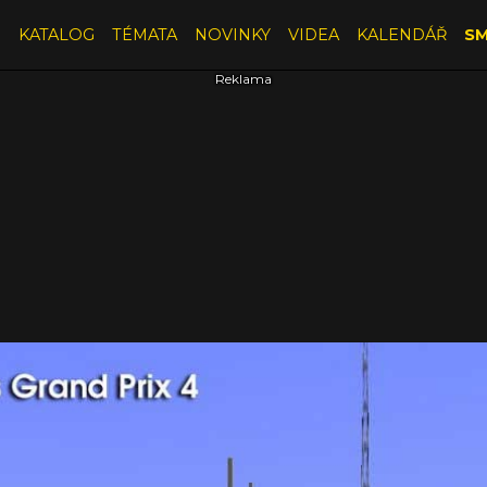
E
KATALOG
TÉMATA
NOVINKY
VIDEA
KALENDÁŘ
SM