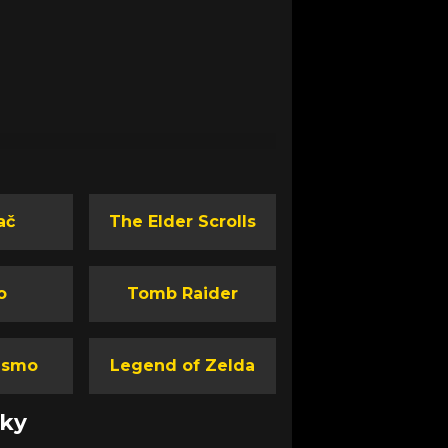
ač
The Elder Scrolls
o
Tomb Raider
ismo
Legend of Zelda
nky