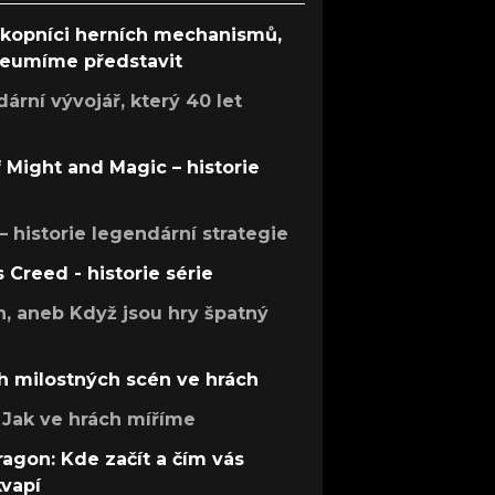
ůkopníci herních mechanismů,
 neumíme představit
rní vývojář, který 40 let
f Might and Magic – historie
 – historie legendární strategie
s Creed - historie série
h, aneb Když jsou hry špatný
h milostných scén ve hrách
Jak ve hrách míříme
ragon: Kde začít a čím vás
kvapí