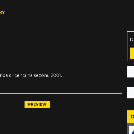
KY
D
da s licencí na sezónu 2001.
PREVIEW
O