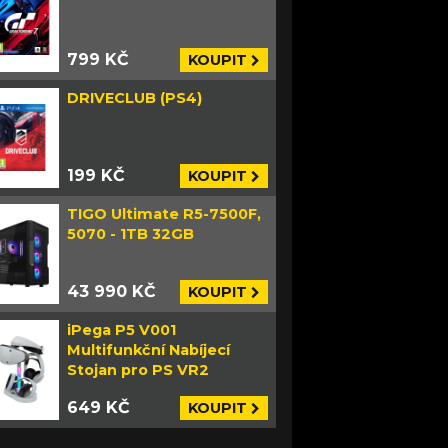
799 KČ
KOUPIT
DRIVECLUB (PS4)
199 KČ
KOUPIT
TIGO Ultimate R5-7500F,
5070 - 1TB 32GB
43 990 KČ
KOUPIT
iPega P5 V001
Multifunkční Nabíjecí
Stojan pro PS VR2
649 KČ
KOUPIT