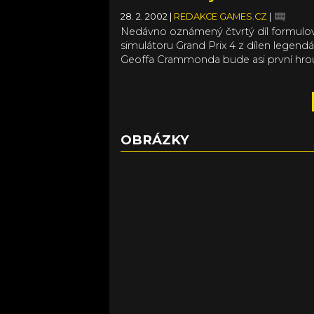
28. 2. 2002
|
REDAKCE GAMES.CZ
|
Nedávno oznámený čtvrtý díl formul
simulátoru Grand Prix 4 z dílen legend
Geoffa Crammonda bude asi první hro
tohoto druhu, která nabídne skutečně
realistické zastávky v boxech.
OBRÁZKY