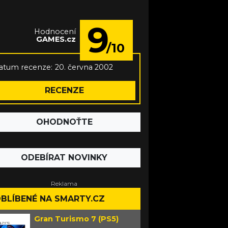
9
Hodnocení
GAMES.cz
/10
atum recenze:
20. června 2002
RECENZE
OHODNOŤTE
ODEBÍRAT NOVINKY
BLÍBENÉ NA SMARTY.CZ
Gran Turismo 7 (PS5)