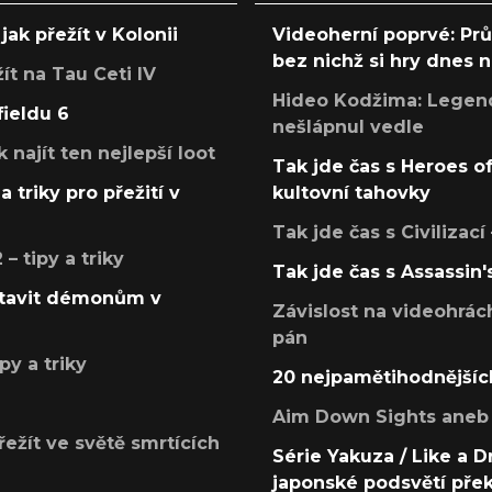
jak přežít v Kolonii
Videoherní poprvé: Pr
bez nichž si hry dnes
žít na Tau Ceti IV
Hideo Kodžima: Legendá
fieldu 6
nešlápnul vedle
k najít ten nejlepší loot
Tak jde čas s Heroes o
a triky pro přežití v
kultovní tahovky
Tak jde čas s Civilizací
 tipy a triky
Tak jde čas s Assassin'
postavit démonům v
Závislost na videohrác
pán
py a triky
20 nejpamětihodnějšíc
Aim Down Sights aneb 
přežít ve světě smrtících
Série Yakuza / Like a D
japonské podsvětí pře