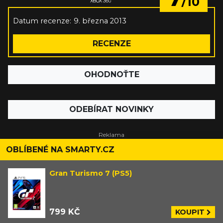
/10
Datum recenze:
9. března 2013
RECENZE
OHODNOŤTE
ODEBÍRAT NOVINKY
OBLÍBENÉ NA SMARTY.CZ
Gran Turismo 7 (PS5)
799 KČ
KOUPIT