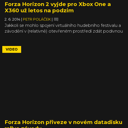
Forza Horizon 2 vyjde pro Xbox One a
X360 už letos na podzim
2. 6. 2014
|
PETR POLÁČEK
|
Jakkoli se mohlo spojení virtuálního hudebního festivalu a
závodění v (relativně) otevřeném prostředí zdát podivnou
kombinací, z Forza Horizon se nakonec stal nečekaný
závodní hit s odhadovanými prodeji okolo 1,7 milionů
kusů. Na závodní hru pro jednu platformu jde o krásné
VIDEO
číslo, které bylo zřejmě hlavním důvodem, proč studio
Playground dostalo od MS zelenou připravit za asistence
Turn 10 studia Forza Horizon 2.
Forza Horizon přiveze v novém datadisku