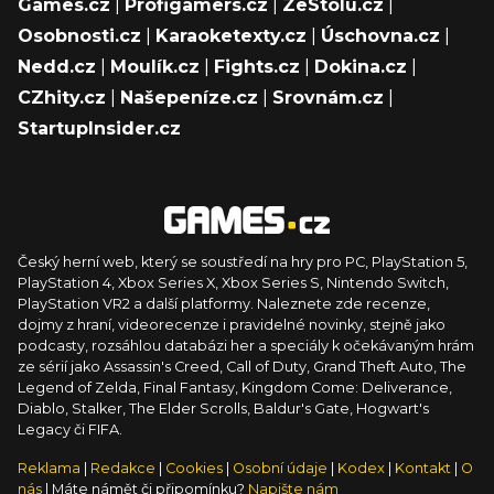
Games.cz
|
Profigamers.cz
|
ZeStolu.cz
|
Osobnosti.cz
|
Karaoketexty.cz
|
Úschovna.cz
|
Nedd.cz
|
Moulík.cz
|
Fights.cz
|
Dokina.cz
|
CZhity.cz
|
Našepeníze.cz
|
Srovnám.cz
|
StartupInsider.cz
Český herní web, který se soustředí na hry pro PC, PlayStation 5,
PlayStation 4, Xbox Series X, Xbox Series S, Nintendo Switch,
PlayStation VR2 a další platformy. Naleznete zde recenze,
dojmy z hraní, videorecenze i pravidelné novinky, stejně jako
podcasty, rozsáhlou databázi her a speciály k očekávaným hrám
ze sérií jako Assassin's Creed, Call of Duty, Grand Theft Auto, The
Legend of Zelda, Final Fantasy, Kingdom Come: Deliverance,
Diablo, Stalker, The Elder Scrolls, Baldur's Gate, Hogwart's
Legacy či FIFA.
Reklama
|
Redakce
|
Cookies
|
Osobní údaje
|
Kodex
|
Kontakt
|
O
nás
| Máte námět či připomínku?
Napište nám