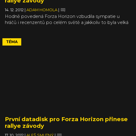
rallye závody
14. 12. 2012
|
ADAM HOMOLA
|
Hodně povedená Forza Horizon vzbudila sympatie u
hráčů i recenzentů po celém světě a jakkoliv to byla velká
hra s hromadou možností, teď bude ještě větší. 18.
prosince totiž vyjde rozšíření, nebo datadisk chcete-li, s
rallye tematikou. Ten vás vyjde na 1600 Microsoft bodů,
TÉMA
což dělá 20 dolarů. Kdo si koupil Season Pass, tak se
nemusí o nic starat, Rally DLC má v ceně. Datadisk přidá
do hry nové online eventy, tratě a samozřejmě speciálně
upravená auta na rallye.
První datadisk pro Forza Horizon přinese
rallye závody
17. 10. 2012
|
ALEŠ SMUTNÝ
|