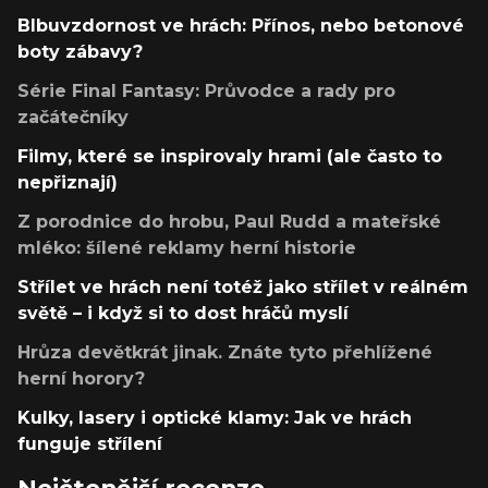
Blbuvzdornost ve hrách: Přínos, nebo betonové
boty zábavy?
Série Final Fantasy: Průvodce a rady pro
začátečníky
Filmy, které se inspirovaly hrami (ale často to
nepřiznají)
Z porodnice do hrobu, Paul Rudd a mateřské
mléko: šílené reklamy herní historie
Střílet ve hrách není totéž jako střílet v reálném
světě – i když si to dost hráčů myslí
Hrůza devětkrát jinak. Znáte tyto přehlížené
herní horory?
Kulky, lasery i optické klamy: Jak ve hrách
funguje střílení
Nejčtenější recenze