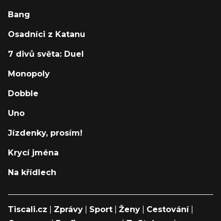
Bang
Osadníci z Katanu
7 divů světa: Duel
Monopoly
Dobble
Uno
Jízdenky, prosím!
Krycí jména
Na křídlech
Tiscali.cz
|
Zprávy
|
Sport
|
Ženy
|
Cestování
|