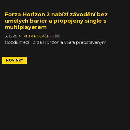
Forza Horizon 2 nabízí závodění bez
umělých bariér a propojený single s
multiplayerem
3. 6. 2014
|
PETR POLÁČEK
|
Rozdíl mezi Forza Horizon a včera představeným
pokračováním by měl připomínat skok mezi Škodou
Favorit a první Oktávkou. Zkrátka posun z doby kamenné
alespoň do devatenáctého století. Naznačuje to
NOVINKY
dlouhatánské preview hry u kolegů z IGN, které je plné
hezkých slůvek, ale zároveň též informací o skutečných
novotách z Forza Horizon 2.