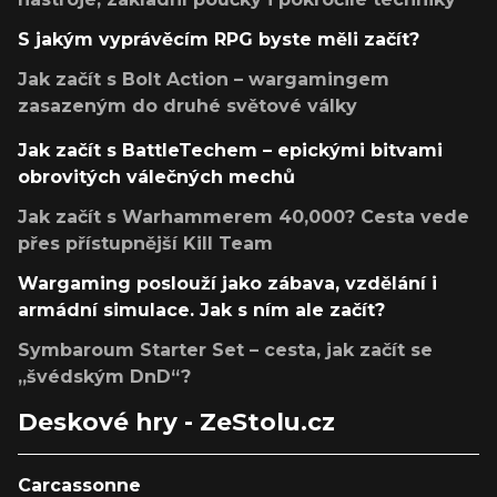
S jakým vyprávěcím RPG byste měli začít?
Jak začít s Bolt Action – wargamingem
zasazeným do druhé světové války
Jak začít s BattleTechem – epickými bitvami
obrovitých válečných mechů
Jak začít s Warhammerem 40,000? Cesta vede
přes přístupnější Kill Team
Wargaming poslouží jako zábava, vzdělání i
armádní simulace. Jak s ním ale začít?
Symbaroum Starter Set – cesta, jak začít se
„švédským DnD“?
Deskové hry - ZeStolu.cz
Carcassonne