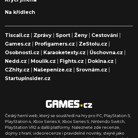
Na křídlech
Tiscali.cz
|
Zprávy
|
Sport
|
Ženy
|
Cestování
|
Games.cz
|
Profigamers.cz
|
ZeStolu.cz
|
Osobnosti.cz
|
Karaoketexty.cz
|
Úschovna.cz
|
Nedd.cz
|
Moulík.cz
|
Fights.cz
|
Dokina.cz
|
CZhity.cz
|
Našepeníze.cz
|
Srovnám.cz
|
StartupInsider.cz
Český herní web, který se soustředí na hry pro PC, PlayStation 5,
PlayStation 4, Xbox Series X, Xbox Series S, Nintendo Switch,
PlayStation VR2 a další platformy. Naleznete zde recenze,
dojmy z hraní, videorecenze i pravidelné novinky, stejně jako