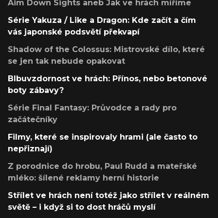
Aim Down Sights aneb Jak ve hrách míříme
Série Yakuza / Like a Dragon: Kde začít a čím
vás japonské podsvětí překvapí
Shadow of the Colossus: Mistrovské dílo, které
se jen tak nebude opakovat
Blbuvzdornost ve hrách: Přínos, nebo betonové
boty zábavy?
Série Final Fantasy: Průvodce a rady pro
začátečníky
Filmy, které se inspirovaly hrami (ale často to
nepřiznají)
Z porodnice do hrobu, Paul Rudd a mateřské
mléko: šílené reklamy herní historie
Střílet ve hrách není totéž jako střílet v reálném
světě – i když si to dost hráčů myslí