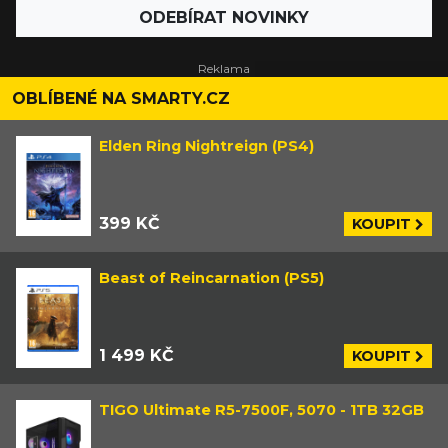
ODEBÍRAT NOVINKY
OBLÍBENÉ NA SMARTY.CZ
Elden Ring Nightreign (PS4)
399 KČ
KOUPIT
Beast of Reincarnation (PS5)
1 499 KČ
KOUPIT
TIGO Ultimate R5-7500F, 5070 - 1TB 32GB