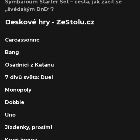
Symbaroum Starter Set – cesta, jak začít se
„švédským DnD“?
Deskové hry - ZeStolu.cz
Carcassonne
Bang
Osadníci z Katanu
7 divů světa: Duel
Monopoly
Dobble
Uno
Jízdenky, prosím!
Krycí jména