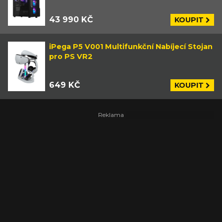
43 990 KČ
KOUPIT
iPega P5 V001 Multifunkční Nabíjecí Stojan
pro PS VR2
649 KČ
KOUPIT