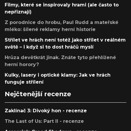
Filmy, které se inspirovaly hrami (ale často to
nepřiznají)
Z porodnice do hrobu, Paul Rudd a mateřské
mléko: šílené reklamy herní historie
Střílet ve hrách není totéž jako střílet v reálném
světě – i když si to dost hráčů myslí
Hrůza devětkrát jinak. Znáte tyto přehlížené
herní horory?
Kulky, lasery i optické klamy: Jak ve hrách
funguje střílení
Nejčtenější recenze
Zaklínač 3: Divoký hon - recenze
The Last of Us: Part II - recenze