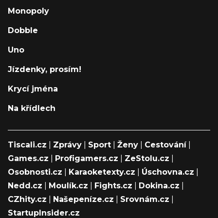
Monopoly
Dobble
Uno
Jízdenky, prosím!
Krycí jména
Na křídlech
Tiscali.cz
|
Zprávy
|
Sport
|
Ženy
|
Cestování
|
Games.cz
|
Profigamers.cz
|
ZeStolu.cz
|
Osobnosti.cz
|
Karaoketexty.cz
|
Úschovna.cz
|
Nedd.cz
|
Moulík.cz
|
Fights.cz
|
Dokina.cz
|
CZhity.cz
|
Našepeníze.cz
|
Srovnám.cz
|
StartupInsider.cz