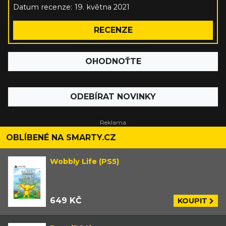
Datum recenze:
19. května 2021
RECENZE
OHODNOŤTE
ODEBÍRAT NOVINKY
OBLÍBENÉ NA SMARTY.CZ
Wobbly Life (PS5)
649 KČ
KOUPIT