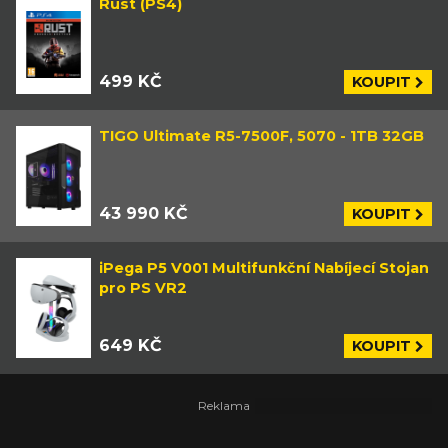
Rust (PS4)
499 KČ
KOUPIT
TIGO Ultimate R5-7500F, 5070 - 1TB 32GB
43 990 KČ
KOUPIT
iPega P5 V001 Multifunkční Nabíjecí Stojan
pro PS VR2
649 KČ
KOUPIT