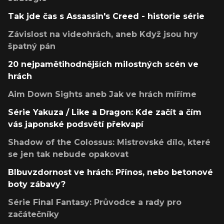
Tak jde čas s Assassin's Creed - historie série
Závislost na videohrách, aneb Když jsou hry
špatný pán
20 nejpamětihodnějších milostných scén ve
hrách
Aim Down Sights aneb Jak ve hrách míříme
Série Yakuza / Like a Dragon: Kde začít a čím
vás japonské podsvětí překvapí
Shadow of the Colossus: Mistrovské dílo, které
se jen tak nebude opakovat
Blbuvzdornost ve hrách: Přínos, nebo betonové
boty zábavy?
Série Final Fantasy: Průvodce a rady pro
začátečníky