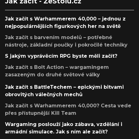
Jak začít - ZeStolu.cz
Jak začít s Warhammerem 40,000 – jednou z
nejpopulárnějších figurkových her na světě
Jak začít s barvením modelů – potřebné
nástroje, základní poučky i pokročilé techniky
S jakým vyprávěcím RPG byste měli začít?
Jak začít s Bolt Action – wargamingem
zasazeným do druhé světové války
Jak začít s BattleTechem – epickými bitvami
obrovitých válečných mechů
Jak začít s Warhammerem 40,000? Cesta vede
přes přístupnější Kill Team
Wargaming poslouží jako zábava, vzdělání i
armádní simulace. Jak s ním ale začít?