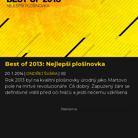
dostaly následující kusy.
Best of 2013: Nejlepší plošinovka
20. 1. 2014
|
ONDŘEJ ŠVÁRA
|
Rok 2013 byl na kvalitní plošinovky úrodný jako Martovo
pole na mrtvé revolucionáře. Čili dobrý. Zapuzený žánr se
definitivně vrátil před oči hráčů a jestli něčemu vzkříšená
scéna pomohla, pak určitě pravdě o nehynoucí nápaditosti
herních autorů. Kdo má o moderních platformovkách
alespoň elementární přehled, ví že to s dnešními hrami
není tak zlé. Stačí si jen lépe vybírat a tu a tam odvrátit zrak
od hlavního proudu. Od všech 3D akcí a vůbec takového
toho sériového klišé. Jen tak objevíte herní nápady, o
kterých jste dosud neměli tušení.