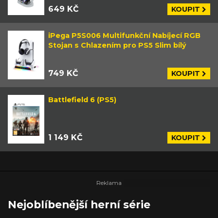
649 KČ
KOUPIT
iPega P5S006 Multifunkční Nabíjecí RGB
Stojan s Chlazením pro PS5 Slim bílý
749 KČ
KOUPIT
Battlefield 6 (PS5)
1 149 KČ
KOUPIT
Nejoblíbenější herní série