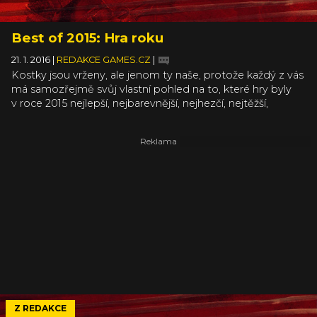
Best of 2015: Hra roku
21. 1. 2016
|
REDAKCE GAMES.CZ
|
Kostky jsou vrženy, ale jenom ty naše, protože každý z vás
má samozřejmě svůj vlastní pohled na to, které hry byly
v roce 2015 nejlepší, nejbarevnější, nejhezčí, nejtěžší,
nejšílenější nebo nejkulaťoulinkatější. Dokud se ale
můžeme bavit či handrkovat, že nejlepší byla ta či ona hra
a vzájemně se neshodnout, znamená to právě, že i rok
2015 byl na opravdu kvalitní hry bohatý prakticky ve všech
žánrech. A nám se v zástupu všemožných akcí, RPG,
adventur, nezávislých i závislých her a strategií nejvíce líbila
následující desítka. Zároveň připomínáme, že ještě pořád
máte čas volit svou hru roku (a nepovinně také nej hry
v žánrových kategoriích) v rámci čtenářského hlasování.
Jeho výsledky oznámíme do konce týdne.
Z REDAKCE