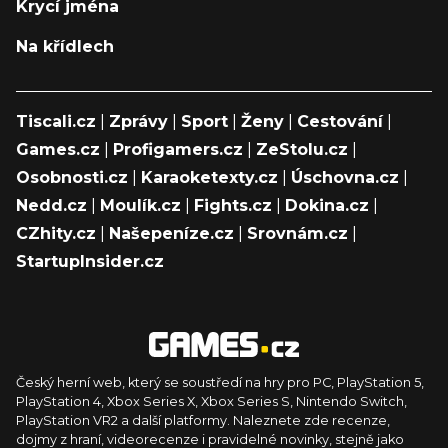
Krycí jména
Na křídlech
Tiscali.cz
|
Zprávy
|
Sport
|
Ženy
|
Cestování
|
Games.cz
|
Profigamers.cz
|
ZeStolu.cz
|
Osobnosti.cz
|
Karaoketexty.cz
|
Úschovna.cz
|
Nedd.cz
|
Moulík.cz
|
Fights.cz
|
Dokina.cz
|
CZhity.cz
|
Našepeníze.cz
|
Srovnám.cz
|
StartupInsider.cz
Český herní web, který se soustředí na hry pro PC, PlayStation 5,
PlayStation 4, Xbox Series X, Xbox Series S, Nintendo Switch,
PlayStation VR2 a další platformy. Naleznete zde recenze,
dojmy z hraní, videorecenze i pravidelné novinky, stejně jako