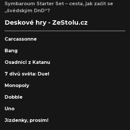
Symbaroum Starter Set – cesta, jak začít se
„švédským DnD“?
Deskové hry - ZeStolu.cz
Carcassonne
Bang
Osadníci z Katanu
7 divů světa: Duel
Monopoly
Dobble
Uno
Jízdenky, prosím!