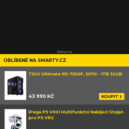
OBLÍBENÉ NA SMARTY.CZ
TIGO Ultimate R5-7500F, 5070 - 1TB 32GB
43 990 KČ
KOUPIT
iPega P5 V001 Multifunkční Nabíjecí Stojan
pro PS VR2