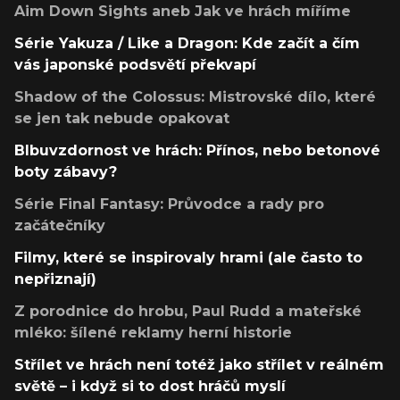
Aim Down Sights aneb Jak ve hrách míříme
Série Yakuza / Like a Dragon: Kde začít a čím
vás japonské podsvětí překvapí
Shadow of the Colossus: Mistrovské dílo, které
se jen tak nebude opakovat
Blbuvzdornost ve hrách: Přínos, nebo betonové
boty zábavy?
Série Final Fantasy: Průvodce a rady pro
začátečníky
Filmy, které se inspirovaly hrami (ale často to
nepřiznají)
Z porodnice do hrobu, Paul Rudd a mateřské
mléko: šílené reklamy herní historie
Střílet ve hrách není totéž jako střílet v reálném
světě – i když si to dost hráčů myslí