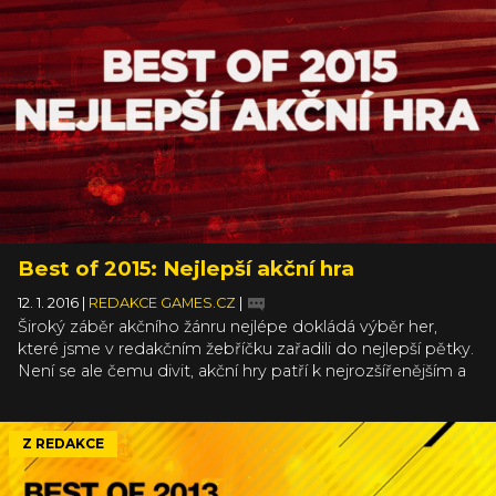
Best of 2015: Nejlepší akční hra
12. 1. 2016
|
REDAKCE GAMES.CZ
|
Široký záběr akčního žánru nejlépe dokládá výběr her,
které jsme v redakčním žebříčku zařadili do nejlepší pětky.
Není se ale čemu divit, akční hry patří k nejrozšířenějším a
nejoblíbenějším, ale také k nejvhodnějším, aby do sebe
absorbovaly postupy a pravidla her všemožných jiných
typů. Výsledkem byla i loni velmi pestrá nabídka titulů,
Z REDAKCE
které jsou sice v základu akční, ale klidně by obstály i v
jiných kategoriích. Do naší „top pětky“ se z nich nakonec