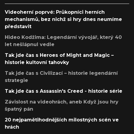
Videoherní poprvé: Průkopníci herních
mechanismů, bez nichž si hry dnes neumíme
představit
Hideo Kodžima: Legendární vývojář, který 40
let nešlápnul vedle
Tak jde čas s Heroes of Might and Magic –
historie kultovní tahovky
Tak jde čas s Civilizací – historie legendární
strategie
Tak jde čas s Assassin's Creed - historie série
Závislost na videohrách, aneb Když jsou hry
špatný pán
20 nejpamětihodnějších milostných scén ve
hrách