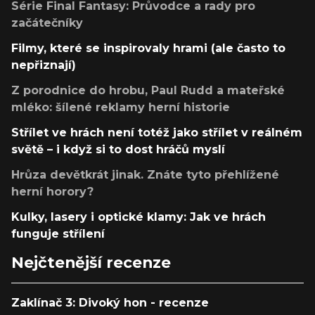
Série Final Fantasy: Průvodce a rady pro
začátečníky
Filmy, které se inspirovaly hrami (ale často to
nepřiznají)
Z porodnice do hrobu, Paul Rudd a mateřské
mléko: šílené reklamy herní historie
Střílet ve hrách není totéž jako střílet v reálném
světě – i když si to dost hráčů myslí
Hrůza devětkrát jinak. Znáte tyto přehlížené
herní horory?
Kulky, lasery i optické klamy: Jak ve hrách
funguje střílení
Nejčtenější recenze
Zaklínač 3: Divoký hon - recenze