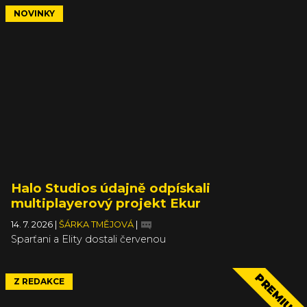
NOVINKY
Halo Studios údajně odpískali
multiplayerový projekt Ekur
14. 7. 2026
|
ŠÁRKA TMĚJOVÁ
|
Sparťani a Elity dostali červenou
PREMIUM
Z REDAKCE