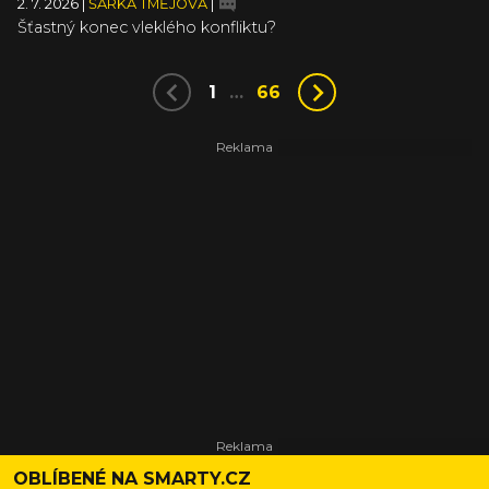
2. 7. 2026
|
ŠÁRKA TMĚJOVÁ
|
Šťastný konec vleklého konfliktu?
1
…
66
OBLÍBENÉ NA SMARTY.CZ