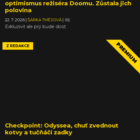
optimismus režiséra Doomu. Zůstala jich
polovina
22. 7. 2026
|
ŠÁRKA TMĚJOVÁ
|
Exkluzivit ale prý bude dost
PREMIUM
Z REDAKCE
Checkpoint: Odyssea, chuť zvednout
kotvy a tučňáčí zadky