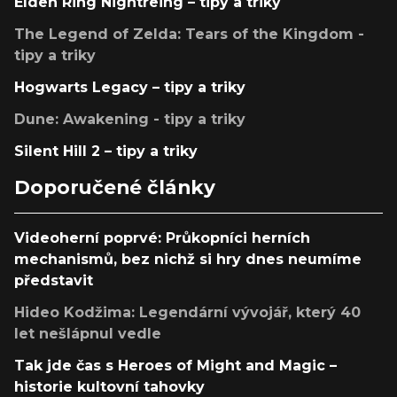
Elden Ring Nightreing – tipy a triky
The Legend of Zelda: Tears of the Kingdom -
tipy a triky
Hogwarts Legacy – tipy a triky
Dune: Awakening - tipy a triky
Silent Hill 2 – tipy a triky
Doporučené články
Videoherní poprvé: Průkopníci herních
mechanismů, bez nichž si hry dnes neumíme
představit
Hideo Kodžima: Legendární vývojář, který 40
let nešlápnul vedle
Tak jde čas s Heroes of Might and Magic –
historie kultovní tahovky