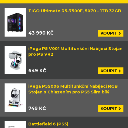
TIGO Ultimate R5-7500F, 5070 - 1TB 32GB
43 990 KČ
KOUPIT
iPega P5 V001 Multifunkční Nabíjecí Stojan
pro PS VR2
649 KČ
KOUPIT
iPega P5S006 Multifunkční Nabíjecí RGB
Stojan s Chlazením pro PS5 Slim bílý
749 KČ
KOUPIT
Battlefield 6 (PS5)