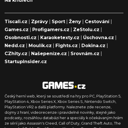
Na křídlech
Tiscali.cz
|
Zprávy
|
Sport
|
Ženy
|
Cestování
|
Games.cz
|
Profigamers.cz
|
ZeStolu.cz
|
Osobnosti.cz
|
Karaoketexty.cz
|
Úschovna.cz
|
Nedd.cz
|
Moulík.cz
|
Fights.cz
|
Dokina.cz
|
CZhity.cz
|
Našepeníze.cz
|
Srovnám.cz
|
StartupInsider.cz
Český herní web, který se soustředí na hry pro PC, PlayStation 5,
PlayStation 4, Xbox Series X, Xbox Series S, Nintendo Switch,
PlayStation VR2 a další platformy. Naleznete zde recenze,
dojmy z hraní, videorecenze i pravidelné novinky, stejně jako
podcasty, rozsáhlou databázi her a speciály k očekávaným hrám
ze sérií jako Assassin's Creed, Call of Duty, Grand Theft Auto, The