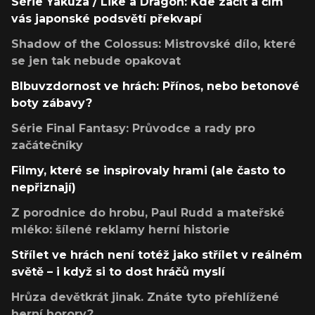
Série Yakuza / Like a Dragon: Kde začít a čím
vás japonské podsvětí překvapí
Shadow of the Colossus: Mistrovské dílo, které
se jen tak nebude opakovat
Blbuvzdornost ve hrách: Přínos, nebo betonové
boty zábavy?
Série Final Fantasy: Průvodce a rady pro
začátečníky
Filmy, které se inspirovaly hrami (ale často to
nepřiznají)
Z porodnice do hrobu, Paul Rudd a mateřské
mléko: šílené reklamy herní historie
Střílet ve hrách není totéž jako střílet v reálném
světě – i když si to dost hráčů myslí
Hrůza devětkrát jinak. Znáte tyto přehlížené
herní horory?