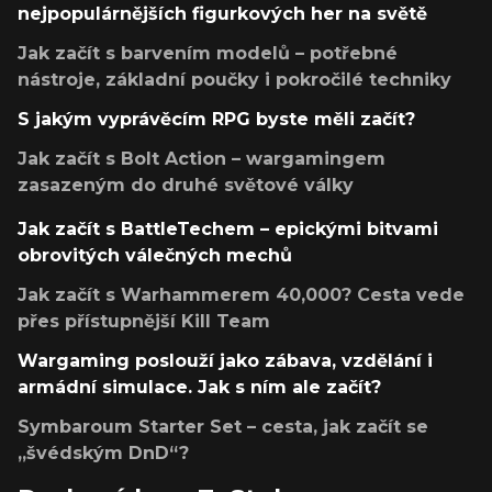
nejpopulárnějších figurkových her na světě
Jak začít s barvením modelů – potřebné
nástroje, základní poučky i pokročilé techniky
S jakým vyprávěcím RPG byste měli začít?
Jak začít s Bolt Action – wargamingem
zasazeným do druhé světové války
Jak začít s BattleTechem – epickými bitvami
obrovitých válečných mechů
Jak začít s Warhammerem 40,000? Cesta vede
přes přístupnější Kill Team
Wargaming poslouží jako zábava, vzdělání i
armádní simulace. Jak s ním ale začít?
Symbaroum Starter Set – cesta, jak začít se
„švédským DnD“?