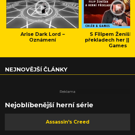
Arise Dark Lord –
S Filipem Ženíšk
Oznámení
překladech her || C
Games
NEJNOVĚJŠÍ ČLÁNKY
Nejoblíbenější herní série
Assassin's Creed