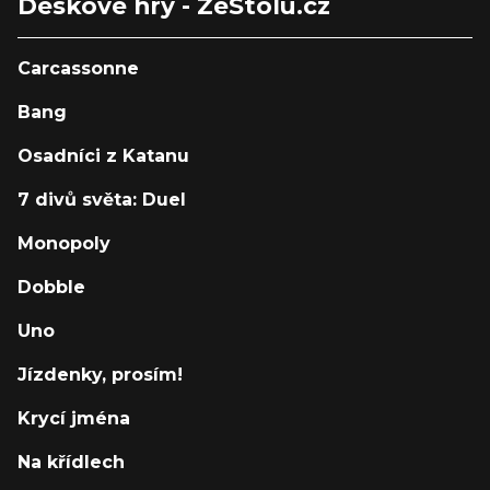
Deskové hry - ZeStolu.cz
Carcassonne
Bang
Osadníci z Katanu
7 divů světa: Duel
Monopoly
Dobble
Uno
Jízdenky, prosím!
Krycí jména
Na křídlech