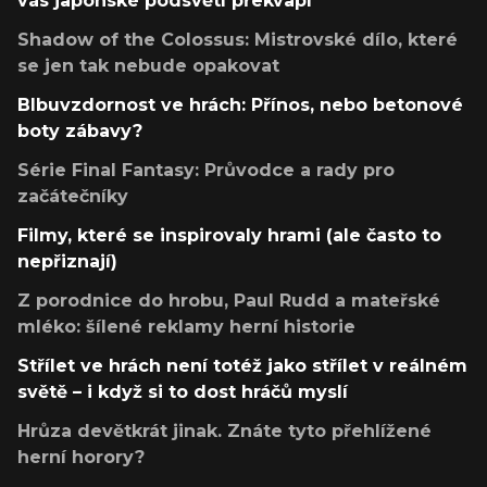
vás japonské podsvětí překvapí
Shadow of the Colossus: Mistrovské dílo, které
se jen tak nebude opakovat
Blbuvzdornost ve hrách: Přínos, nebo betonové
boty zábavy?
Série Final Fantasy: Průvodce a rady pro
začátečníky
Filmy, které se inspirovaly hrami (ale často to
nepřiznají)
Z porodnice do hrobu, Paul Rudd a mateřské
mléko: šílené reklamy herní historie
Střílet ve hrách není totéž jako střílet v reálném
světě – i když si to dost hráčů myslí
Hrůza devětkrát jinak. Znáte tyto přehlížené
herní horory?