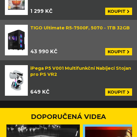
1 299 KČ
KOUPIT
TIGO Ultimate R5-7500F, 5070 - 1TB 32GB
43 990 KČ
KOUPIT
iPega P5 V001 Multifunkční Nabíjecí Stojan
pro PS VR2
649 KČ
KOUPIT
DOPORUČENÁ VIDEA