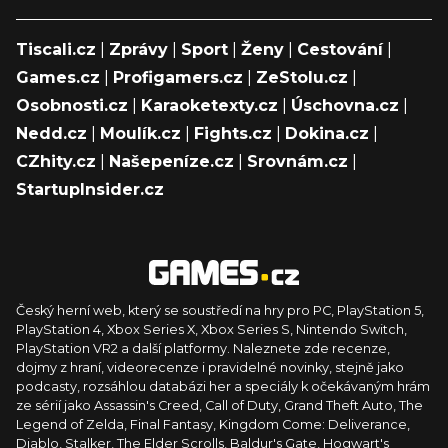
Tiscali.cz
|
Zprávy
|
Sport
|
Ženy
|
Cestování
|
Games.cz
|
Profigamers.cz
|
ZeStolu.cz
|
Osobnosti.cz
|
Karaoketexty.cz
|
Úschovna.cz
|
Nedd.cz
|
Moulík.cz
|
Fights.cz
|
Dokina.cz
|
CZhity.cz
|
Našepeníze.cz
|
Srovnám.cz
|
StartupInsider.cz
Český herní web, který se soustředí na hry pro PC, PlayStation 5,
PlayStation 4, Xbox Series X, Xbox Series S, Nintendo Switch,
PlayStation VR2 a další platformy. Naleznete zde recenze,
dojmy z hraní, videorecenze i pravidelné novinky, stejně jako
podcasty, rozsáhlou databázi her a speciály k očekávaným hrám
ze sérií jako Assassin's Creed, Call of Duty, Grand Theft Auto, The
Legend of Zelda, Final Fantasy, Kingdom Come: Deliverance,
Diablo, Stalker, The Elder Scrolls, Baldur's Gate, Hogwart's