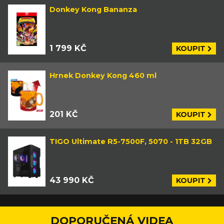
Donkey Kong Bananza
1 799 KČ
KOUPIT
Hrnek Donkey Kong 460 ml
201 KČ
KOUPIT
TIGO Ultimate R5-7500F, 5070 - 1TB 32GB
43 990 KČ
KOUPIT
DOPORUČENÁ VIDEA