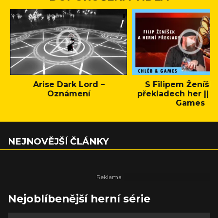
Arise Dark Lord –
S Filipem Ženíšk
Oznámení
překladech her || C
Games
NEJNOVĚJŠÍ ČLÁNKY
Nejoblíbenější herní série