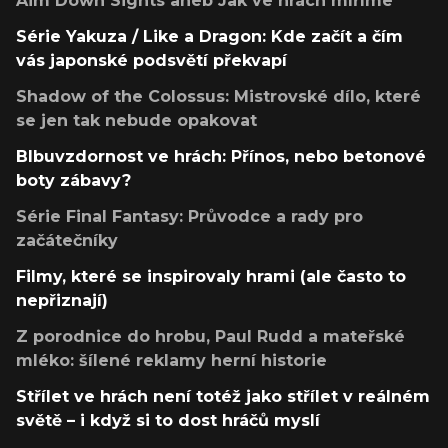
Aim Down Sights aneb Jak ve hrách míříme
Série Yakuza / Like a Dragon: Kde začít a čím
vás japonské podsvětí překvapí
Shadow of the Colossus: Mistrovské dílo, které
se jen tak nebude opakovat
Blbuvzdornost ve hrách: Přínos, nebo betonové
boty zábavy?
Série Final Fantasy: Průvodce a rady pro
začátečníky
Filmy, které se inspirovaly hrami (ale často to
nepřiznají)
Z porodnice do hrobu, Paul Rudd a mateřské
mléko: šílené reklamy herní historie
Střílet ve hrách není totéž jako střílet v reálném
světě – i když si to dost hráčů myslí