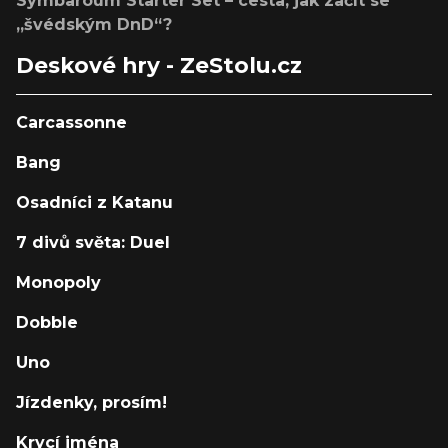
Symbaroum Starter Set – cesta, jak začít se
„švédským DnD“?
Deskové hry - ZeStolu.cz
Carcassonne
Bang
Osadníci z Katanu
7 divů světa: Duel
Monopoly
Dobble
Uno
Jízdenky, prosím!
Krycí jména